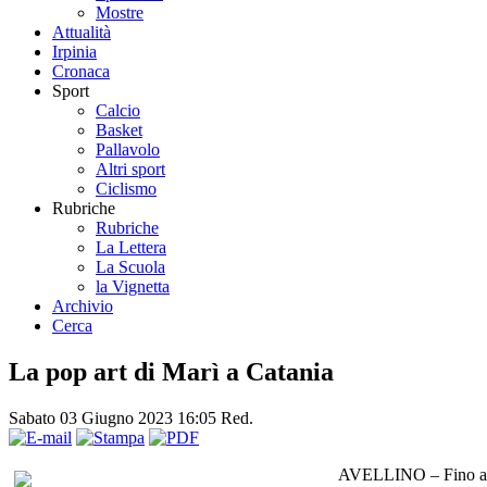
Mostre
Attualità
Irpinia
Cronaca
Sport
Calcio
Basket
Pallavolo
Altri sport
Ciclismo
Rubriche
Rubriche
La Lettera
La Scuola
la Vignetta
Archivio
Cerca
La pop art di Marì a Catania
Sabato 03 Giugno 2023 16:05
Red.
AVELLINO – Fino a dom