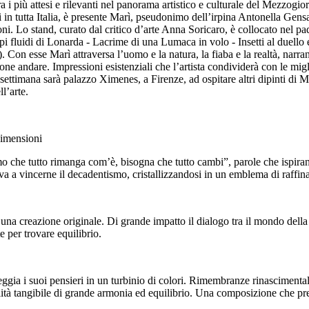
a i più attesi e rilevanti nel panorama artistico e culturale del Mezzogior
i in tutta Italia, è presente Marì, pseudonimo dell’irpina Antonella Gensal
oni. Lo stand, curato dal critico d’arte Anna Soricaro, è collocato nel p
 fluidi di Lonarda - Lacrime di una Lumaca in volo - Insetti al duello e
). Con esse Marì attraversa l’uomo e la natura, la fiaba e la realtà, na
ione andare. Impressioni esistenziali che l’artista condividerà con le mig
ettimana sarà palazzo Ximenes, a Firenze, ad ospitare altri dipinti di M
ll’arte.
imensioni
mo che tutto rimanga com’è, bisogna che tutto cambi”, parole che ispirano
 a vincerne il decadentismo, cristallizzandosi in un emblema di raffin
in una creazione originale. Di grande impatto il dialogo tra il mondo della
e per trovare equilibrio.
teggia i suoi pensieri in un turbinio di colori. Rimembranze rinascimental
ilità tangibile di grande armonia ed equilibrio. Una composizione che p