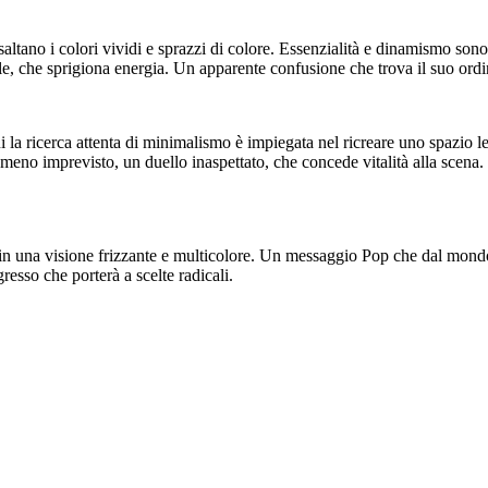
ltano i colori vividi e sprazzi di colore. Essenzialità e dinamismo sono
e, che sprigiona energia. Un apparente confusione che trova il suo ordi
ui la ricerca attenta di minimalismo è impiegata nel ricreare uno spazio le
nomeno imprevisto, un duello inaspettato, che concede vitalità alla scena
a in una visione frizzante e multicolore. Un messaggio Pop che dal mondo
resso che porterà a scelte radicali.