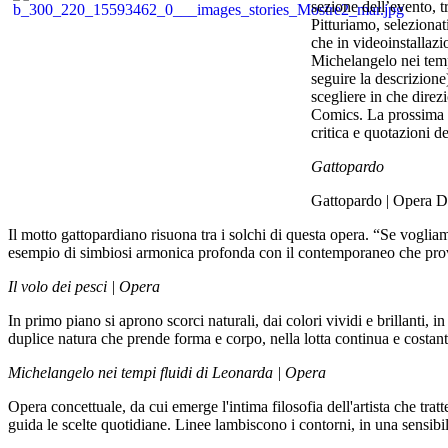
sezione dell’evento, tr
Pitturiamo, selezionat
che in videoinstallazi
Michelangelo nei tempi
seguire la descrizione
scegliere in che direz
Comics. La prossima s
critica e quotazioni de
Gattopardo
Gattopardo | Opera D
Il motto gattopardiano risuona tra i solchi di questa opera. “Se voglia
esempio di simbiosi armonica profonda con il contemporaneo che prova
Il volo dei pesci | Opera
In primo piano si aprono scorci naturali, dai colori vividi e brillanti, 
duplice natura che prende forma e corpo, nella lotta continua e costant
Michelangelo nei tempi fluidi di Leonarda | Opera
Opera concettuale, da cui emerge l'intima filosofia dell'artista che trat
guida le scelte quotidiane. Linee lambiscono i contorni, in una sensib