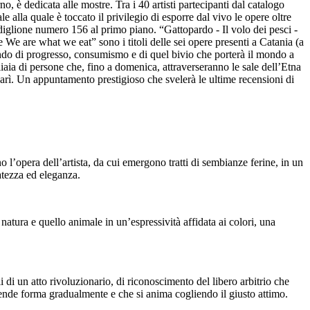
no, è dedicata alle mostre. Tra i 40 artisti partecipanti dal catalogo
e alla quale è toccato il privilegio di esporre dal vivo le opere oltre
adiglione numero 156 al primo piano. “Gattopardo - Il volo dei pesci -
 We are what we eat” sono i titoli delle sei opere presenti a Catania (a
rrando di progresso, consumismo e di quel bivio che porterà il mondo a
liaia di persone che, fino a domenica, attraverseranno le sale dell’Etna
arì. Un appuntamento prestigioso che svelerà le ultime recensioni di
 l’opera dell’artista, da cui emergono tratti di sembianze ferine, in un
atezza ed eleganza.
 natura e quello animale in un’espressività affidata ai colori, una
i di un atto rivoluzionario, di riconoscimento del libero arbitrio che
rende forma gradualmente e che si anima cogliendo il giusto attimo.