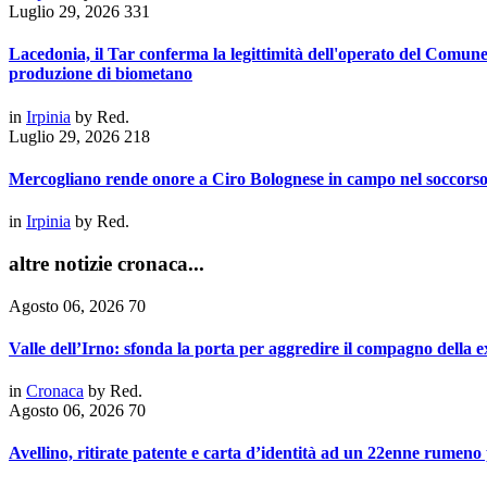
Luglio 29, 2026
331
Lacedonia, il Tar conferma la legittimità dell'operato del Comune
produzione di biometano
in
Irpinia
by
Red.
Luglio 29, 2026
218
Mercogliano rende onore a Ciro Bolognese in campo nel soccorso
in
Irpinia
by
Red.
altre notizie cronaca...
Agosto 06, 2026
70
Valle dell’Irno: sfonda la porta per aggredire il compagno della e
in
Cronaca
by
Red.
Agosto 06, 2026
70
Avellino, ritirate patente e carta d’identità ad un 22enne rumeno