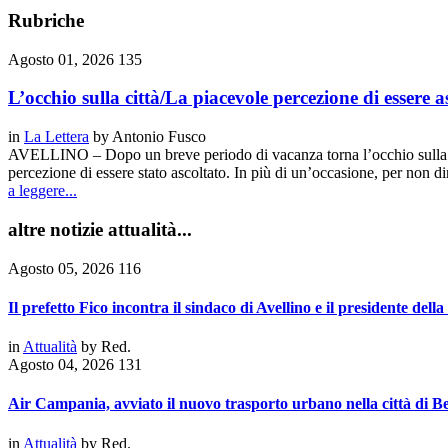
Rubriche
Agosto 01, 2026
135
L’occhio sulla città/La piacevole percezione di essere as
in
La Lettera
by
Antonio Fusco
AVELLINO – Dopo un breve periodo di vacanza torna l’occhio sulla ci
percezione di essere stato ascoltato. In più di un’occasione, per no
a leggere...
altre notizie attualità...
Agosto 05, 2026
116
Il prefetto Fico incontra il sindaco di Avellino e il presidente dell
in
Attualità
by
Red.
Agosto 04, 2026
131
Air Campania, avviato il nuovo trasporto urbano nella città di B
in
Attualità
by
Red.