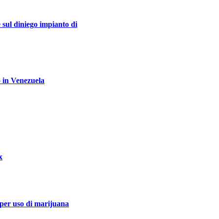
 sul diniego impianto di
 in Venezuela
x
 per uso di marijuana