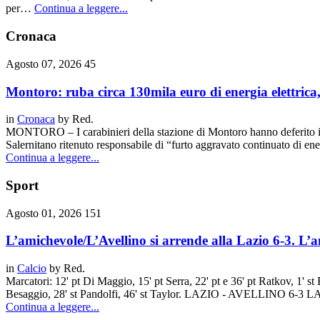
per…
Continua a leggere...
Cronaca
Agosto 07, 2026
45
Montoro: ruba circa 130mila euro di energia elettric
in
Cronaca
by
Red.
MONTORO – I carabinieri della stazione di Montoro hanno deferito in 
Salernitano ritenuto responsabile di “furto aggravato continuato di ener
Continua a leggere...
Sport
Agosto 01, 2026
151
L’amichevole/L’Avellino si arrende alla Lazio 6-3. L’an
in
Calcio
by
Red.
Marcatori: 12' pt Di Maggio, 15' pt Serra, 22' pt e 36' pt Ratkov, 1' st B
Besaggio, 28' st Pandolfi, 46' st Taylor. LAZIO - AVELLINO 6-3 
Continua a leggere...