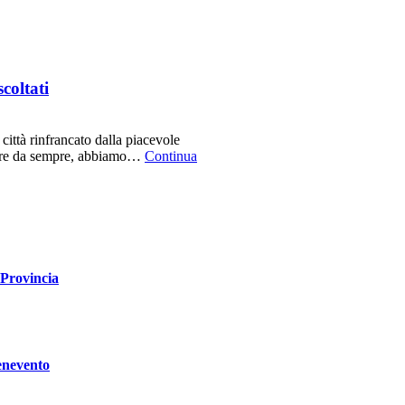
coltati
ttà rinfrancato dalla piacevole
n dire da sempre, abbiamo…
Continua
a Provincia
enevento