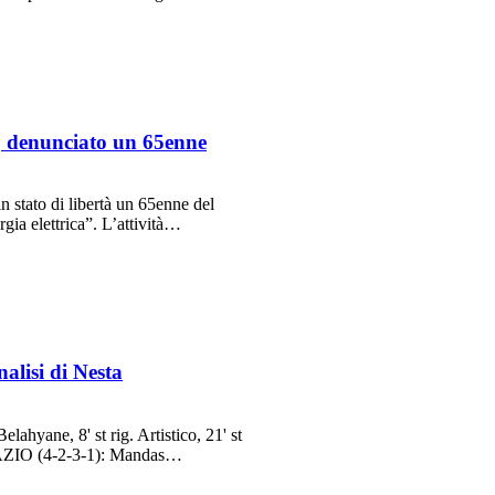
a, denunciato un 65enne
stato di libertà un 65enne del
gia elettrica”. L’attività…
alisi di Nesta
elahyane, 8' st rig. Artistico, 21' st
LAZIO (4-2-3-1): Mandas…