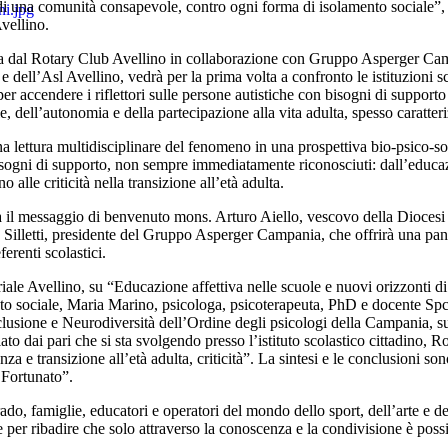
 di una comunità consapevole, contro ogni forma di isolamento sociale
vellino.
a dal Rotary Club Avellino in collaborazione con Gruppo Asperger Campa
 e dell’Asl Avellino, vedrà per la prima volta a confronto le istituzioni s
per accendere i riflettori sulle persone autistiche con bisogni di supporto
, dell’autonomia e della partecipazione alla vita adulta, spesso caratter
na lettura multidisciplinare del fenomeno in una prospettiva bio-psico-so
bisogni di supporto, non sempre immediatamente riconosciuti: dall’educazi
no alle criticità nella transizione all’età adulta.
à il messaggio di benvenuto mons. Arturo Aiello, vescovo della Diocesi di
 Silletti, presidente del Gruppo Asperger Campania, che offrirà una pano
ferenti scolastici.
oriale Avellino, su “Educazione affettiva nelle scuole e nuovi orizzonti
nto sociale, Maria Marino, psicologa, psicoterapeuta, PhD e docente Spc
usione e Neurodiversità dell’Ordine degli psicologi della Campania, su 
to dai pari che si sta svolgendo presso l’istituto scolastico cittadino,
a e transizione all’età adulta, criticità”. La sintesi e le conclusioni s
 Fortunato”.
rado, famiglie, educatori e operatori del mondo dello sport, dell’arte e de
 per ribadire che solo attraverso la conoscenza e la condivisione è possib