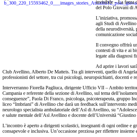
invisibile – La forza
del Polo Giovani di A
L’iniziativa, promoss
agli Studi di Avellino
della neurodiversità, 
comunicazione sociale
Il convegno offrirà u
contesti di vita e ai 
legate alla diagnosi fi
Ad aprire i lavori sar
Club Avellino, Alberto De Matteis. Tra gli interventi, quello di Angela
professionisti del settore, tra cui psicologi, neuropsichiatri, docenti e re
Interverranno Fiorella Pagliuca, dirigente Ufficio VII – Ambito territ
Campania e referente della sezione di Avellino, sul tema dell’isolame
conseguenze”, Paola Di Franco, psicologa, psicoterapeuta, gruppo Incl
liceo “Imbriani” di Avellino che darà un feedback sull’intervento media
neurologo specialista ambulatoriale dell’Asl di Avellino, su “Adolescenz
e salute mentale dell’Asl Avellino e docente dell’Università “Giustino
L’incontro è aperto a dirigenti scolastici, insegnanti di ogni ordine e g
consapevole e inclusiva. Un’occasione preziosa per riflettere insieme e