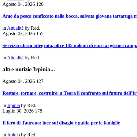
Agosto 04, 2026
120
Amo da pesca conficcato nella bocca, salvata giovane tartaruga 
in
Attualità
by
Red.
Agosto 03, 2026
155
Servizio idrico integrato, oltre 145 milioni di euro ai gestori camp
in
Attualità
by
Red.
altre notizie Irpinia...
Agosto 04, 2026
127
Restare, tornare, costruire: a Teora il confronto sul futuro dell’Ir
in
Irpinia
by
Red.
Luglio 30, 2026
178
Il faro di Taurano: luce sul disagio e guida per le famiglie
in
Irpinia
by
Red.