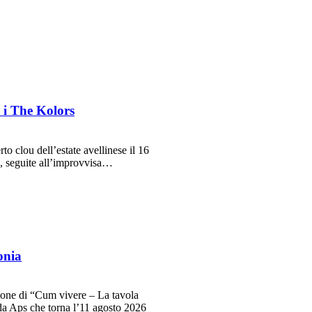
e i The Kolors
clou dell’estate avellinese il 16
he, seguite all’improvvisa…
onia
ne di “Cum vivere – La tavola
da Aps che torna l’11 agosto 2026