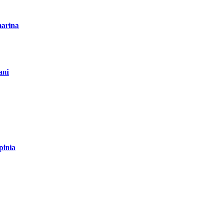
marina
ani
pinia