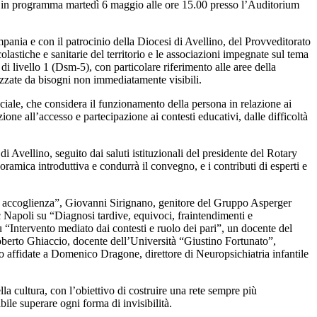
”, in programma martedì 6 maggio alle ore 15.00 presso l’Auditorium
nia e con il patrocinio della Diocesi di Avellino, del Provveditorato
colastiche e sanitarie del territorio e le associazioni impegnate sul tema
 di livello 1 (Dsm-5), con particolare riferimento alle aree della
izzate da bisogni non immediatamente visibili.
ciale, che considera il funzionamento della persona in relazione ai
one all’accesso e partecipazione ai contesti educativi, dalle difficoltà
 Avellino, seguito dai saluti istituzionali del presidente del Rotary
ramica introduttiva e condurrà il convegno, e i contributi di esperti e
 di accoglienza”, Giovanni Sirignano, genitore del Gruppo Asperger
 Napoli su “Diagnosi tardive, equivoci, fraintendimenti e
“Intervento mediato dai contesti e ruolo dei pari”, un docente del
 Roberto Ghiaccio, docente dell’Università “Giustino Fortunato”,
ono affidate a Domenico Dragone, direttore di Neuropsichiatria infantile
lla cultura, con l’obiettivo di costruire una rete sempre più
ile superare ogni forma di invisibilità.