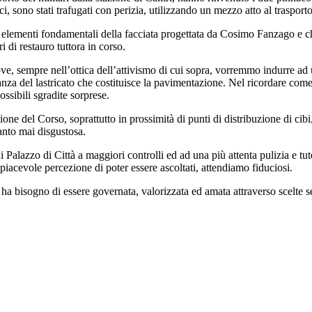
i, sono stati trafugati con perizia, utilizzando un mezzo atto al trasporto
ono elementi fondamentali della facciata progettata da Cosimo Fanzago e 
i di restauro tuttora in corso.
ve, sempre nell’ottica dell’attivismo di cui sopra, vorremmo indurre ad
anza del lastricato che costituisce la pavimentazione. Nel ricordare come
ssibili sgradite sorprese.
ne del Corso, soprattutto in prossimità di punti di distribuzione di cibi, 
nto mai disgustosa.
i Palazzo di Città a maggiori controlli ed ad una più attenta pulizia e tut
piacevole percezione di poter essere ascoltati, attendiamo fiduciosi.
e ha bisogno di essere governata, valorizzata ed amata attraverso scelt