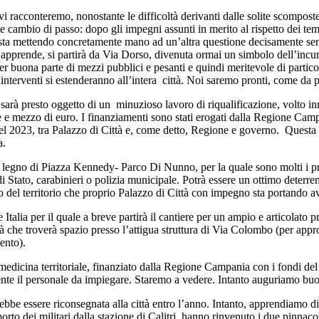
i racconteremo, nonostante le difficoltà derivanti dalle solite scompost
le cambio di passo: dopo gli impegni assunti in merito al rispetto dei t
i sta mettendo concretamente mano ad un’altra questione decisamente sen
i apprende, si partirà da Via Dorso, divenuta ormai un simbolo dell’inc
r buona parte di mezzi pubblici e pesanti e quindi meritevole di particol
nterventi si estenderanno all’intera città. Noi saremo pronti, come da p
sarà presto oggetto di un minuzioso lavoro di riqualificazione, volto inn
 e mezzo di euro. I finanziamenti sono stati erogati dalla Regione Camp
o nel 2023, tra Palazzo di Città e, come detto, Regione e governo. Questa
a.
a di legno di Piazza Kennedy- Parco Di Nunno, per la quale sono molti i pr
 Stato, carabinieri o polizia municipale. Potrà essere un ottimo deterrent
o del territorio che proprio Palazzo di Città con impegno sta portando ava
talia per il quale a breve partirà il cantiere per un ampio e articolato p
che troverà spazio presso l’attigua struttura di Via Colombo (per approf
ento).
 medicina territoriale, finanziato dalla Regione Campania con i fondi de
mente il personale da impiegare. Staremo a vedere. Intanto auguriamo bu
e essere riconsegnata alla città entro l’anno. Intanto, apprendiamo di
orto dei militari dalla stazione di Calitri, hanno rinvenuto i due pinnacoli