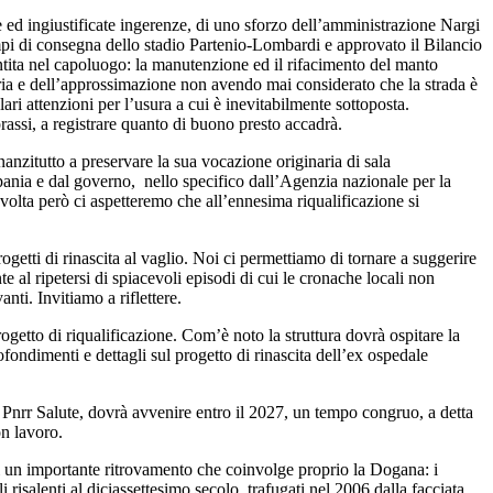
e ed ingiustificate ingerenze, di uno sforzo dell’amministrazione Nargi
empi di consegna dello stadio Partenio-Lombardi e approvato il Bilancio
tita nel capoluogo: la manutenzione ed il rifacimento del manto
uria e dell’approssimazione non avendo mai considerato che la strada è
ari attenzioni per l’usura a cui è inevitabilmente sottoposta.
rassi, a registrare quanto di buono presto accadrà.
anzitutto a preservare la sua vocazione originaria di sala
ania e dal governo, nello specifico dall’Agenzia nazionale per la
 volta però ci aspetteremo che all’ennesima riqualificazione si
ogetti di rinascita al vaglio. Noi ci permettiamo di tornare a suggerire
e al ripetersi di spiacevoli episodi di cui le cronache locali non
nti. Invitiamo a riflettere.
rogetto di riqualificazione. Com’è noto la struttura dovrà ospitare la
ondimenti e dettagli sul progetto di rinascita dell’ex ospedale
l Pnrr Salute, dovrà avvenire entro il 2027, un tempo congruo, a detta
on lavoro.
 un importante ritrovamento che coinvolge proprio la Dogana: i
 risalenti al diciassettesimo secolo, trafugati nel 2006 dalla facciata