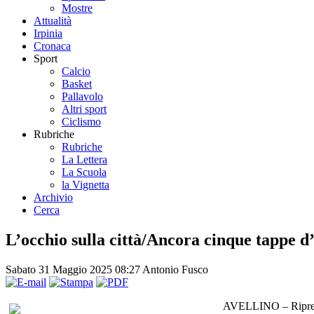
Mostre
Attualità
Irpinia
Cronaca
Sport
Calcio
Basket
Pallavolo
Altri sport
Ciclismo
Rubriche
Rubriche
La Lettera
La Scuola
la Vignetta
Archivio
Cerca
L’occhio sulla città/Ancora cinque tappe d
Sabato 31 Maggio 2025 08:27
Antonio Fusco
AVELLINO – Riprende