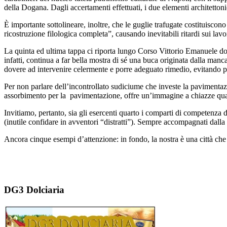
della Dogana. Dagli accertamenti effettuati, i due elementi architettonic
È importante sottolineare, inoltre, che le guglie trafugate costituisc
ricostruzione filologica completa”, causando inevitabili ritardi sui lavor
La quinta ed ultima tappa ci riporta lungo Corso Vittorio Emanuele do
infatti, continua a far bella mostra di sé una buca originata dalla manc
dovere ad intervenire celermente e porre adeguato rimedio, evitando po
Per non parlare dell’incontrollato sudiciume che investe la pavimentazio
assorbimento per la pavimentazione, offre un’immagine a chiazze qua
Invitiamo, pertanto, sia gli esercenti quarto i comparti di competenza d
(inutile confidare in avventori “distratti”). Sempre accompagnati dalla 
Ancora cinque esempi d’attenzione: in fondo, la nostra è una città ch
DG3 Dolciaria