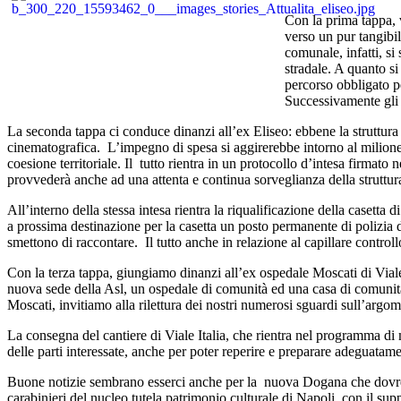
Con la prima tappa, v
verso un pur tangibi
comunale, infatti, s
stradale. A quanto s
percorso obbligato pe
Successivamente gli i
La seconda tappa ci conduce dinanzi all’ex Eliseo: ebbene la struttura 
cinematografica. L’impegno di spesa si aggirerebbe intorno al milione
coesione territoriale. Il tutto rientra in un protocollo d’intesa firmat
provvederà anche ad una attenta e continua sorveglianza della struttur
All’interno della stessa intesa rientra la riqualificazione della casett
a prossima destinazione per la casetta un posto permanente di polizia di
smettono di raccontare. Il tutto anche in relazione al capillare controll
Con la terza tappa, giungiamo dinanzi all’ex ospedale Moscati di Viale I
nuova sede della Asl, un ospedale di comunità ed una casa di comunità 
Moscati, invitiamo alla rilettura dei nostri numerosi sguardi sull’argom
La consegna del cantiere di Viale Italia, che rientra nel programma di
delle parti interessate, anche per poter reperire e preparare adeguata
Buone notizie sembrano esserci anche per la nuova Dogana che dovrebb
carabinieri del nucleo tutela patrimonio culturale di Napoli, con il supp