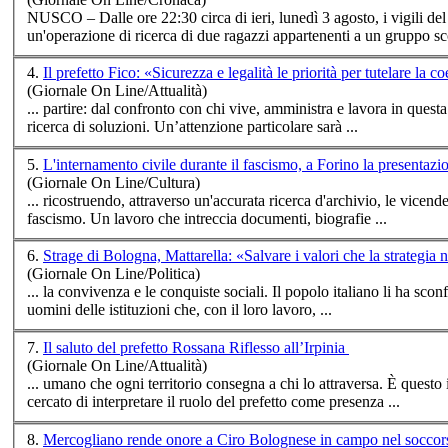
NUSCO – Dalle ore 22:30 circa di ieri, lunedì 3 agosto, i vigili de
un'operazione di ri
cerca
di due ragazzi appartenenti a un gruppo sco
4.
Il prefetto Fico: «Sicurezza e legalità le priorità per tutelare la 
(Giornale On Line/Attualità)
... partire: dal confronto con chi vive, amministra e lavora in ques
ri
cerca
di soluzioni. Un’attenzione particolare sarà ...
5.
L'internamento civile durante il fascismo, a Forino la presentaz
(Giornale On Line/Cultura)
... ricostruendo, attraverso un'accurata ri
cerca
d'archivio, le vicende
fascismo. Un lavoro che intreccia documenti, biografie ...
6.
Strage di Bologna, Mattarella: «Salvare i valori che la strategia 
(Giornale On Line/Politica)
... la convivenza e le conquiste sociali. Il popolo ital
uomini delle istituzioni che, con il loro lavoro, ...
7.
Il saluto del prefetto Rossana Riflesso all’Irpinia
(Giornale On Line/Attualità)
... umano che og
cerca
to di interpretare il ruolo del prefetto come presenza ...
8.
Mercogliano rende onore a Ciro Bolognese in campo nel soccor