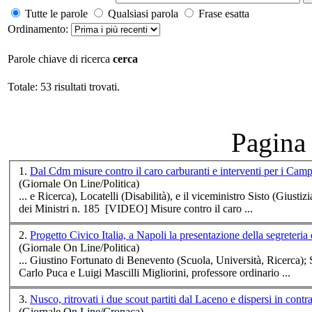
Tutte le parole
Qualsiasi parola
Frase esatta
Ordinamento:
Parole chiave di ricerca
cerca
Totale: 53 risultati trovati.
Pagina 
1.
Dal Cdm misure contro il caro carburanti e interventi per i Camp
(Giornale On Line/Politica)
... e Ri
cerca
), Locatelli (Disabilità), e il viceministro Sisto (Giustizia) hanno prese
dei Ministri n. 185 [VIDEO] Misure contro il caro ...
2.
Progetto Civico Italia, a Napoli la presentazione della segreter
(Giornale On Line/Politica)
... Giustino Fortunato di Benevento (Scuola, Università, Ri
cerca
);
Carlo Puca e Luigi Mascilli Migliorini, professore ordinario ...
3.
Nusco, ritrovati i due scout partiti dal Laceno e dispersi in cont
(Giornale On Line/Cronaca)