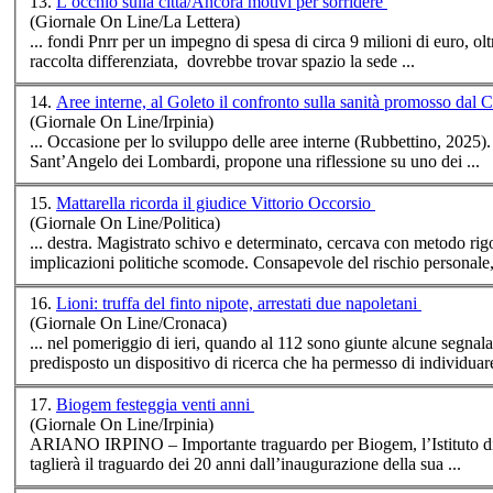
13.
L’occhio sulla città/Ancora motivi per sorridere
(Giornale On Line/La Lettera)
... fondi Pnrr per un impegno di spesa di circa 9 milioni di euro, ol
raccolta differenziata, dovrebbe trovar spazio la sede ...
14.
Aree interne, al Goleto il confronto sulla sanità promosso dal
(Giornale On Line/Irpinia)
Sant’Angelo dei Lombardi, propone una riflessione su uno dei ...
15.
Mattarella ricorda il giudice Vittorio Occorsio
(Giornale On Line/Politica)
... destra. Magistrato schivo e determinato,
cerca
va con metodo rigo
implicazioni politiche scomode. Consapevole del rischio personale, 
16.
Lioni: truffa del finto nipote, arrestati due napoletani
(Giornale On Line/Cronaca)
... nel pomeriggio di ieri, quando al 112 sono giunte alcune segnalaz
predisposto un dispositivo di ri
cerca
che ha permesso di individuare
17.
Biogem festeggia venti anni
(Giornale On Line/Irpinia)
ARIANO IRPINO – Importante traguardo per Biogem, l’Istituto di
taglierà il traguardo dei 20 anni dall’inaugurazione della sua ...