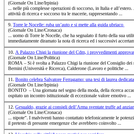
(Giornale On Line/Irpinia)
... nelle più complesse operazioni di soccorso, in Italia e all’estero. Alla guida della squadra italiana in Venezuela, l’ing. Bolognese ha coordinato le
attività di ri
cerca
e soccorso tra le macerie, rappresentando ...
9.
Torre le Nocelle: ruba un’auto e si mette alla guida ubriaco
(Giornale On Line/Cronaca)
... uomo di Torre le Nocelle, che ha segnalato il furto della sua utilitaria avvenuto
immediatamente diramato la nota di ri
cerca
ed i successivi accertame
10.
A Palazzo Chigi la riunione del Cdm, i provvedimenti approvat
(Giornale On Line/Politica)
ROMA – Si è svolta a Palazzo Chigi la riunione del Consiglio dei m
Bernini (Università e Ri
cerca
), Calderone (Lavoro e politiche ...
11.
Bonito celebra Salvatore Ferragamo: una tesi di laurea dedicata
(Giornale On Line/Irpinia)
BONITO – Una giornata nel segno della moda, della ri
cerca
accad
ospitato un incontro istituzionale di eccezionale valore emotivo ...
12.
Gesualdo, grazie ai consigli dell’Arma sventate truffe ad anzia
(Giornale On Line/Cronaca)
... nipote”. I malviventi hanno contattato telefonicamente le poten
il pretesto di presunte emergenze che avrebbero coinvolto ...