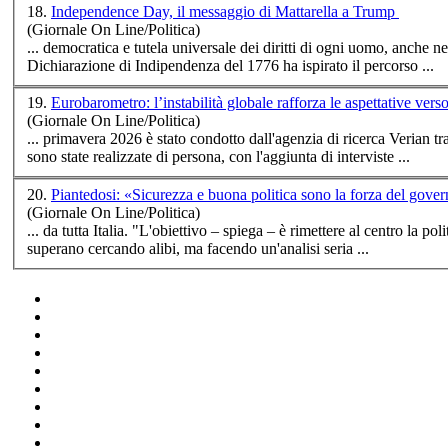
18.
Independence Day, il messaggio di Mattarella a Trump
(Giornale On Line/Politica)
... democratica e tutela universale dei diritti di ogni uomo, anche nel
Dichiarazione di Indipendenza del 1776 ha ispirato il percorso ...
19.
Eurobarometro: l’instabilità globale rafforza le aspettative vers
(Giornale On Line/Politica)
... primavera 2026 è stato condotto dall'agenzia di ri
cerca
Verian tra
sono state realizzate di persona, con l'aggiunta di interviste ...
20.
Piantedosi: «Sicurezza e buona politica sono la forza del govern
(Giornale On Line/Politica)
... da tutta Italia. "L'obiettivo – spiega – è rimettere al centro la politica, quella che ascolta i territori e costruisce soluzioni. Le sconfitte non si
superano
cerca
ndo alibi, ma facendo un'analisi seria ...