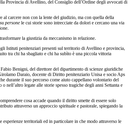
ella Provincia di Avellino, del Consiglio dell’Ordine degli avvocati di
 al carcere non con la lente del giudizio, ma con quella della
 su
persone
le cui storie sono intrecciate da dolori e cercano una via
ione.
trasformare la giustizia da meccanismo in relazione.
 Istituti penitenziari presenti sul territorio di Avellino e provincia,
to tra chi ha sbagliato e chi ha subìto è una piccola vittoria
 Fabio Benigni, del direttore del dipartimento di scienze giuridiche
Girolamo Daraio, docente di Diritto penitenziario Unisa e socio Aps
che durante il suo percorso come aiuto cappellano volontario del
nell’altro legate alle storie spesso tragiche degli anni Settanta e
comprendere cosa accade quando il diritto smette di essere solo
ributo attraverso un approccio spirituale e pastorale, spiegando la
e esperienze territoriali ed in particolare in che modo attraverso le