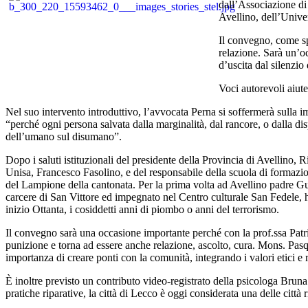
dall’Associazione d
Avellino, dell’Univer
Il convegno, come sp
relazione. Sarà un’o
d’uscita dal silenzio
Voci autorevoli aiut
Nel suo intervento introduttivo, l’avvocata Perna si soffermerà sulla imp
“perché ogni persona salvata dalla marginalità, dal rancore, o dalla dis
dell’umano sul disumano”.
Dopo i saluti istituzionali del presidente della Provincia di Avellino,
Unisa, Francesco Fasolino, e del responsabile della scuola di formazi
del Lampione della cantonata. Per la prima volta ad Avellino padre Gui
carcere di San Vittore ed impegnato nel Centro culturale San Fedele, ha
inizio Ottanta, i cosiddetti anni di piombo o anni del terrorismo.
Il convegno sarà una occasione importante perché con la prof.ssa Patri
punizione e torna ad essere anche relazione, ascolto, cura. Mons. Pasqu
importanza di creare ponti con la comunità, integrando i valori etici e r
È inoltre previsto un contributo video-registrato della psicologa Bruna D
pratiche riparative, la città di Lecco è oggi considerata una delle città r