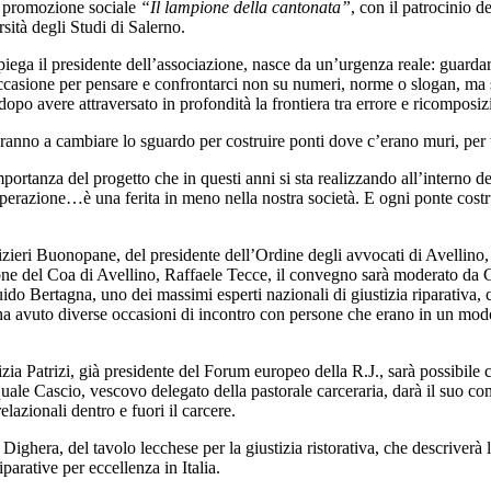
i promozione sociale
“Il lampione della cantonata”
, con il patrocinio d
sità degli Studi di Salerno.
iega il presidente dell’associazione, nasce da un’urgenza reale: guardare
ccasione per pensare e confrontarci non su numeri, norme o slogan, ma
 dopo avere attraversato in profondità la frontiera tra errore e ricomposiz
eranno a cambiare lo sguardo per costruire ponti dove c’erano muri, per 
ortanza del progetto che in questi anni si sta realizzando all’interno degli
perazione…è una ferita in meno nella nostra società. E ogni ponte costrui
 Rizieri Buonopane, del presidente dell’Ordine degli avvocati di Avellino,
one del Coa di Avellino, Raffaele Tecce, il convegno sarà moderato da 
do Bertagna, uno dei massimi esperti nazionali di giustizia riparativa, 
 avuto diverse occasioni di incontro con persone che erano in un modo o 
zia Patrizi, già presidente del Forum europeo della R.J., sarà possibile 
ale Cascio, vescovo delegato della pastorale carceraria, darà il suo cont
elazionali dentro e fuori il carcere.
ighera, del tavolo lecchese per la giustizia ristorativa, che descriverà l
iparative per eccellenza in Italia.