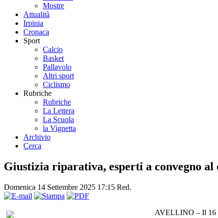
Mostre
Attualità
Irpinia
Cronaca
Sport
Calcio
Basket
Pallavolo
Altri sport
Ciclismo
Rubriche
Rubriche
La Lettera
La Scuola
la Vignetta
Archivio
Cerca
Giustizia riparativa, esperti a convegno a
Domenica 14 Settembre 2025 17:15
Red.
AVELLINO – Il 16 set