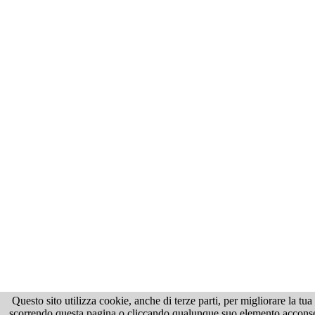
Questo sito utilizza cookie, anche di terze parti, per migliorare la tu
scorrendo questa pagina o cliccando qualunque suo elemento acconsenti