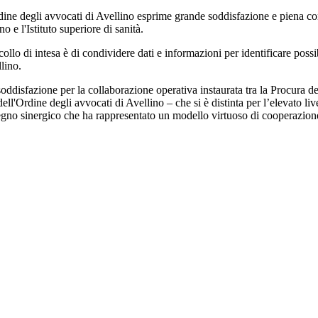
degli avvocati di Avellino esprime grande soddisfazione e piena condi
o e l'Istituto superiore di sanità.
collo di intesa è di condividere dati e informazioni per identificare poss
lino.
ddisfazione per la collaborazione operativa instaurata tra la Procura del
ell'Ordine degli avvocati di Avellino – che si è distinta per l’elevato li
o sinergico che ha rappresentato un modello virtuoso di cooperazione ist