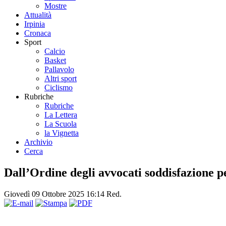
Mostre
Attualità
Irpinia
Cronaca
Sport
Calcio
Basket
Pallavolo
Altri sport
Ciclismo
Rubriche
Rubriche
La Lettera
La Scuola
la Vignetta
Archivio
Cerca
Dall’Ordine degli avvocati soddisfazione p
Giovedì 09 Ottobre 2025 16:14
Red.