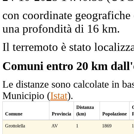
con coordinate geografiche 
una profondità di 16 km.
Il terremoto è stato locali
Comuni entro 20 km dall'
Le distanze sono calcolate in ba
Municipio (
Istat
).
Dist
anza
Comune
Prov
incia
(km)
Pop
olazione
Grottolella
AV
1
1869
1