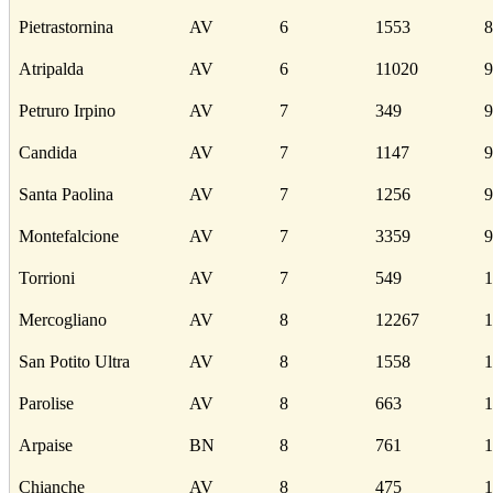
Pietrastornina
AV
6
1553
8
Atripalda
AV
6
11020
9
Petruro Irpino
AV
7
349
9
Candida
AV
7
1147
9
Santa Paolina
AV
7
1256
9
Montefalcione
AV
7
3359
9
Torrioni
AV
7
549
1
Mercogliano
AV
8
12267
1
San Potito Ultra
AV
8
1558
1
Parolise
AV
8
663
1
Arpaise
BN
8
761
1
Chianche
AV
8
475
1