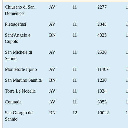
Chiusano di San
AV
11
2277
1
Domenico
Pietradefusi
AV
11
2348
1
Sant'Angelo a
BN
11
4325
1
Cupolo
San Michele di
AV
11
2530
1
Serino
Monteforte Irpino
AV
11
11467
1
San Martino Sannita
BN
11
1230
1
Torre Le Nocelle
AV
11
1324
1
Contrada
AV
11
3053
1
San Giorgio del
BN
12
10022
1
Sannio