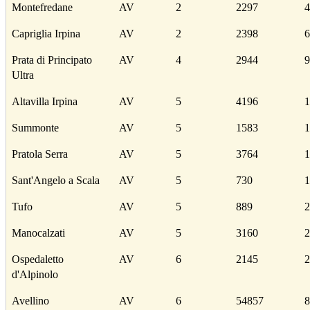
Montefredane
AV
2
2297
4
Capriglia Irpina
AV
2
2398
6
Prata di Principato
AV
4
2944
9
Ultra
Altavilla Irpina
AV
5
4196
1
Summonte
AV
5
1583
1
Pratola Serra
AV
5
3764
1
Sant'Angelo a Scala
AV
5
730
1
Tufo
AV
5
889
2
Manocalzati
AV
5
3160
2
Ospedaletto
AV
6
2145
2
d'Alpinolo
Avellino
AV
6
54857
8