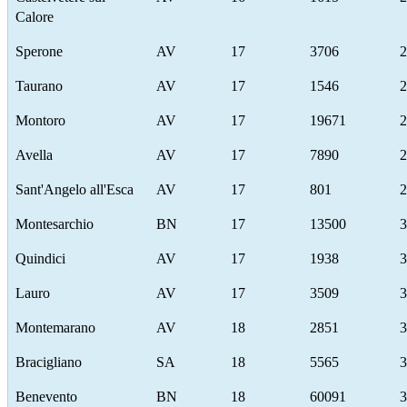
Calore
Sperone
AV
17
3706
2
Taurano
AV
17
1546
2
Montoro
AV
17
19671
2
Avella
AV
17
7890
2
Sant'Angelo all'Esca
AV
17
801
2
Montesarchio
BN
17
13500
3
Quindici
AV
17
1938
3
Lauro
AV
17
3509
3
Montemarano
AV
18
2851
3
Bracigliano
SA
18
5565
3
Benevento
BN
18
60091
3