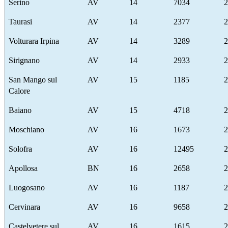
Serino
AV
14
7034
2
Taurasi
AV
14
2377
2
Volturara Irpina
AV
14
3289
2
Sirignano
AV
14
2933
2
San Mango sul
AV
15
1185
2
Calore
Baiano
AV
15
4718
2
Moschiano
AV
16
1673
2
Solofra
AV
16
12495
2
Apollosa
BN
16
2658
2
Luogosano
AV
16
1187
2
Cervinara
AV
16
9658
2
Castelvetere sul
AV
16
1615
2