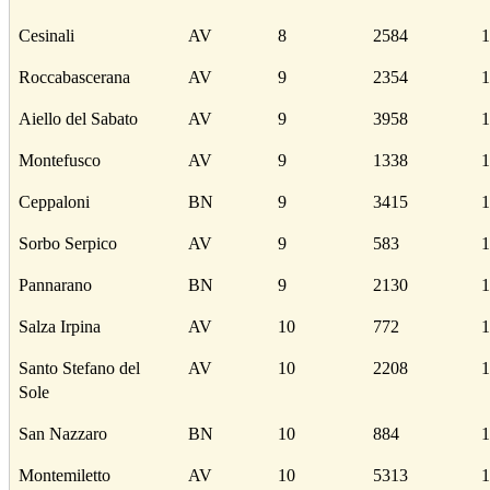
Cesinali
AV
8
2584
1
Roccabascerana
AV
9
2354
1
Aiello del Sabato
AV
9
3958
1
Montefusco
AV
9
1338
1
Ceppaloni
BN
9
3415
1
Sorbo Serpico
AV
9
583
1
Pannarano
BN
9
2130
1
Salza Irpina
AV
10
772
1
Santo Stefano del
AV
10
2208
1
Sole
San Nazzaro
BN
10
884
1
Montemiletto
AV
10
5313
1