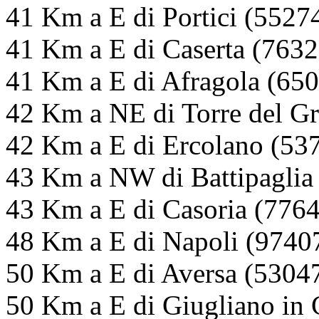
41 Km a E di Portici (55274
41 Km a E di Caserta (76326
41 Km a E di Afragola (650
42 Km a NE di Torre del Gr
42 Km a E di Ercolano (537
43 Km a NW di Battipaglia 
43 Km a E di Casoria (7764
48 Km a E di Napoli (97407
50 Km a E di Aversa (53047
50 Km a E di Giugliano in 