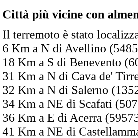
Città più vicine con alme
Il terremoto è stato localizz
6 Km a N di Avellino (54857
18 Km a S di Benevento (60
31 Km a N di Cava de' Tirre
32 Km a N di Salerno (1352
34 Km a NE di Scafati (507
36 Km a E di Acerra (59573
41 Km a NE di Castellammar