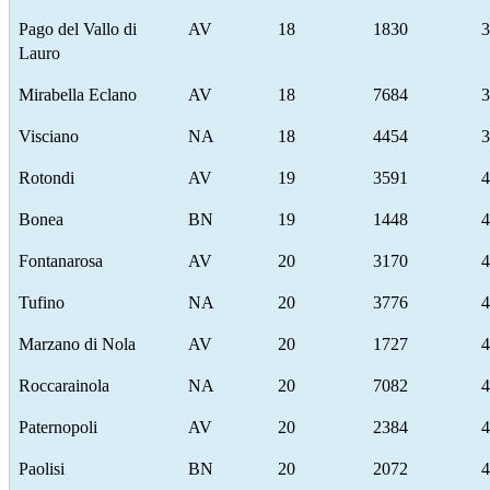
Pago del Vallo di
AV
18
1830
3
Lauro
Mirabella Eclano
AV
18
7684
3
Visciano
NA
18
4454
3
Rotondi
AV
19
3591
4
Bonea
BN
19
1448
4
Fontanarosa
AV
20
3170
4
Tufino
NA
20
3776
4
Marzano di Nola
AV
20
1727
4
Roccarainola
NA
20
7082
4
Paternopoli
AV
20
2384
4
Paolisi
BN
20
2072
4