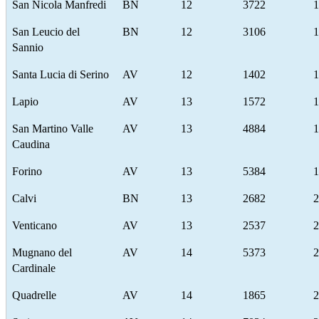
San Nicola Manfredi
BN
12
3722
1
San Leucio del
BN
12
3106
1
Sannio
Santa Lucia di Serino
AV
12
1402
1
Lapio
AV
13
1572
1
San Martino Valle
AV
13
4884
1
Caudina
Forino
AV
13
5384
1
Calvi
BN
13
2682
2
Venticano
AV
13
2537
2
Mugnano del
AV
14
5373
2
Cardinale
Quadrelle
AV
14
1865
2