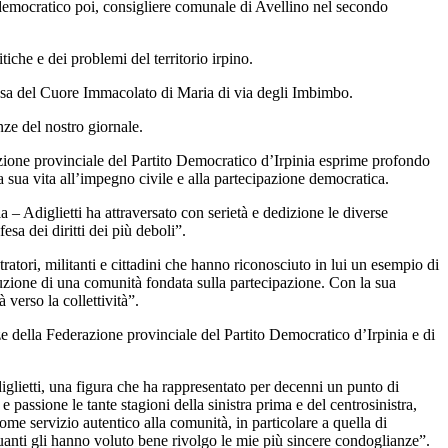
 democratico poi, consigliere comunale di Avellino nel secondo
he e dei problemi del territorio irpino.
hiesa del Cuore Immacolato di Maria di via degli Imbimbo.
anze del nostro giornale.
ione provinciale del Partito Democratico d’Irpinia esprime profondo
ra sua vita all’impegno civile e alla partecipazione democratica.
a – Adiglietti ha attraversato con serietà e dedizione le diverse
esa dei diritti dei più deboli”.
ratori, militanti e cittadini che hanno riconosciuto in lui un esempio di
struzione di una comunità fondata sulla partecipazione. Con la sua
 verso la collettività”.
ze della Federazione provinciale del Partito Democratico d’Irpinia e di
lietti, una figura che ha rappresentato per decenni un punto di
 passione le tante stagioni della sinistra prima e del centrosinistra,
come servizio autentico alla comunità, in particolare a quella di
anti gli hanno voluto bene rivolgo le mie più sincere condoglianze”.