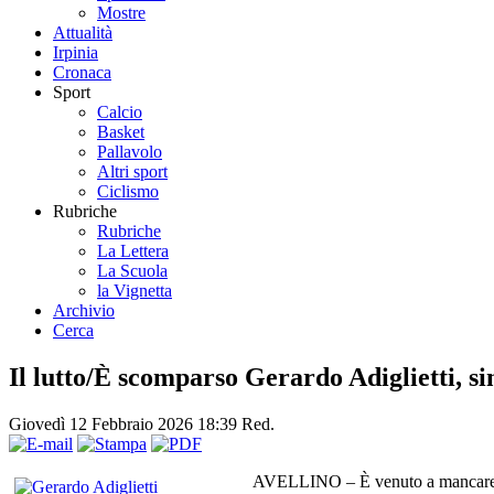
Mostre
Attualità
Irpinia
Cronaca
Sport
Calcio
Basket
Pallavolo
Altri sport
Ciclismo
Rubriche
Rubriche
La Lettera
La Scuola
la Vignetta
Archivio
Cerca
Il lutto/È scomparso Gerardo Adiglietti, sin
Giovedì 12 Febbraio 2026 18:39
Red.
AVELLINO – È venuto a mancare Gera