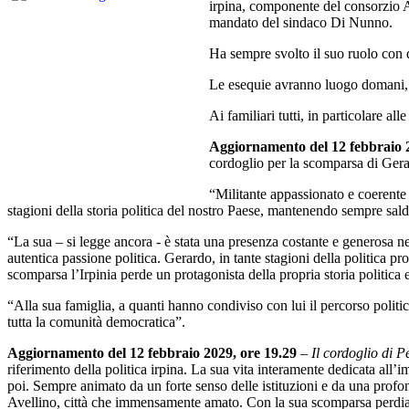
irpina, componente del consorzio A
mandato del sindaco Di Nunno.
Ha sempre svolto il suo ruolo con 
Le esequie avranno luogo domani, 1
Ai familiari tutti, in particolare al
Aggiornamento del 12 febbraio 
cordoglio per la scomparsa di Gerard
“Militante appassionato e coerente –
stagioni della storia politica del nostro Paese, mantenendo sempre saldo i
“La sua – si legge ancora - è stata una presenza costante e generosa nel
autentica passione politica. Gerardo, in tante stagioni della politica pr
scomparsa l’Irpinia perde un protagonista della propria storia politica e
“Alla sua famiglia, a quanti hanno condiviso con lui il percorso politi
tutta la comunità democratica”.
Aggiornamento del 12 febbraio 2029, ore 19.29
–
Il cordoglio di P
riferimento della politica irpina. La sua vita interamente dedicata all’i
poi. Sempre animato da un forte senso delle istituzioni e da una profonda
Avellino, città che immensamente amato. Con la sua scomparsa perdiamo