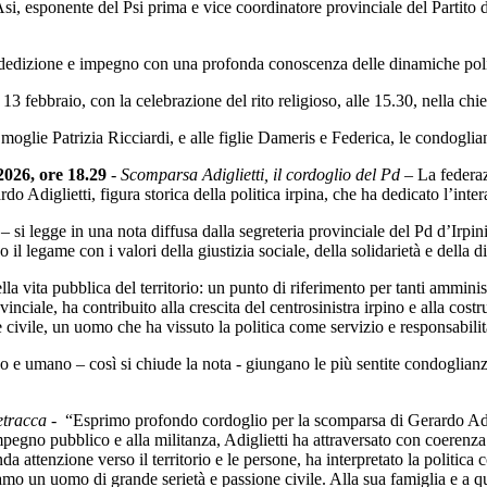
si, esponente del Psi prima e vice coordinatore provinciale del Partito
dedizione e impegno con una profonda conoscenza delle dinamiche politic
3 febbraio, con la celebrazione del rito religioso, alle 15.30, nella c
le moglie Patrizia Ricciardi, e alle figlie Dameris e Federica, le condogli
2026, ore 18.29
-
Scomparsa Adiglietti, il cordoglio del Pd
– La federaz
o Adiglietti, figura storica della politica irpina, che ha dedicato l’inte
 si legge in una nota diffusa dalla segreteria provinciale del Pd d’Irpini
l legame con i valori della giustizia sociale, della solidarietà e della dif
la vita pubblica del territorio: un punto di riferimento per tanti amminist
ovinciale, ha contribuito alla crescita del centrosinistra irpino e alla co
 civile, un uomo che ha vissuto la politica come servizio e responsabilità
co e umano – così si chiude la nota - giungano le più sentite condoglian
etracca
- “Esprimo profondo cordoglio per la scomparsa di Gerardo Adig
mpegno pubblico e alla militanza, Adiglietti ha attraversato con coerenza e
 attenzione verso il territorio e le persone, ha interpretato la politica 
 un uomo di grande serietà e passione civile. Alla sua famiglia e a qu