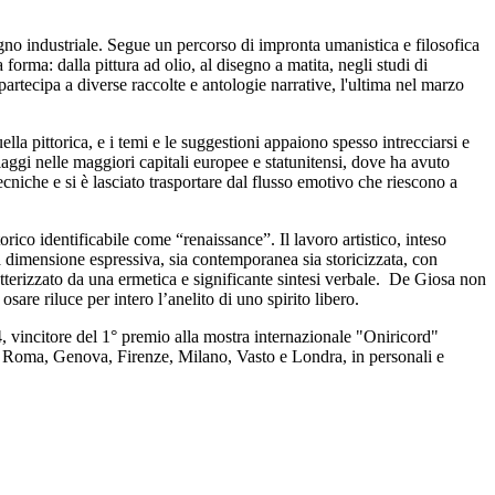
egno industriale. Segue un percorso di impronta umanistica e filosofica
orma: dalla pittura ad olio, al disegno a matita, negli studi di
partecipa a diverse raccolte e antologie narrative, l'ultima nel marzo
a pittorica, e i temi e le suggestioni appaiono spesso intrecciarsi e
iaggi nelle maggiori capitali europee e statunitensi, dove ha avuto
ecniche e si è lasciato trasportare dal flusso emotivo che riescono a
rico identificabile come “renaissance”. Il lavoro artistico, inteso
a dimensione espressiva, sia contemporanea sia storicizzata, con
tterizzato da una ermetica e significante sintesi verbale. De Giosa non
sare riluce per intero l’anelito di uno spirito libero.
, vincitore del 1° premio alla mostra internazionale "Oniricord"
ali Roma, Genova, Firenze, Milano, Vasto e Londra, in personali e