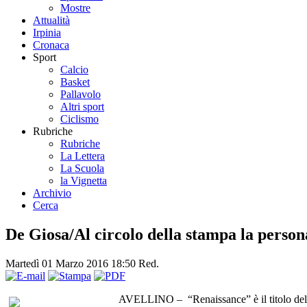
Mostre
Attualità
Irpinia
Cronaca
Sport
Calcio
Basket
Pallavolo
Altri sport
Ciclismo
Rubriche
Rubriche
La Lettera
La Scuola
la Vignetta
Archivio
Cerca
De Giosa/Al circolo della stampa la persona
Martedì 01 Marzo 2016 18:50
Red.
AVELLINO – “Renaissance” è il titolo della 