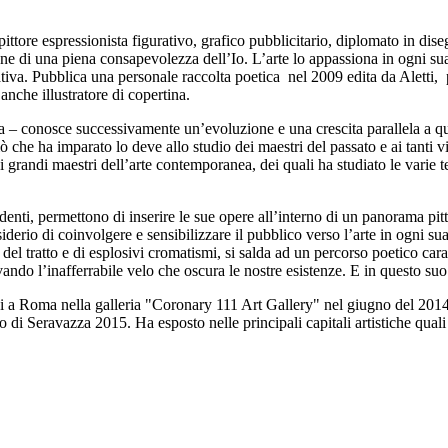
ttore espressionista figurativo, grafico pubblicitario, diplomato in dis
ne di una piena consapevolezza dell’Io. L’arte lo appassiona in ogni sua f
ativa. Pubblica una personale raccolta poetica nel 2009 edita da Aletti, 
che illustratore di copertina.
 – conosce successivamente un’evoluzione e una crescita parallela a quell
ò che ha imparato lo deve allo studio dei maestri del passato e ai tanti v
i grandi maestri dell’arte contemporanea, dei quali ha studiato le varie t
enti, permettono di inserire le sue opere all’interno di un panorama pitto
erio di coinvolgere e sensibilizzare il pubblico verso l’arte in ogni su
el tratto e di esplosivi cromatismi, si salda ad un percorso poetico cara
vando l’inafferrabile velo che oscura le nostre esistenze. E in questo suo o
si a Roma nella galleria "Coronary 111 Art Gallery" nel giugno del 2014
elo di Seravazza 2015. Ha esposto nelle principali capitali artistiche qu