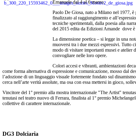
Emanuele dal 4 al 6 marzo.
Paolo De Giosa, nato a Milano nel 1977, è pi
finalizzato al raggiungimento e all’espressio
tecniche sperimentali, dalla poesia alla narr
del 2015 edita da Edizioni Amande dove è an
La dimensione poetica – si legge in una nota
muoversi tra i due mezzi espressivi. Tutto ci
modo di visitare importanti musei e atelier d
convogliare nelle loro opere.
Colori accesi e vibranti, ambientazioni decad
come forma alternativa di espressione e comunicazione, mosso dal desid
l’adozione di un linguaggio visuale fortemente fondato sul dinamismo d
cerca nell’arte verità assolute, ma osa con essa mettersi in gioco, solle
Vincitore del 1° premio alla mostra internazionale "The Artist" tenuta
tenutasi nel teatro nuovo di Ferrara, finalista al 1° premio Michelang
collettive di carattere internazionale.
DG3 Dolciaria