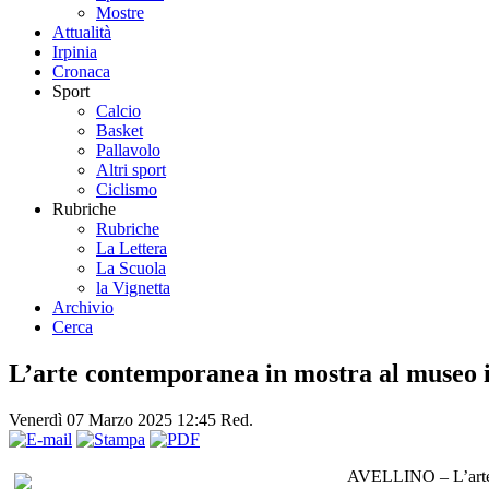
Mostre
Attualità
Irpinia
Cronaca
Sport
Calcio
Basket
Pallavolo
Altri sport
Ciclismo
Rubriche
Rubriche
La Lettera
La Scuola
la Vignetta
Archivio
Cerca
L’arte contemporanea in mostra al museo 
Venerdì 07 Marzo 2025 12:45
Red.
AVELLINO – L’arte c