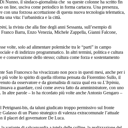
Di Nunno, il sindaco-giornalista che su queste colonne ha scritto fin
ano on line, usciva come periodico in forma cartacea. Una presenza,
re con una forzosa accettazione di questa nuova tecnologia telematica,
ta una vita: l’urbanistica e la città.
pini
, la rivista che alla fine degli anni Sessanta, sull’esempio di
on Franco Barra, Enzo Venezia, Michele Zappella, Gianni Falcone,
sse volte, solo ad alimentare polemiche tra le “parti” in campo
ociale e di indirizzo programmatico. In altri termini, politica e cultura
e e conservazione dello stesso; cultura come forza e sostentamento
rrente San Francesco ha vivacizzato non poco in questi mesi, anche per i
 più volte lo spirito di quella riforma pensata da Fiorentino Sullo, il
rvenuto da osservatore e da giornalista di razza qual era su
L’Irpinia
,
continuava a guardare, così come aveva fatto da amministratore, con uno
uno. In altre parole – lo ha ricordato più volte anche Antonio Gengaro –
l Petrignani-bis, da taluni giudicato troppo permissivo sul fronte
ione Galasso di un Piano strategico di valenza extracomunale l’attuale
con il placet del governatore De Luca.
 variante di salvaguardia a tutela delle colline, la realizzazione del