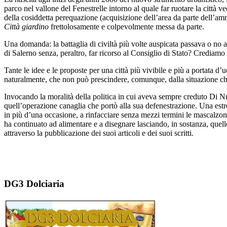
parco nel vallone del Fenestrelle intorno al quale far ruotare la città
della cosiddetta perequazione (acquisizione dell’area da parte dell’ammi
Città giardino
frettolosamente e colpevolmente messa da parte.
Una domanda: la battaglia di civiltà più volte auspicata passava o no at
di Salerno senza, peraltro, far ricorso al Consiglio di Stato? Crediamo pr
Tante le idee e le proposte per una città più vivibile e più a portata d
naturalmente, che non può prescindere, comunque, dalla situazione che
Invocando la moralità della politica in cui aveva sempre creduto Di Nu
quell’operazione canaglia che portò alla sua defenestrazione. Una estro
in più d’una occasione, a rinfacciare senza mezzi termini le mascalzona
ha continuato ad alimentare e a disegnare lasciando, in sostanza, quel
attraverso la pubblicazione dei suoi articoli e dei suoi scritti.
DG3 Dolciaria