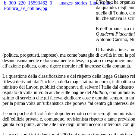
L’Irpinia
ha organizz
da quando, negli ann
quella di Tonino, ch
lui che amava la scrit
E dell’urbanistica d
Quaderni Piacentini
Antonio Carrino, Nun
Urbanistica intesa n
(politica, progettisti, imprese), ma come battaglia di civiltà in cui la 
desanctisianamente e dorsianamente intese, in grado di esprimere una 
all’azione politica, come rigore morale nell’interesse della comunità.
La questione della classificazione e del rispetto della legge Galasso r
riflessi derivanti dall’inchiesta della magistratura in corso, il dibatti
ministro dei Lavori pubblici che sperava di salvare l’Italia dal disastro
ospitato di volta in volta anche sulle pagine del
Mattino
, con un’analis
spirito di servizio che gli faceva giudicare cose e uomini sempre in un’o
per la prima volta un’urbanistica che poneva “al centro gli interessi dei c
Le non poche difficoltà del dopo terremoto costrinsero gli amministrato
dell’edilizia privata e, comunque, revisionista rispetto a tante previsi
giunta Foti punta, anche alle luce degli ultimi accordi intercorsi con gl
La nascita agli inizi degli anni 2000 del nuovo strumento urbanistico, 