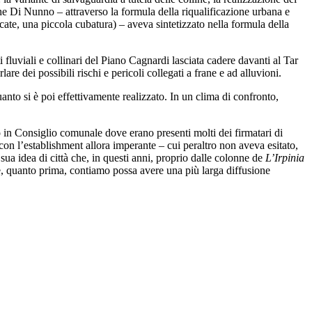
che Di Nunno – attraverso la formula della riqualificazione urbana e
icate, una piccola cubatura) – aveva sintetizzato nella formula della
 fluviali e collinari del Piano Cagnardi lasciata cadere davanti al Tar
are dei possibili rischi e pericoli collegati a frane e ad alluvioni.
anto si è poi effettivamente realizzato. In un clima di confronto,
o in Consiglio comunale dove erano presenti molti dei firmatari di
con l’establishment allora imperante – cui peraltro non aveva esitato,
sua idea di città che, in questi anni, proprio dalle colonne de
L’Irpinia
he, quanto prima, contiamo possa avere una più larga diffusione