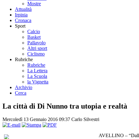
Mostre
Attualità
Irpinia
Cronaca
Sport
Calcio
Basket
Pallavolo
Altri sport
Ciclismo
Rubriche
Rubriche
La Lettera
La Scuola
la Vignetta
Archivio
Cerca
La città di Di Nunno tra utopia e realtà
Mercoledì 13 Gennaio 2016 09:37
Carlo Silvestri
AVELLINO – “Dall’app