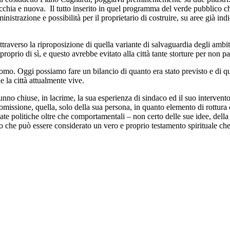
 vecchia e nuova. Il tutto inserito in quel programma del verde pubblico 
nistrazione e possibilità per il proprietario di costruire, su aree già ind
traverso la riproposizione di quella variante di
salvaguardia degli ambiti
oprio di sì, e questo avrebbe evitato alla città tante storture per non parl
’uomo. Oggi possiamo fare un bilancio di quanto era stato previsto e di qu
 la città attualmente vive.
nno chiuse, in lacrime, la sua esperienza di sindaco ed il suo intervent
missione, quella, solo della sua persona, in quanto elemento di rottura 
te politiche oltre che comportamentali – non certo delle sue idee, della 
lo che può essere considerato un vero e proprio testamento spirituale c