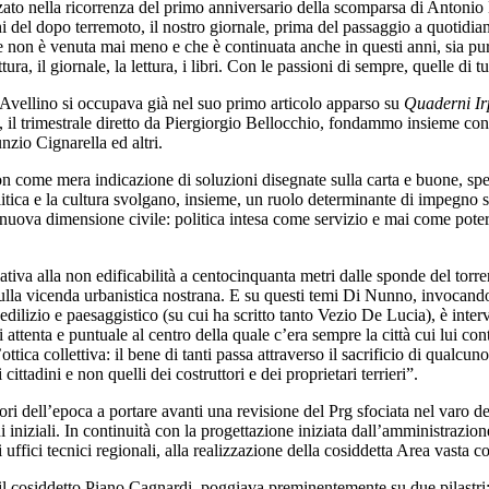
ato nella ricorrenza del primo anniversario della scomparsa di Antonio 
i del dopo terremoto, il nostro giornale, prima del passaggio a quotidi
e non è venuta mai meno e che è continuata anche in questi anni, sia pu
tura, il giornale, la lettura, i libri. Con le passioni di sempre, quelle di tut
i Avellino si occupava già nel suo primo articolo apparso su
Quaderni Ir
, il trimestrale diretto da Piergiorgio Bellocchio, fondammo insieme c
zio Cignarella ed altri.
on come mera indicazione di soluzioni disegnate sulla carta e buone, spe
politica e la cultura svolgano, insieme, un ruolo determinante di impegno s
nuova dimensione civile: politica intesa come servizio e mai come poter
elativa alla non edificabilità a centocinquanta metri dalle sponde del to
to sulla vicenda urbanistica nostrana. E su questi temi Di Nunno, invocando
 edilizio e paesaggistico (su cui ha scritto tanto Vezio De Lucia), è inte
i attenta e puntuale al centro della quale c’era sempre la città cui lui 
ttica collettiva: il bene di tanti passa attraverso il sacrificio di qualc
ittadini e non quelli dei costruttori e dei proprietari terrieri”.
ri dell’epoca a portare avanti una revisione del Prg sfociata nel varo de
oni iniziali. In continuità con la progettazione iniziata dall’amministraz
i uffici tecnici regionali, alla realizzazione della cosiddetta Area vasta 
il cosiddetto Piano Cagnardi, poggiava preminentemente su due pilastri: la