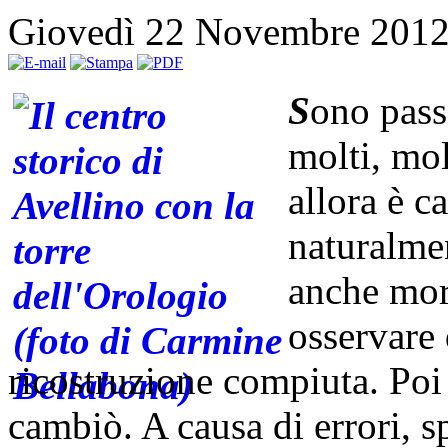
Giovedì 22 Novembre 201
S
ono pass
molti, mol
allora è c
naturalme
anche mor
osservare 
ricostruzione compiuta. Poi
cambiò. A causa di errori, s