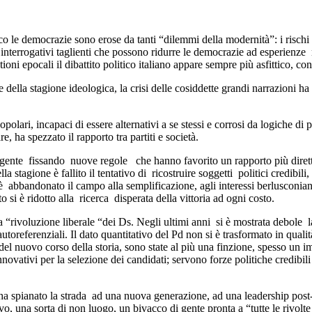
o le democrazie sono erose da tanti “dilemmi della modernità”: i rischi d
interrogativi taglienti che possono ridurre le democrazie ad esperienze
tioni epocali il dibattito politico italiano appare sempre più asfittico, 
 della stagione ideologica, la crisi delle cosiddette grandi narrazioni ha 
popolari, incapaci di essere alternativi a se stessi e corrosi da logiche di
, ha spezzato il rapporto tra partiti e società.
la gente fissando nuove regole che hanno favorito un rapporto più diretto 
stagione è fallito il tentativo di ricostruire soggetti politici credibili, 
 abbandonato il campo alla semplificazione, agli interessi berlusconiani, 
nto si è ridotto alla ricerca disperata della vittoria ad ogni costo.
rivoluzione liberale “dei Ds. Negli ultimi anni si è mostrata debole la “
 autoreferenziali. Il dato quantitativo del Pd non si è trasformato in qua
del nuovo corso della storia, sono state al più una finzione, spesso un i
vativi per la selezione dei candidati; servono forze politiche credibili e 
3 ha spianato la strada ad una nuova generazione, ad una leadership post-
, una sorta di non luogo, un bivacco di gente pronta a “tutte le rivolte e