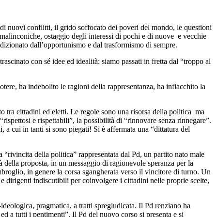
i nuovi conflitti, il grido soffocato dei poveri del mondo, le questioni
 malinconiche, ostaggio degli interessi di pochi e di nuove e vecchie
condizionato dall’opportunismo e dal trasformismo di sempre.
trascinato con sé idee ed idealità: siamo passati in fretta dal “troppo al
 potere, ha indebolito le ragioni della rappresentanza, ha infiacchito la
tra cittadini ed eletti. Le regole sono una risorsa della politica ma
“rispettosi e rispettabili”, la possibilità di “rinnovare senza rinnegare”.
a cui in tanti si sono piegati! Si è affermata una “dittatura del
rivincita della politica” rappresentata dal Pd, un partito nato male
lità della proposta, in un messaggio di ragionevole speranza per la
mbroglio, in genere la corsa sgangherata verso il vincitore di turno. Un
dirigenti indiscutibili per coinvolgere i cittadini nelle proprie scelte,
ideologica, pragmatica, a tratti spregiudicata. Il Pd renziano ha
d a tutti i pentimenti”. Il Pd del nuovo corso si presenta e si