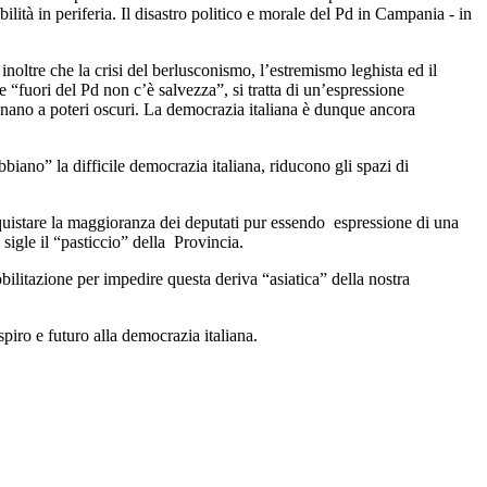
lità in periferia. Il disastro politico e morale del Pd in Campania - in
noltre che la crisi del berlusconismo, l’estremismo leghista ed il
e “fuori del Pd non c’è salvezza”, si tratta di un’espressione
egnano a poteri oscuri. La democrazia italiana è dunque ancora
biano” la difficile democrazia italiana, riducono gli spazi di
quistare la maggioranza dei deputati pur essendo espressione di una
sigle il “pasticcio” della Provincia.
ilitazione per impedire questa deriva “asiatica” della nostra
espiro e futuro alla democrazia italiana.