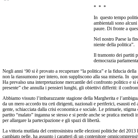
* * *
In questo tempo politic
ambientali sono alcuni 
paure. Di fronte a ques
Nel nostro Paese la fine
niente della politica”.
Il tramonto dei partiti 
democrazia parlamentare
Negli anni ‘90 si è provato a recuperare “la politica” e la fiducia del
non la riassumono per intero, non suppliscono alla sua miseria. In quella 
Ha prevalso una interpretazione mercantile del confronto politico e si è
presente” che annulla i pensieri lunghi, gli obiettivi differiti: il confro
Abbiamo vissuto l’imbarazzante stagione della Margherita e l’ambigua “
da un mero accordo tra ceti dirigenti, nazionali e periferici, esausti ed
gente, schiacciata dalla crisi economica e sociale. Le primarie, stigma 
partito “malato” inganna se stesso e si perde anche se pratica metodi inno
per allargare la partecipazione e gli spazi di libertà.
La vittoria mutilata del centrosinistra nelle elezioni politiche del 201
cambiato pelle, ha assunto i caratteri di un contenitore omnicomprensivo