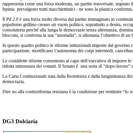
rappresenta come una forza moderata, un partito trasversale, segnato da 
Irpinia prevalgono tratti macchiettistici - ne sono la plastica conferma.
Il Pd 2.0 è una forza molto diversa dal partito immaginato in continuit
populismo grillino creano un vuoto politico, soprattutto a destra, occup
consolatoria perché alla lunga le democrazie senza alternanza, dominat
bloccata, si conferma la sua “anomalia”, si allontana l’obiettivo di un
In questo quadro politico le riforme istituzionali imposte dal governo 
partecipazione, mortificano l’autonomia dei corpi intermedi, cancell
Le cosiddette riforme consentono al capo dell’esecutivo di imporre le
ridotta minoranza dei votanti. Il Senato è una sorta di “dopo-lavoro” re
La Carta Costituzionale nata dalla Resistenza e dalla lungimiranza dei
democrazia.
Dire no alla controriforma renziana è la condizione per restituire “lo sce
DG3 Dolciaria