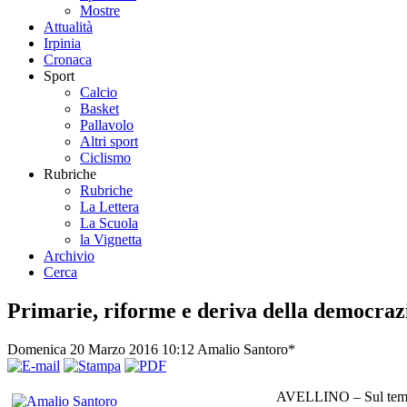
Mostre
Attualità
Irpinia
Cronaca
Sport
Calcio
Basket
Pallavolo
Altri sport
Ciclismo
Rubriche
Rubriche
La Lettera
La Scuola
la Vignetta
Archivio
Cerca
Primarie, riforme e deriva della democraz
Domenica 20 Marzo 2016 10:12
Amalio Santoro*
AVELLINO – Sul tema de