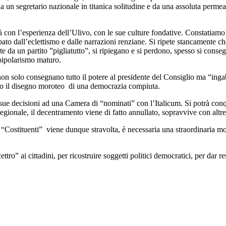
un segretario nazionale in titanica solitudine e da una assoluta permeabi
à con l’esperienza dell’Ulivo, con le sue culture fondative. Constatiamo i
ato dall’eclettismo e dalle narrazioni renziane. Si ripete stancamente ch
e da un partito ”pigliatutto”, si ripiegano e si perdono, spesso si cons
 bipolarismo maturo.
non solo consegnano tutto il potere al presidente del Consiglio ma “ingab
ano il disegno moroteo di una democrazia compiuta.
 sue decisioni ad una Camera di “nominati” con l’Italicum. Si potrà con
gionale, il decentramento viene di fatto annullato, sopravvive con altre 
 “Costituenti” viene dunque stravolta, è necessaria una straordinaria mob
ttro” ai cittadini, per ricostruire soggetti politici democratici, per dar r