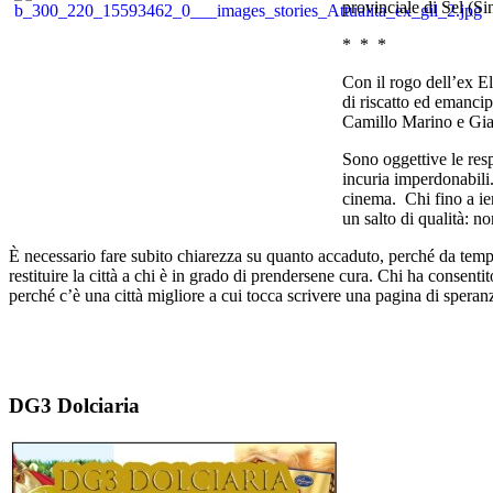
provinciale di Sel (Si
* * *
Con il rogo dell’ex El
di riscatto ed emancip
Camillo Marino e Gi
Sono oggettive le resp
incuria imperdonabili. 
cinema. Chi fino a ier
un salto di qualità: n
È necessario fare subito chiarezza su quanto accaduto, perché da tempo
restituire la città a chi è in grado di prendersene cura. Chi ha consent
perché c’è una città migliore a cui tocca scrivere una pagina di speran
DG3 Dolciaria