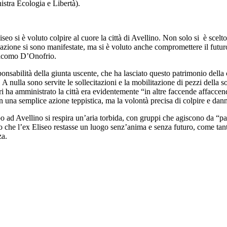
nistra Ecologia e Libertà).
iseo si è voluto colpire al cuore la città di Avellino. Non solo si è scel
azione si sono manifestate, ma si è voluto anche compromettere il futuro d
acomo D’Onofrio.
onsabilità della giunta uscente, che ha lasciato questo patrimonio della c
A nulla sono servite le sollecitazioni e la mobilitazione di pezzi della soc
i ha amministrato la città era evidentemente “in altre faccende affaccen
on una semplice azione teppistica, ma la volontà precisa di colpire e dann
 ad Avellino si respira un’aria torbida, con gruppi che agiscono da “pad
ito che l’ex Eliseo restasse un luogo senz’anima e senza futuro, come tant
za.