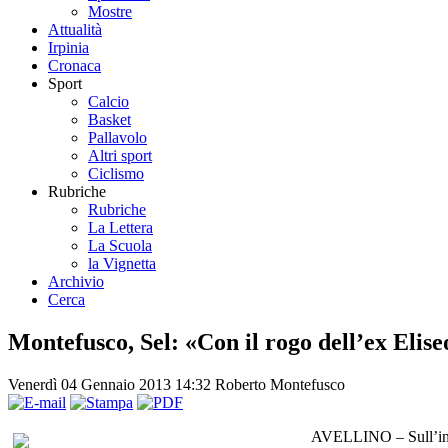
Mostre
Attualità
Irpinia
Cronaca
Sport
Calcio
Basket
Pallavolo
Altri sport
Ciclismo
Rubriche
Rubriche
La Lettera
La Scuola
la Vignetta
Archivio
Cerca
Montefusco, Sel: «Con il rogo dell’ex Eliseo
Venerdì 04 Gennaio 2013 14:32
Roberto Montefusco
AVELLINO – Sull’incen