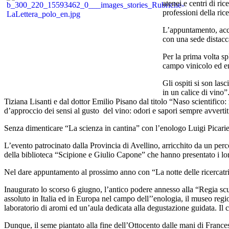
atenei e centri di ric
professioni della ri
L’appuntamento, accol
con una sede distacca
Per la prima volta sp
campo vinicolo ed e
Gli ospiti si son lasc
in un calice di vino”
Tiziana Lisanti e dal dottor Emilio Pisano dal titolo “Naso scientific
d’approccio dei sensi al gusto del vino: odori e sapori sempre avvertit
Senza dimenticare “La scienza in cantina” con l’enologo Luigi Picari
L’evento patrocinato dalla Provincia di Avellino, arricchito da un percor
della biblioteca “Scipione e Giulio Capone” che hanno presentato i loro
Nel dare appuntamento al prossimo anno con “La notte delle ricercatri
Inaugurato lo scorso 6 giugno, l’antico podere annesso alla “Regia scu
assoluto in Italia ed in Europa nel campo dell’’enologia, il museo region
laboratorio di aromi ed un’aula dedicata alla degustazione guidata. Il
Dunque, il seme piantato alla fine dell’Ottocento dalle mani di Frances