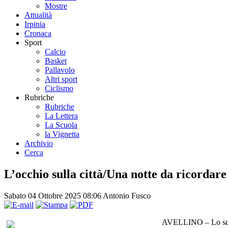
Mostre
Attualità
Irpinia
Cronaca
Sport
Calcio
Basket
Pallavolo
Altri sport
Ciclismo
Rubriche
Rubriche
La Lettera
La Scuola
la Vignetta
Archivio
Cerca
L’occhio sulla città/Una notte da ricordare
Sabato 04 Ottobre 2025 08:06
Antonio Fusco
AVELLINO – Lo scorso