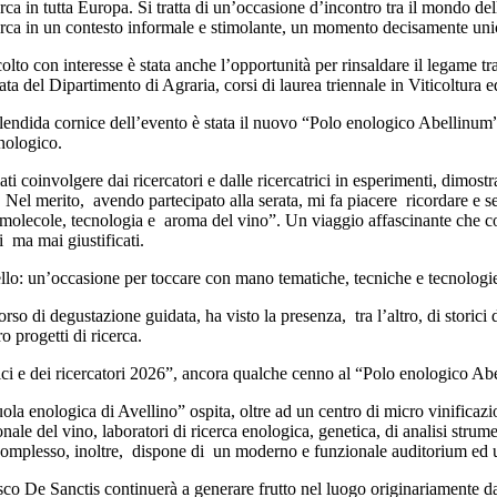
erca in tutta Europa. Si tratta di un’occasione d’incontro tra il mondo della
cerca in un contesto informale e stimolante, un momento decisamente uni
to con interesse è stata anche l’opportunità per rinsaldare il legame tra
ta del Dipartimento di Agraria, corsi di laurea triennale in Viticoltura 
lendida cornice dell’evento è stata il nuovo “Polo enologico Abellinum” i
nologico.
iati coinvolgere dai ricercatori e dalle ricercatrici in esperimenti, dimost
. Nel merito, avendo partecipato alla serata, mi fa piacere ricordare e 
o: molecole, tecnologia e aroma del vino”. Un viaggio affascinante che c
i ma mai giustificati.
ello: un’occasione per toccare con mano tematiche, tecniche e tecnolog
so di degustazione guidata, ha visto la presenza, tra l’altro, di storici d
 progetti di ricerca.
ci e dei ricercatori 2026”, ancora qualche cenno al “Polo enologico Ab
ola enologica di Avellino” ospita, oltre ad un centro di micro vinificazi
ale del vino, laboratori di ricerca enologica, genetica, di analisi strume
 complesso, inoltre, dispone di un moderno e funzionale auditorium ed u
co De Sanctis continuerà a generare frutto nel luogo originariamente da 