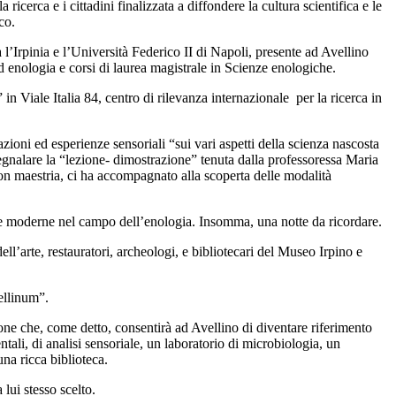
 ricerca e i cittadini finalizzata a diffondere la cultura scientifica e le
co.
 l’Irpinia e l’Università Federico II di Napoli, presente ad Avellino
ed enologia e corsi di laurea magistrale in Scienze enologiche.
n Viale Italia 84, centro di rilevanza internazionale per la ricerca in
razioni ed esperienze sensoriali “sui vari aspetti della scienza nascosta
segnalare la “lezione- dimostrazione” tenuta dalla professoressa Maria
on maestria, ci ha accompagnato alla scoperta delle modalità
ie moderne nel campo dell’enologia. Insomma, una notte da ricordare.
ell’arte, restauratori, archeologi, e bibliotecari del Museo Irpino e
ellinum”.
one che, come detto, consentirà ad Avellino di diventare riferimento
ntali, di analisi sensoriale, un laboratorio di microbiologia, un
na ricca biblioteca.
lui stesso scelto.