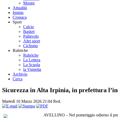
Mostre
Attualità
Irpinia
Cronaca
Sport
Calcio
Basket
Pallavolo
Altri sport
Ciclismo
Rubriche
Rubriche
La Lettera
La Scuola
la Vignetta
Archivio
Cerca
Sicurezza in Alta Irpinia, in prefettura l’i
Martedì 10 Marzo 2026 21:04
Red.
AVELLINO – Nel pomeriggio odierno il prefett