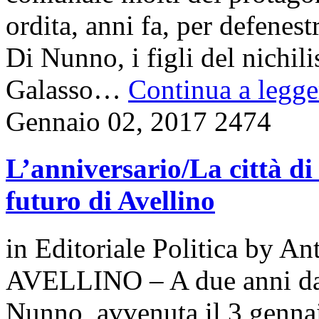
ordita, anni fa, per defene
Di Nunno, i figli del nichi
Galasso…
Continua a legger
Gennaio 02, 2017
2474
L’anniversario/La città di
futuro di Avellino
in
Editoriale Politica
by
Ant
AVELLINO – A due anni dal
Nunno, avvenuta il 3 genna