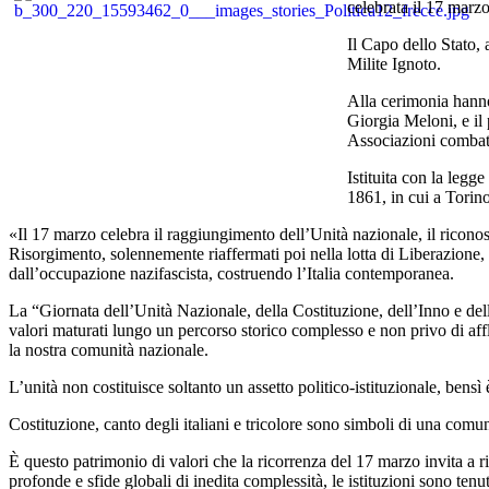
celebrata il 17 marzo
Il Capo dello Stato,
Milite Ignoto.
Alla cerimonia hanno
Giorgia Meloni, e il 
Associazioni combatt
Istituita con la legg
1861, in cui a Torino
«Il 17 marzo celebra il raggiungimento dell’Unità nazionale, il riconos
Risorgimento, solennemente riaffermati poi nella lotta di Liberazione, c
dall’occupazione nazifascista, costruendo l’Italia contemporanea.
La “Giornata dell’Unità Nazionale, della Costituzione, dell’Inno e dell
valori maturati lungo un percorso storico complesso e non privo di affli
la nostra comunità nazionale.
L’unità non costituisce soltanto un assetto politico-istituzionale, bensì
Costituzione, canto degli italiani e tricolore sono simboli di una comuni
È questo patrimonio di valori che la ricorrenza del 17 marzo invita a ri
profonde e sfide globali di inedita complessità, le istituzioni sono ten