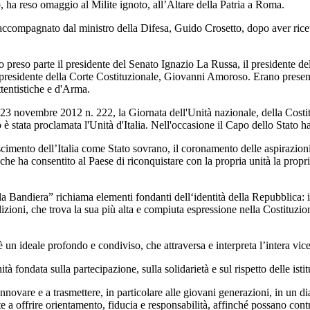
, ha reso omaggio al Milite ignoto, all’Altare della Patria a Roma.
 accompagnato dal ministro della Difesa, Guido Crosetto, dopo aver ricevu
 preso parte il presidente del Senato Ignazio La Russa, il presidente de
presidente della Corte Costituzionale, Giovanni Amoroso. Erano presenti in
entistiche e d'Arma.
e 23 novembre 2012 n. 222, la Giornata dell'Unità nazionale, della Costitu
 è stata proclamata l'Unità d'Italia. Nell'occasione il Capo dello Stato ha
cimento dell’Italia come Stato sovrano, il coronamento delle aspirazioni
he ha consentito al Paese di riconquistare con la propria unità la propria
a Bandiera” richiama elementi fondanti dell‘identità della Repubblica: ind
zioni, che trova la sua più alta e compiuta espressione nella Costituzione
 è un ideale profondo e condiviso, che attraversa e interpreta l’intera vic
tà fondata sulla partecipazione, sulla solidarietà e sul rispetto delle ist
nnovare e a trasmettere, in particolare alle giovani generazioni, in un d
ute a offrire orientamento, fiducia e responsabilità, affinché possano co