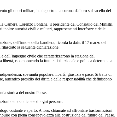
to gli onori militari, ha deposto una corona d'alloro sul sacello del
lla Camera, Lorenzo Fontana, il presidente del Consiglio dei Ministri,
oltre autorità civili e militari, rappresentanti Interforze e delle
zione, dell'inno e della bandiera, ricorda la data, il 17 marzo del
 rilasciato la seguente dichiarazione:
 e dell’impegno civile che caratterizzarono la stagione del
 libertà, ricomponendo la frattura istituzionale e politica determinata
ipendenza, sovranità popolare, libertà, giustizia e pace. Si tratta di
, autentico presidio dei diritti e delle responsabilità che definiscono
enda storica del nostro Paese.
ituzioni democratiche e di ogni persona.
ialogo costante e aperto. A loro, chiamate ad affrontare trasformazioni
ntribuire con piena consapevolezza alla costruzione del futuro del Paese.