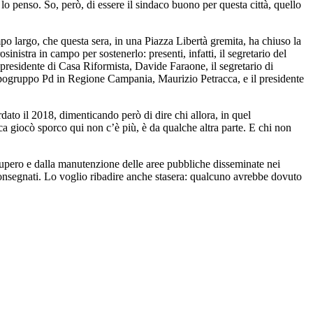
 lo penso. So, però, di essere il sindaco buono per questa città, quello
po largo, che questa sera, in una Piazza Libertà gremita, ha chiuso la
inistra in campo per sostenerlo: presenti, infatti, il segretario del
cepresidente di Casa Riformista, Davide Faraone, il segretario di
 capogruppo Pd in Regione Campania, Maurizio Petracca, e il presidente
ato il 2018, dimenticando però di dire chi allora, in quel
oca giocò sporco qui non c’è più, è da qualche altra parte. E chi non
ecupero e dalla manutenzione delle aree pubbliche disseminate nei
a consegnati. Lo voglio ribadire anche stasera: qualcuno avrebbe dovuto