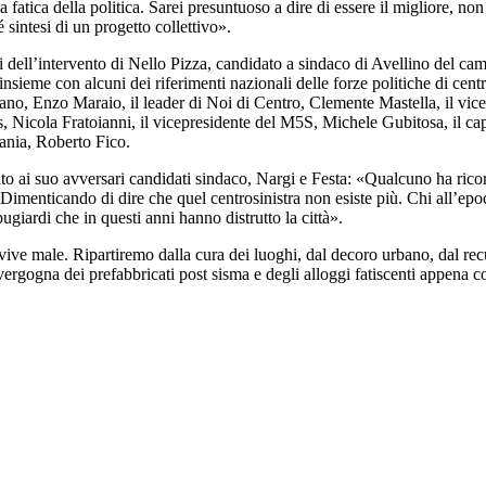
fatica della politica. Sarei presuntuoso a dire di essere il migliore, non
 sintesi di un progetto collettivo».
 dell’intervento di Nello Pizza, candidato a sindaco di Avellino del cam
nsieme con alcuni dei riferimenti nazionali delle forze politiche di centros
aliano, Enzo Maraio, il leader di Noi di Centro, Clemente Mastella, il vi
Avs, Nicola Fratoianni, il vicepresidente del M5S, Michele Gubitosa, il
nia, Roberto Fico.
o ai suo avversari candidati sindaco, Nargi e Festa: «Qualcuno ha ricord
. Dimenticando di dire che quel centrosinistra non esiste più. Chi all’ep
bugiardi che in questi anni hanno distrutto la città».
 vive male. Ripartiremo dalla cura dei luoghi, dal decoro urbano, dal r
a vergogna dei prefabbricati post sisma e degli alloggi fatiscenti appen