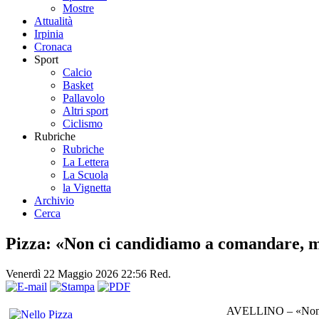
Mostre
Attualità
Irpinia
Cronaca
Sport
Calcio
Basket
Pallavolo
Altri sport
Ciclismo
Rubriche
Rubriche
La Lettera
La Scuola
la Vignetta
Archivio
Cerca
Pizza: «Non ci candidiamo a comandare, ma
Venerdì 22 Maggio 2026 22:56
Red.
AVELLINO – «Non ci c