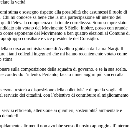
lare la verità.
mi stima e sostegno rispetto alla possibilità che assumessi il ruolo di
tà. Chi mi conosce sa bene che la mia partecipazione all’interno del
i quali l’elevata competenza e la totale correttezza. Sono sempre stato
candidato più votato del Movimento 5 Stelle. Inoltre, posso con grande
pato come esponente del Movimento a ben quattro elezioni al Comune di
capogruppo consiliare e vice presidente del Consiglio.
della scorsa amministrazione di Avellino guidata da Laura Nargi. Il
iare i tanti colleghi ingegneri che mi hanno recentemente votato come
o stima.
onare sulla composizione della squadra di governo, e se la sua scelta,
 condivido l’intento. Pertanto, faccio i miei auguri più sinceri alla
sona resterà a disposizione della collettività e di quella voglia di
 servizio dei cittadini, con l’obiettivo di contribuire al miglioramento
rvizi efficienti, attenzione ai quartieri, sostenibilità ambientale e
o deluderli.
rapidamente altrimenti non avrebbe senso il nostro appoggio all’interno