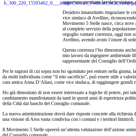
opportuno precisare la mia posizione, n
Desidero innanzitutto ringraziare le ce
vice sindaco di Avellino, riconoscendo 
Movimento 5 Stelle nasce, circa nove an
al completo servizio della popolazione
orgoglio vantare coerenza, oggi non s
Avellino, avendo avuto l’onore di sede
Questa coerenza l’ho dimostrata anche 
mio lavoro da ingegnere ambientale lib
rappresentante del Consiglio dell’Ordi
Per le ragioni di cui sopra non ho sgomitato per entrare nella giunta, 
da molti individuata come “il mio sacrificio”, può essere utile a valor
cara amica Anna D’Aliasi, come vice sindaca, di raggiungere grandi ris
Ho già dimostrato di non essere interessato a logiche di potere, per ta
cambiamento manifestatami da tanti in questi anni di esperienza politica
della Città dai banchi del Consiglio comunale.
La nuova amministrazione dovrà dare risposte concrete alla richiesta di 
una visione di Area vasta condivisa con i comuni e i territori limitrofi.
Il Movimento 5 Stelle opererà un’attenta valutazione dell’azione ammin
del Consiglio comunale.