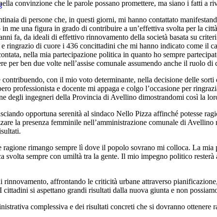
ella convinzione che le parole possano promettere, ma siano i fatti a rive
ntinaia di persone che, in questi giorni, mi hanno contattato manifestando
in me una figura in grado di contribuire a un’effettiva svolta per la cit
ni fa, da ideali di effettivo rinnovamento della società basata su criter
 e ringrazio di cuore i 436 concittadini che mi hanno indicato come il 
contata, nella mia partecipazione politica in quanto ho sempre parteci
re per ben due volte nell’assise comunale assumendo anche il ruolo di 
contribuendo, con il mio voto determinante, nella decisione delle sorti 
ero professionista e docente mi appaga e colgo l’occasione per ringraz
ne degli ingegneri della Provincia di Avellino dimostrandomi così la lor
lasciando opportuna serenità al sindaco Nello Pizza affinché potesse ragi
izzare la presenza femminile nell’amministrazione comunale di Avellino ne
ultati.
le ragione rimango sempre lì dove il popolo sovrano mi colloca. La mia per
 svolta sempre con umiltà tra la gente. Il mio impegno politico resterà al
rinnovamento, affrontando le criticità urbane attraverso pianificazione, se
 I cittadini si aspettano grandi risultati dalla nuova giunta e non possiam
istrativa complessiva e dei risultati concreti che si dovranno ottenere 