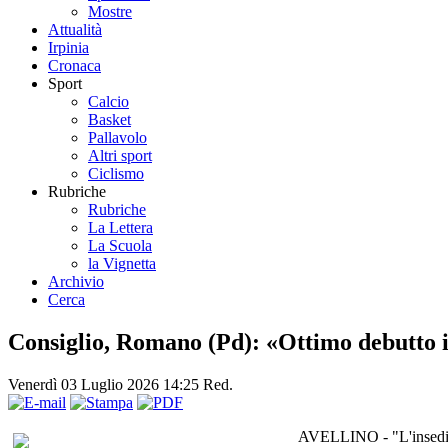
Mostre
Attualità
Irpinia
Cronaca
Sport
Calcio
Basket
Pallavolo
Altri sport
Ciclismo
Rubriche
Rubriche
La Lettera
La Scuola
la Vignetta
Archivio
Cerca
Consiglio, Romano (Pd): «Ottimo debutto i
Venerdì 03 Luglio 2026 14:25
Red.
AVELLINO - "L'insediam