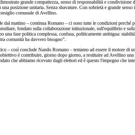
dimostrato grande compattezza, senso di responsabilità e condivisione d
una posizione unitaria. Senza sbavature. Con sobrietà e grande senso 
onsiglio comunale di Avellino.
e dal mattino – continua Romano – ci sono tutte le condizioni perché pos
iliare, fondato sulla collaborazione istituzionale, sull'equilibrio e sulla
 una fase politica complessa, confusa, politicamente ambigua: stabilità, 
nostra comunità ha davvero bisogno”.
co – così conclude Nando Romano – teniamo ad essere il motore di una
 obiettivo è contribuire, giorno dopo giorno, a restituire ad Avellino una s
ndato che abbiamo ricevuto dagli elettori ed è questo l'impegno che inte