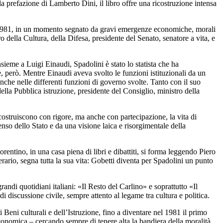
prefazione di Lamberto Dini, il libro offre una ricostruzione intensa
el 1981, in un momento segnato da gravi emergenze economiche, morali
o della Cultura, della Difesa, presidente del Senato, senatore a vita, e
ieme a Luigi Einaudi, Spadolini è stato lo statista che ha
e, però. Mentre Einaudi aveva svolto le funzioni istituzionali da un
nche nelle differenti funzioni di governo svolte. Tanto con il suo
ella Pubblica istruzione, presidente del Consiglio, ministro della
icostruiscono con rigore, ma anche con partecipazione, la vita di
senso dello Stato e da una visione laica e risorgimentale della
entino, in una casa piena di libri e dibattiti, si forma leggendo Piero
terario, segna tutta la sua vita: Gobetti diventa per Spadolini un punto
andi quotidiani italiani: «Il Resto del Carlino» e soprattutto «Il
i discussione civile, sempre attento al legame tra cultura e politica.
 Beni culturali e dell’Istruzione, fino a diventare nel 1981 il primo
economica – cercando sempre di tenere alta la bandiera della moralità