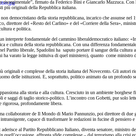
 risorgimentale”, firmato da Federico Bini e Giancarlo Mazzuca. Con la 
i più originali della Repubblica italiana.
io non democristiano della storia repubblicana, incarico che assunse n
ico, direttore del «Resto del Carlino» e del «Corriere della Sera», ministr
ultura e politica.
un interprete fondamentale del cammino liberaldemocratico italiano: «Ins
itica e cultura della storia repubblicana. Con una differenza fondamental
el Partito liberale, Spadolini ha saputo portare il sangue della cultura a
ui ha varato la legge istituiva di quel ministero), quanto come ministro d
 originali e complesse della storia italiana del Novecento. Gli autori r
a, uomo delle istituzioni. E, soprattutto, politico animato da un profondo 
assiona alla storia e alla cultura. Cresciuto in un ambiente borghese fior
i e saggi di taglio storico-politico. L’incontro con Gobetti, pur solo let
e e rigorosa, profondamente libera.
ima collaboratore de Il Mondo di Mario Pannunzio, poi direttore di due gr
intransigente, capace di trasformare le redazioni in fucine di pensiero e d
aderisce al Partito Repubblicano Italiano, diventa senatore, ministro dei
n quell’occasione, affronta sfide complesse – dal terrorismo alla crisi 