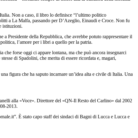
lia. Non a caso, il libro lo definisce “l’ultimo politico
iolitti a La Malfa, passando per D’Azeglio, Einaudi e Croce. Non fu
 istituzioni.
ione a Presidente della Repubblica, che avrebbe potuto rappresentare il
itica, l’amore per i libri a quello per la patria.
alia che forse oggi ci appare lontana, ma che può ancora insegnarci
e stesse di Spadolini, che merita di essere ricordata e, magari,
na figura che ha saputo incarnare un’idea alta e civile di Italia. Una
tanelli alla «Voce». Direttore del «QN-Il Resto del Carlino» dal 2002
2008-2013.
ornale.it”. È stato capo staff dei sindaci di Bagni di Lucca e Lucca e