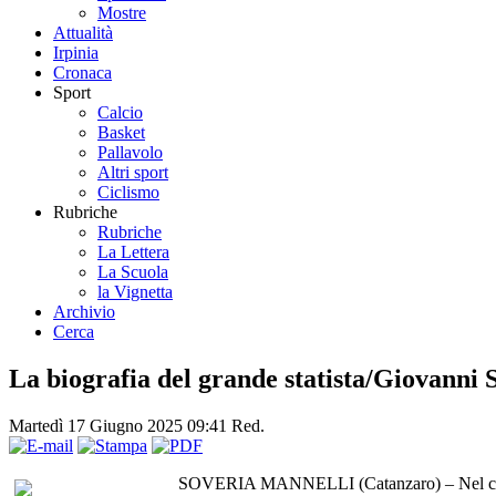
Mostre
Attualità
Irpinia
Cronaca
Sport
Calcio
Basket
Pallavolo
Altri sport
Ciclismo
Rubriche
Rubriche
La Lettera
La Scuola
la Vignetta
Archivio
Cerca
La biografia del grande statista/Giovanni S
Martedì 17 Giugno 2025 09:41
Red.
SOVERIA MANNELLI (Catanzaro) – Nel centenar