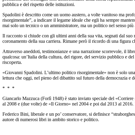
pubblica e del rispetto delle istituzioni.
Spadolini è descritto come un uomo austero, a volte vanitoso ma profond
risorgimentale”, a indicare il legame ideale che egli ha sempre mante
mai solo un tecnico o un amministratore, ma un politico nel senso più al
Il racconto si chiude con gli ultimi anni della sua vita, segnati dal su
coronamento della sua carriera. Rimane però il ricordo di una figura che 
Attraverso aneddoti, testimonianze e una narrazione scorrevole, il libr
qualcosa: un’Italia della cultura, del rigore, del servizio pubblico e del
riscoperta.
«Giovanni Spadolini. L’ultimo politico risorgimentale» non è solo una b
lettura che oggi, nel pieno del dibattito sul futuro della democrazia e d
* * *
Giancarlo Mazzuca (Forlì 1948) è stato inviato speciale del «Corriere 
al 2008 e (due volte) de «Il Giorno» nel 2004 e poi dal 2013 al 2016. 
Federico Bini, liberale e un po’ conservatore, si definisce “straborghes
autore di numerosi libri in ambito storico e politico.