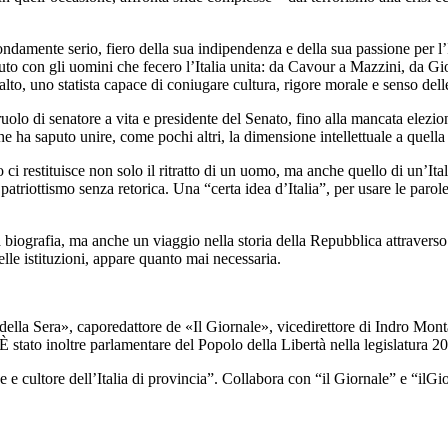
amente serio, fiero della sua indipendenza e della sua passione per l’Ita
nuto con gli uomini che fecero l’Italia unita: da Cavour a Mazzini, da G
to, uno statista capace di coniugare cultura, rigore morale e senso delle
o ruolo di senatore a vita e presidente del Senato, fino alla mancata elez
ha saputo unire, come pochi altri, la dimensione intellettuale a quella pol
o ci restituisce non solo il ritratto di un uomo, ma anche quello di un’It
 patriottismo senza retorica. Una “certa idea d’Italia”, per usare le parol
iografia, ma anche un viaggio nella storia della Repubblica attraverso u
elle istituzioni, appare quanto mai necessaria.
della Sera», caporedattore de «Il Giornale», vicedirettore di Indro Mon
È stato inoltre parlamentare del Popolo della Libertà nella legislatura 
e e cultore dell’Italia di provincia”. Collabora con “il Giornale” e “ilGi