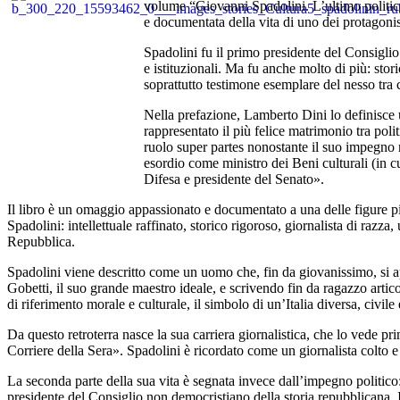
volume “Giovanni Spadolini. L’ultimo politico
e documentata della vita di uno dei protagonist
Spadolini fu il primo presidente del Consigl
e istituzionali. Ma fu anche molto di più: stor
soprattutto testimone esemplare del nesso tra c
Nella prefazione, Lamberto Dini lo definisce 
rappresentato il più felice matrimonio tra pol
ruolo super partes nonostante il suo impegno n
esordio come ministro dei Beni culturali (in c
Difesa e presidente del Senato».
Il libro è un omaggio appassionato e documentato a una delle figure più
Spadolini: intellettuale raffinato, storico rigoroso, giornalista di razz
Repubblica.
Spadolini viene descritto come un uomo che, fin da giovanissimo, si app
Gobetti, il suo grande maestro ideale, e scrivendo fin da ragazzo articol
di riferimento morale e culturale, il simbolo di un’Italia diversa, civil
Da questo retroterra nasce la sua carriera giornalistica, che lo vede pr
Corriere della Sera». Spadolini è ricordato come un giornalista colto e 
La seconda parte della sua vita è segnata invece dall’impegno politico: 
presidente del Consiglio non democristiano della storia repubblicana. I