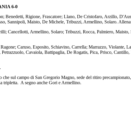
NIA 6-0
; Benedetti, Rigione, Frascatore; Llano, De Cristofaro, Arzillo, D'Ausili
so, Sannipoli, Maisto, De Michele, Tribuzzi, Armellino, Solaro. Allena
illi; Cancellotti, Armellino, Solaro; Tribuzzi, Rocca, Palmiero, Maisto
:
Ragone; Caruso, Esposito, Schiavino, Carrella; Marrazzo, Violante, L
Petrazzuolo, Cavaiola, Battipaglia, De Rogatis, Pica, Prisco, Cantillo, 
.
ul campo di San Gregorio Magno, sede del ritiro precampionato, rifi
na tripletta. A segno anche Gori e Armellino.