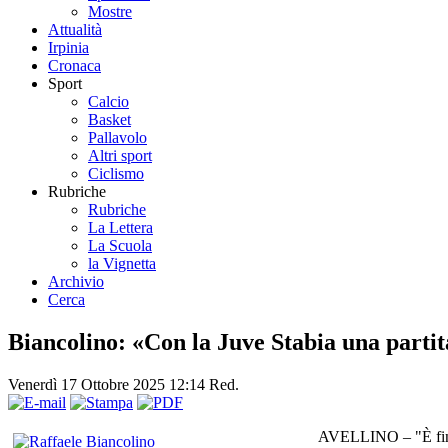
Mostre
Attualità
Irpinia
Cronaca
Sport
Calcio
Basket
Pallavolo
Altri sport
Ciclismo
Rubriche
Rubriche
La Lettera
La Scuola
la Vignetta
Archivio
Cerca
Biancolino: «Con la Juve Stabia una partit
Venerdì 17 Ottobre 2025 12:14
Red.
AVELLINO – "È finita