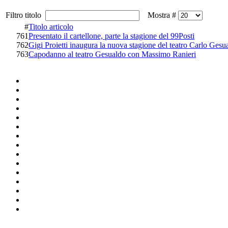
Filtro titolo
Mostra #
#
Titolo articolo
761
Presentato il cartellone, parte la stagione del 99Posti
762
Gigi Proietti inaugura la nuova stagione del teatro Carlo Gesu
763
Capodanno al teatro Gesualdo con Massimo Ranieri