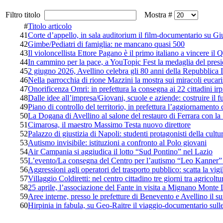
Filtro titolo
Mostra #
#
Titolo articolo
41
Corte d’appello, in sala auditorium il film-documentario su Gi
42
Gimbe/Pediatri di famiglia: ne mancano quasi 500
43
Il violoncellista Ettore Pagano è il primo italiano a vincere il
44
In cammino per la pace, a YouTopic Fest la medaglia del pres
45
2 giugno 2026, Avellino celebra gli 80 anni della Repubblica I
46
Nella parrocchia di rione Mazzini la mostra sui miracoli eucar
47
Onorificenza Omri: in prefettura la consegna ai 22 cittadini irp
48
Dalle idee all’impresa/Giovani, scuole e aziende: costruire il fu
49
Piano di controllo del territorio, in prefettura l’aggiornamento 
50
La Dogana di Avellino al salone del restauro di Ferrara con 
51
Cimarosa, il maestro Massimo Testa nuovo direttore
52
Palazzo di giustizia di Napoli: studenti protagonisti della cultur
53
Autismo invisibile: istituzioni a confronto al Polo giovani
54
Air Campania si aggiudica il lotto “Sud Pontino” nel Lazio
55
L’evento/La consegna del Centro per l’autismo “Leo Kanner” 
56
Aggressioni agli operatori del trasporto pubblico: scatta la vi
57
Villaggio Coldiretti: nel centro cittadino tre giorni tra agricolt
58
25 aprile, l’associazione del Fante in visita a Mignano Mont
59
Aree interne, presso le prefetture di Benevento e Avellino il
60
Hirpinia in fabula, su Geo-Raitre il viaggio-documentario sull