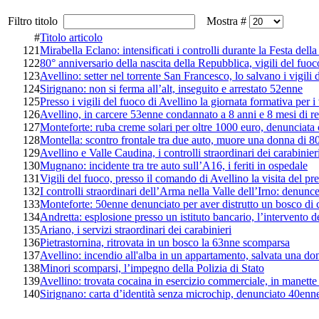
Filtro titolo
Mostra #
#
Titolo articolo
121
Mirabella Eclano: intensificati i controlli durante la Festa del
122
80° anniversario della nascita della Repubblica, vigili del fuo
123
Avellino: setter nel torrente San Francesco, lo salvano i vigili 
124
Sirignano: non si ferma all’alt, inseguito e arrestato 52enne
125
Presso i vigili del fuoco di Avellino la giornata formativa per i
126
Avellino, in carcere 53enne condannato a 8 anni e 8 mesi di r
127
Monteforte: ruba creme solari per oltre 1000 euro, denunciata 
128
Montella: scontro frontale tra due auto, muore una donna di 8
129
Avellino e Valle Caudina, i controlli straordinari dei carabinier
130
Mugnano: incidente tra tre auto sull’A16, i feriti in ospedale
131
Vigili del fuoco, presso il comando di Avellino la visita del p
132
I controlli straordinari dell’Arma nella Valle dell’Irno: denunce
133
Monteforte: 50enne denunciato per aver distrutto un bosco di
134
Andretta: esplosione presso un istituto bancario, l’intervento de
135
Ariano, i servizi straordinari dei carabinieri
136
Pietrastornina, ritrovata in un bosco la 63nne scomparsa
137
Avellino: incendio all'alba in un appartamento, salvata una do
138
Minori scomparsi, l’impegno della Polizia di Stato
139
Avellino: trovata cocaina in esercizio commerciale, in manett
140
Sirignano: carta d’identità senza microchip, denunciato 40enn