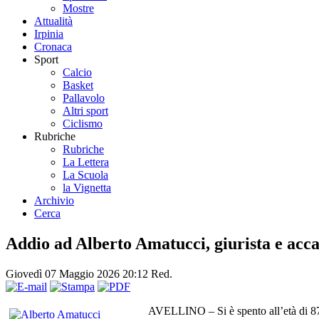
Mostre
Attualità
Irpinia
Cronaca
Sport
Calcio
Basket
Pallavolo
Altri sport
Ciclismo
Rubriche
Rubriche
La Lettera
La Scuola
la Vignetta
Archivio
Cerca
Addio ad Alberto Amatucci, giurista e acc
Giovedì 07 Maggio 2026 20:12
Red.
AVELLINO – Si è spento all’età di 87 