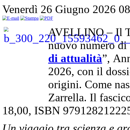
Venerdì 26 Giugno 2026 0
AVELLINO – Il Te
nuovo numero di 
di attualità
”, An
2026, con il dossi
origini. Come nas
Zarrella. Il fasci
18,00, ISBN 9791282122252, 
Un viaggio tra scienza e g