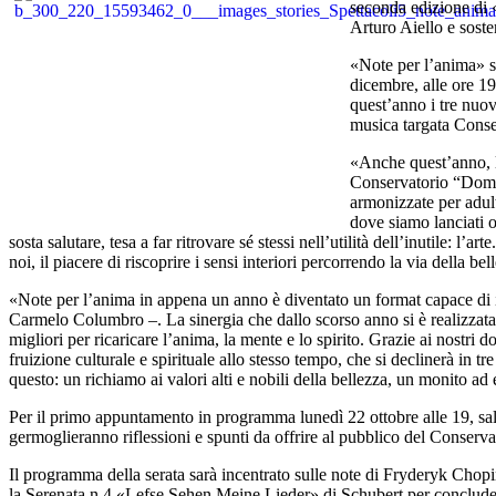
seconda edizione di 
Arturo Aiello e sost
«Note per l’anima» s
dicembre, alle ore 19
quest’anno i tre nuov
musica targata Cons
«Anche quest’anno, l
Conservatorio “Domen
armonizzate per adult
dove siamo lanciati o
sosta salutare, tesa a far ritrovare sé stessi nell’utilità dell’inutile: l’
noi, il piacere di riscoprire i sensi interiori percorrendo la via della
«Note per l’anima in appena un anno è diventato un format capace di int
Carmelo Columbro –. La sinergia che dallo scorso anno si è realizzata t
migliori per ricaricare l’anima, la mente e lo spirito. Grazie ai nostri
fruizione culturale e spirituale allo stesso tempo, che si declinerà in t
questo: un richiamo ai valori alti e nobili della bellezza, un monito ad 
Per il primo appuntamento in programma lunedì 22 ottobre alle 19, sal
germoglieranno riflessioni e spunti da offrire al pubblico del Conserva
Il programma della serata sarà incentrato sulle note di Fryderyk Chopin,
la Serenata n.4 «Lefse Sehen Meine Lieder» di Schubert per concludere