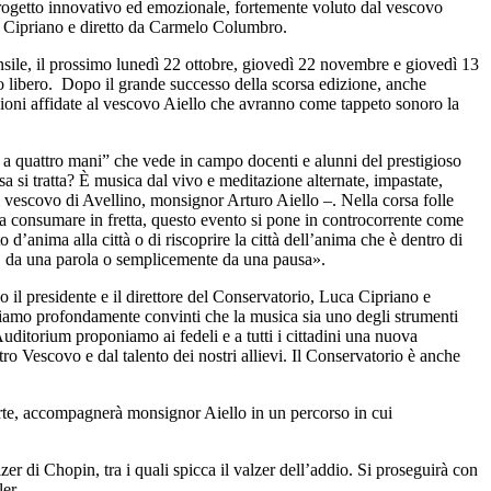
 progetto innovativo ed emozionale, fortemente voluto dal vescovo
a Cipriano e diretto da Carmelo Columbro.
nsile, il prossimo lunedì 22 ottobre, giovedì 22 novembre e giovedì 13
so libero. Dopo il grande successo della scorsa edizione, anche
ssioni affidate al vescovo Aiello che avranno come tappeto sonoro la
 a quattro mani” che vede in campo docenti e alunni del prestigioso
si tratta? È musica dal vivo e meditazione alternate, impastate,
il vescovo di Avellino, monsignor Arturo Aiello –. Nella corsa folle
da consumare in fretta, questo evento si pone in controcorrente come
nto d’anima alla città o di riscoprire la città dell’anima che è dentro di
rso, da una parola o semplicemente da una pausa».
 il presidente e il direttore del Conservatorio, Luca Cipriano e
. Siamo profondamente convinti che la musica sia uno degli strumenti
Auditorium proponiamo ai fedeli e a tutti i cittadini una nuova
tro Vescovo e dal talento dei nostri allievi. Il Conservatorio è anche
orte, accompagnerà monsignor Aiello in un percorso in cui
zer di Chopin, tra i quali spicca il valzer dell’addio. Si proseguirà con
er.