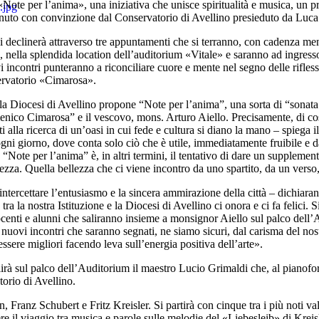
«Note per l’anima», una iniziativa che unisce spiritualità e musica, un
enuto con convinzione dal Conservatorio di Avellino presieduto da Luc
i declinerà attraverso tre appuntamenti che si terranno, con cadenza me
, nella splendida location dell’auditorium «Vitale» e saranno ad ingres
i incontri punteranno a riconciliare cuore e mente nel segno delle rifle
ervatorio «Cimarosa».
a Diocesi di Avellino propone “Note per l’anima”, una sorta di “sonata
ico Cimarosa” e il vescovo, mons. Arturo Aiello. Precisamente, di cosa 
i alla ricerca di un’oasi in cui fede e cultura si diano la mano – spiega 
gni giorno, dove conta solo ciò che è utile, immediatamente fruibile e 
arte. “Note per l’anima” è, in altri termini, il tentativo di dare un suppleme
 bellezza. Quella bellezza che ci viene incontro da uno spartito, da un ve
ercettare l’entusiasmo e la sincera ammirazione della città – dichiarano
ra la nostra Istituzione e la Diocesi di Avellino ci onora e ci fa felici
 docenti e alunni che saliranno insieme a monsignor Aiello sul palco dell’
re nuovi incontri che saranno segnati, ne siamo sicuri, dal carisma del nos
essere migliori facendo leva sull’energia positiva dell’arte».
irà sul palco dell’Auditorium il maestro Lucio Grimaldi che, al pianof
torio di Avellino.
 Franz Schubert e Fritz Kreisler. Si partirà con cinque tra i più noti val
 il viaggio tra musica e parole sulle melodie del «Liebesleib» di Kreisl