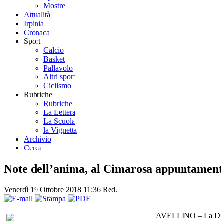
Mostre
Attualità
Irpinia
Cronaca
Sport
Calcio
Basket
Pallavolo
Altri sport
Ciclismo
Rubriche
Rubriche
La Lettera
La Scuola
la Vignetta
Archivio
Cerca
Note dell’anima, al Cimarosa appuntament
Venerdì 19 Ottobre 2018 11:36
Red.
AVELLINO – La Dioces