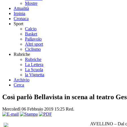
Mostre
Attualità
Irpinia
Cronaca
Sport
Calcio
Basket
Pallavolo
Altri sport
Ciclismo
Rubriche
Rubriche
La Lettera
La Scuola
la Vignetta
Archivio
Cerca
Così parlò Bellavista in scena al teatro Ge
Mercoledì 06 Febbraio 2019 15:25
Red.
AVELLINO – Dal caval