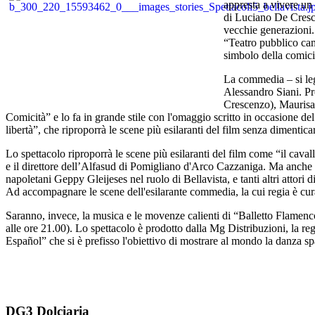
appresta a vivere un 
di Luciano De Cresce
vecchie generazioni.
“Teatro pubblico cam
simbolo della comicit
La commedia – si le
Alessandro Siani. Pro
Crescenzo), Maurisa 
Comicità” e lo fa in grande stile con l'omaggio scritto in occasione de
libertà”, che riproporrà le scene più esilaranti del film senza dimentic
Lo spettacolo riproporrà le scene più esilaranti del film come “il cavall
e il direttore dell’Alfasud di Pomigliano d'Arco Cazzaniga. Ma anche in
napoletani Geppy Gleijeses nel ruolo di Bellavista, e tanti altri attori 
Ad accompagnare le scene dell'esilarante commedia, la cui regia è cura
Saranno, invece, la musica e le movenze calienti di “Balletto Flamenco
alle ore 21.00). Lo spettacolo è prodotto dalla Mg Distribuzioni, la r
Español” che si è prefisso l'obiettivo di mostrare al mondo la danza spag
DG3 Dolciaria