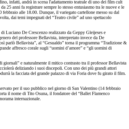
no, infatti, andrà in scena l'adattamento teatrale di uno dei film cult
a 25 anni fa registrare sempre lo stesso entusiasmo tra le nuove e le
 febbraio alle 18.00. Dunque, il variegato cartellone messo su dal
lta, dai temi impegnati del “Teatro civile” ad uno spettacolo
o di Luciano De Crescenzo realizzato da Geppy Gleijeses e
 genero del professore Bellavista, interpretato invece da De
“Così parlò Bellavista”, al “Gesualdo” torna il programma “Tradizione &
 grande affresco corale sugli “uomini d’amore” e “gli uomini di
i giornali” e naturalmente il mitico contrasto tra il professor Bellavista
ciolerà deliziando i suoi discepoli. Con uno dei più grandi attori
durrà la facciata del grande palazzo di via Foria dove fu girato il film.
servato per il suo pubblico nel giorno di San Valentino (14 febbraio
orta il nome di Tito Osuna, il fondatore del “Ballet Flamenco
panorama internazionale.