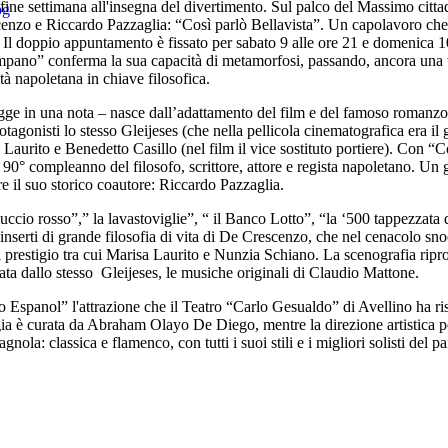
fine settimana all'insegna del divertimento. Sul palco del Massimo cittadi
nzo e Riccardo Pazzaglia: “Così parlò Bellavista”. Un capolavoro che d
 Il doppio appuntamento è fissato per sabato 9 alle ore 21 e domenica 10
pano” conferma la sua capacità di metamorfosi, passando, ancora una vo
à napoletana in chiave filosofica.
gge in una nota – nasce dall’adattamento del film e del famoso romanz
tagonisti lo stesso Gleijeses (che nella pellicola cinematografica era il
Laurito e Benedetto Casillo (nel film il vice sostituto portiere). Con 
l 90° compleanno del filosofo, scrittore, attore e regista napoletano. Un
are il suo storico coautore: Riccardo Pazzaglia.
uccio rosso”,” la lavastoviglie”, “ il Banco Lotto”, “la ‘500 tappezzata d
serti di grande filosofia di vita di De Crescenzo, che nel cenacolo snoc
di prestigio tra cui Marisa Laurito e Nunzia Schiano. La scenografia ripro
ta dallo stesso Gleijeses, le musiche originali di Claudio Mattone.
 Espanol” l'attrazione che il Teatro “Carlo Gesualdo” di Avellino ha ri
egia è curata da Abraham Olayo De Diego, mentre la direzione artistica p
nola: classica e flamenco, con tutti i suoi stili e i migliori solisti del 