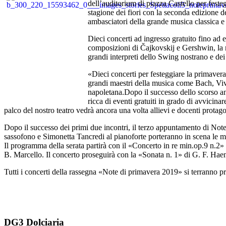
dell’auditorium di piazza Castello per fest
stagione dei fiori con la seconda edizione d
ambasciatori della grande musica classica e 
Dieci concerti ad ingresso gratuito fino ad
composizioni di Čajkovskij e Gershwin, la 
grandi interpreti dello Swing nostrano e dei 
«Dieci concerti per festeggiare la primave
grandi maestri della musica come Bach, Viv
napoletana.Dopo il successo dello scorso a
ricca di eventi gratuiti in grado di avvicina
palco del nostro teatro vedrà ancora una volta allievi e docenti protago
Dopo il successo dei primi due incontri, il terzo appuntamento di Not
sassofono e Simonetta Tancredi al pianoforte porteranno in scena 
Il programma della serata partirà con il «Concerto in re min.op.9 n.2» 
B. Marcello. Il concerto proseguirà con la «Sonata n. 1» di G. F. Haen
Tutti i concerti della rassegna «Note di primavera 2019» si terranno pr
DG3 Dolciaria