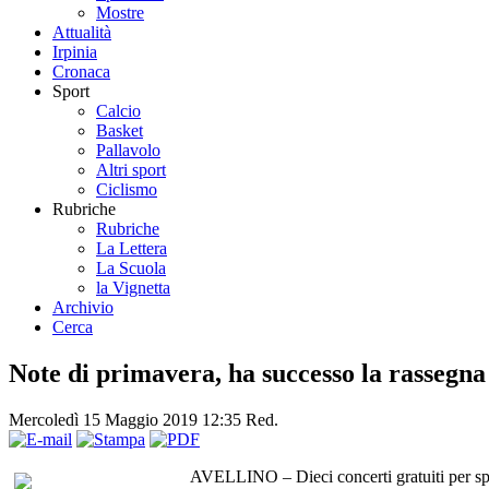
Mostre
Attualità
Irpinia
Cronaca
Sport
Calcio
Basket
Pallavolo
Altri sport
Ciclismo
Rubriche
Rubriche
La Lettera
La Scuola
la Vignetta
Archivio
Cerca
Note di primavera, ha successo la rassegn
Mercoledì 15 Maggio 2019 12:35
Red.
AVELLINO – Dieci concerti gratuiti per spa