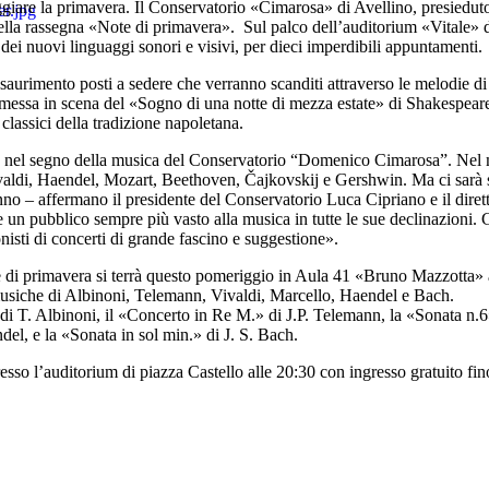
eggiare la primavera. Il Conservatorio «Cimarosa» di Avellino, presiedu
ella rassegna «Note di primavera». Sul palco dell’auditorium «Vitale» do
dei nuovi linguaggi sonori e visivi, per dieci imperdibili appuntamenti.
 esaurimento posti a sedere che verranno scanditi attraverso le melodie
messa in scena del «Sogno di una notte di mezza estate» di Shakespear
classici della tradizione napoletana.
ra nel segno della musica del Conservatorio “Domenico Cimarosa”. Nel m
aldi, Haendel, Mozart, Beethoven, Čajkovskij e Gershwin. Ma ci sarà spa
nno – affermano il presidente del Conservatorio Luca Cipriano e il dire
re un pubblico sempre più vasto alla musica in tutte le sue declinazioni. 
nisti di concerti di grande fascino e suggestione».
e di primavera si terrà questo pomeriggio in Aula 41 «Bruno Mazzotta» a
le musiche di Albinoni, Telemann, Vivaldi, Marcello, Haendel e Bac
di T. Albinoni, il «Concerto in Re M.» di J.P. Telemann, la «Sonata n.6»
del, e la «Sonata in sol min.» di J. S. Bach.
esso l’auditorium di piazza Castello alle 20:30 con ingresso gratuito fin