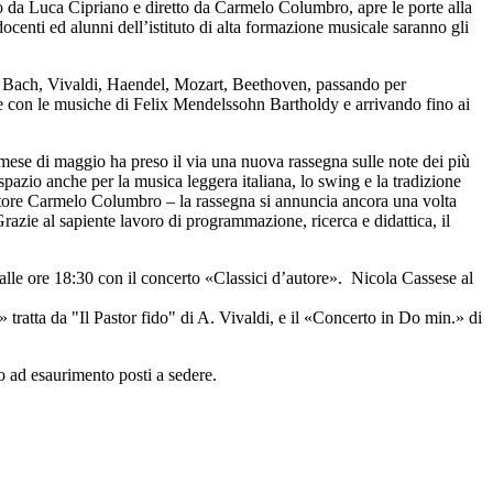
to da Luca Cipriano e diretto da Carmelo Columbro, apre le porte alla
centi ed alunni dell’istituto di alta formazione musicale saranno gli
 di Bach, Vivaldi, Haendel, Mozart, Beethoven, passando per
e con le musiche di Felix Mendelssohn Bartholdy e arrivando fino ai
ese di maggio ha preso il via una nuova rassegna sulle note dei più
zio anche per la musica leggera italiana, lo swing e la tradizione
ttore Carmelo Columbro – la rassegna si annuncia ancora una volta
Grazie al sapiente lavoro di programmazione, ricerca e didattica, il
lle ore 18:30 con il concerto «Classici d’autore». Nicola Cassese al
h.
 tratta da "Il Pastor fido" di A. Vivaldi, e il «Concerto in Do min.» di
o ad esaurimento posti a sedere.