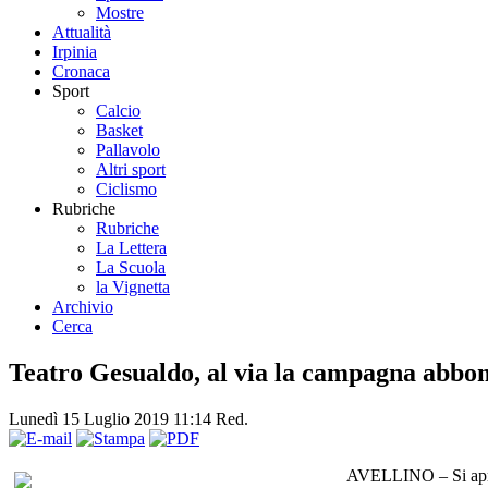
Mostre
Attualità
Irpinia
Cronaca
Sport
Calcio
Basket
Pallavolo
Altri sport
Ciclismo
Rubriche
Rubriche
La Lettera
La Scuola
la Vignetta
Archivio
Cerca
Teatro Gesualdo, al via la campagna abbo
Lunedì 15 Luglio 2019 11:14
Red.
AVELLINO – Si apre 