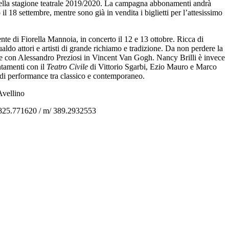
i della stagione teatrale 2019/2020. La campagna abbonamenti andrà
 il 18 settembre, mentre sono già in vendita i biglietti per l’attesissimo
nte di Fiorella Mannoia, in concerto il 12 e 13 ottobre. Ricca di
ldo attori e artisti di grande richiamo e tradizione. Da non perdere la
i e con Alessandro Preziosi in Vincent Van Gogh. Nancy Brilli è invece
ntamenti con il
Teatro Civile
di Vittorio Sgarbi, Ezio Mauro e Marco
 di performance tra classico e contemporaneo.
Avellino
/ 0825.771620 / m/ 389.2932553