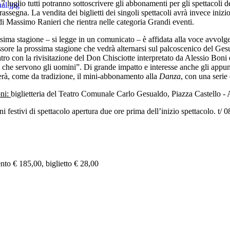
7 luglio tutti potranno sottoscrivere gli abbonamenti per gli spettacol
rassegna. La vendita dei biglietti dei singoli spettacoli avrà invece inizio
di Massimo Ranieri che rientra nelle categoria Grandi eventi.
sima stagione – si legge in un comunicato – è affidata alla voce avvolge
ore la prossima stagione che vedrà alternarsi sul palcoscenico del Gesua
ro con la rivisitazione del Don Chisciotte interpretato da Alessio Bon
A che servono gli uomini”. Di grande impatto e interesse anche gli appu
rà, come da tradizione, il mini-abbonamento alla
Danza
, con una serie
oni:
biglietteria del Teatro Comunale Carlo Gesualdo, Piazza Castello - 
 festivi di spettacolo apertura due ore prima dell’inizio spettacolo. t
o € 185,00, biglietto € 28,00