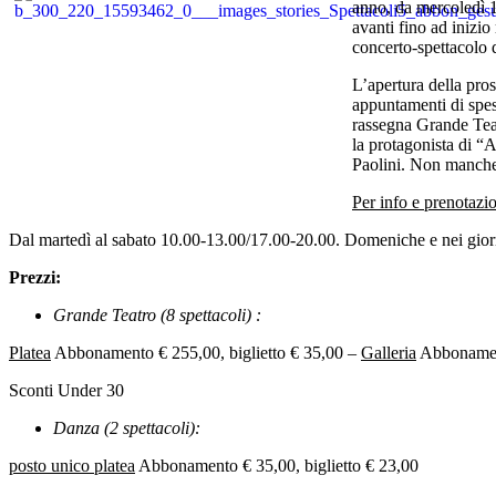
anno, da mercoledì 1
avanti fino ad inizio 
concerto-spettacolo 
L’apertura della pros
appuntamenti di spess
rassegna Grande Teat
la protagonista di “
Paolini. Non manche
Per info e prenotazi
Dal martedì al sabato 10.00-13.00/17.00-20.00. Domeniche e nei giorni
Prezzi:
Grande Teatro (8 spettacoli) :
Platea
Abbonamento € 255,00, biglietto € 35,00 –
Galleria
Abbonament
Sconti Under 30
Danza (2 spettacoli):
posto unico platea
Abbonamento € 35,00, biglietto € 23,00