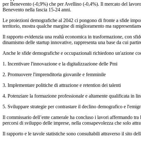
per Benevento (-0,9%) che per Avellino (-0,4%). Il mercato del lavoro 
Benevento nella fascia 15-24 anni.
Le proiezioni demografiche al 2042 ci pongono di fronte a sfide importan
territorio, mostra qualche margine di miglioramento ma rappresentiamo
Il rapporto evidenzia una realtà economica in trasformazione, con sfide s
dinamismo delle startup innovative, rappresenta una base da cui partire
Anche le sfide demografiche e occupazionali richiedono un'azione coordi
1. Incentivare l'innovazione e la digitalizzazione delle Pmi
2. Promuovere l'imprenditoria giovanile e femminile
3. Implementare politiche di attrazione e retention dei talenti
4. Potenziare la formazione professionale e altamente qualificata in li
5. Sviluppare strategie per contrastare il declino demografico e l'emig
Il commissario dell’ente camerale ha concluso i lavori affermando tra 
percorsi di sviluppo delle imprese, nella consapevolezza che solo attr
Il rapporto e le tavole statistiche sono consultabili attraverso il sito