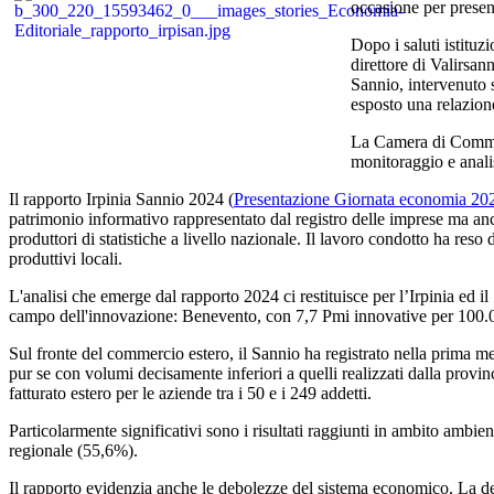
occasione per presen
Dopo i saluti istitu
direttore di Valirsa
Sannio, intervenuto s
esposto una relazione
La Camera di Commerc
monitoraggio e anali
Il rapporto Irpinia Sannio 2024 (
Presentazione Giornata economia 20
patrimonio informativo rappresentato dal registro delle imprese ma anche 
produttori di statistiche a livello nazionale. Il lavoro condotto ha reso
produttivi locali.
L'analisi che emerge dal rapporto 2024 ci restituisce per l’Irpinia ed i
campo dell'innovazione: Benevento, con 7,7 Pmi innovative per 100.000
Sul fronte del commercio estero, il Sannio ha registrato nella prima 
pur se con volumi decisamente inferiori a quelli realizzati dalla provi
fatturato estero per le aziende tra i 50 e i 249 addetti.
Particolarmente significativi sono i risultati raggiunti in ambito amb
regionale (55,6%).
Il rapporto evidenzia anche le debolezze del sistema economico. La 