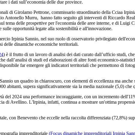
tare i dati sull’economia delle due province.
zionali di Girolamo Pettrone, commissario straordinario della Cciaa Irpi
nnio Antonello Murru, hanno fatto seguito gli interventi di Riccardo Real
ul tema delle prospettive per l'economia delle aree interne, e di Luigi 
 sulle opportunità legate alla sostenibilità e all'innovazione.
io Irpinia Sannio, nel suo ruolo di osservatorio privilegiato dell'econ
si delle dinamiche economiche territoriali.
24
) è il frutto di un lavoro di analisi dei dati curato dall’ufficio studi, 
dall’analisi di studi ed elaborazioni di altre fonti economico-statistiche
 disponibile far emergere gli indicatori territoriali che permettono di fo
l Sannio un quadro in chiaroscuro, con elementi di eccellenza ma anche sfid
 abitanti, supera significativamente sia la media nazionale (5,0) che q
metà del 2024 una performance incoraggiante, con un incremento dell'11%
ncia di Avellino. L'Irpinia, infatti, continua a mostrare un'ottima prope
ientale, con Benevento che eccelle nella raccolta differenziata (72,8%) 
demografia imprenditoriale
(Focus dinamiche imprenditoriali Irpinia San