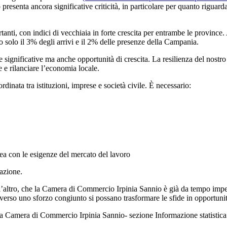
presenta ancora significative criticità, in particolare per quanto rigua
ti, con indici di vecchiaia in forte crescita per entrambe le province. A
 solo il 3% degli arrivi e il 2% delle presenze della Campania.
ignificative ma anche opportunità di crescita. La resilienza del nostro te
 e rilanciare l’economia locale.
nata tra istituzioni, imprese e società civile. È necessario:
nea con le esigenze del mercato del lavoro
razione.
l’altro, che la Camera di Commercio Irpinia Sannio è già da tempo impeg
averso uno sforzo congiunto si possano trasformare le sfide in opportunit
 della Camera di Commercio Irpinia Sannio- sezione Informazione statistica 