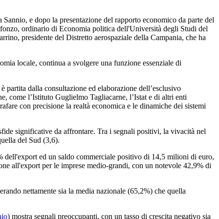
nia Sannio, e dopo la presentazione del rapporto economico da parte del
fonzo, ordinario di Economia politica dell'Università degli Studi del
Carrino, presidente del Distretto aerospaziale della Campania, che ha
omia locale, continua a svolgere una funzione essenziale di
che è partita dalla consultazione ed elaborazione dell’esclusivo
, come l’Istituto Guglielmo Tagliacarne, l’Istat e di altri enti
tografare con precisione la realtà economica e le dinamiche dei sistemi
e significative da affrontare. Tra i segnali positivi, la vivacità nel
uella del Sud (3,6).
 dell'export ed un saldo commerciale positivo di 14,5 milioni di euro,
nsione all'export per le imprese medio-grandi, con un notevole 42,9% di
superando nettamente sia la media nazionale (65,2%) che quella
nio
) mostra segnali preoccupanti, con un tasso di crescita negativo sia