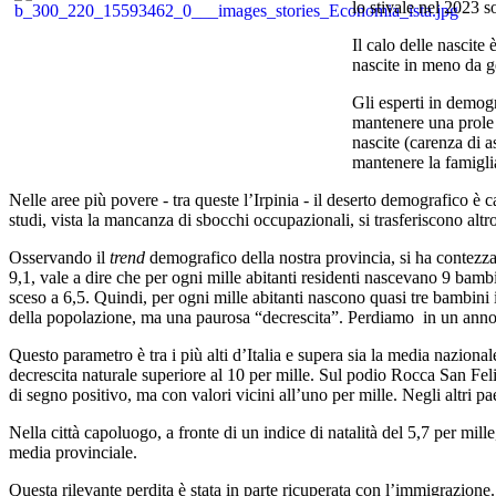
lo stivale nel 2023 
Il calo delle nascite
nascite in meno da g
Gli esperti in demogr
mantenere una prole n
nascite (carenza di a
mantenere la famiglia
Nelle aree più povere - tra queste l’Irpinia - il deserto demografico è c
studi, vista la mancanza di sbocchi occupazionali, si trasferiscono altro
Osservando il
trend
demografico della nostra provincia, si ha contezza 
9,1, vale a dire che per ogni mille abitanti residenti nascevano 9 bambi
sceso a 6,5. Quindi, per ogni mille abitanti nascono quasi tre bambini i
della popolazione, ma una paurosa “decrescita”. Perdiamo in un anno 
Questo parametro è tra i più alti d’Italia e supera sia la media nazion
decrescita naturale superiore al 10 per mille. Sul podio Rocca San Fe
di segno positivo, ma con valori vicini all’uno per mille. Negli altri pa
Nella città capoluogo, a fronte di un indice di natalità del 5,7 per mille
media provinciale.
Questa rilevante perdita è stata in parte ricuperata con l’immigrazione.