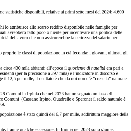
me statistiche disponibili, relative ai primi sette mesi del 2024: 4.600
 lo attribuisce allo scarso reddito disponibile nelle famiglie per
ali avrebbero fatto poco o niente per incentivare una politica delle
carietà del lavoro che non assicurerebbe la certezza del salario per
 proprio le classi di popolazione in età feconda; i giovani, ultimati gli
 circa 430 mila abitanti; all’epoca il
quoziente di natalità
era pari a
sidenti (per la precisione a 397 mila) e l’indicatore in discorso è
il 12,5 per mille, il risultato è che da noi non c’è “crescita” naturale
ben 28 Comuni in Irpinia che nel 2023 hanno segnato un tasso di
 tre Comuni (Cassano Irpino, Quadrelle e Sperone) il saldo naturale è
9,9.
la popolazione è stato quindi del 6,7 per mille, addirittura maggiore della
ante, tranne qualche eccezione. In Irpinia nel 2023 sono giunte,