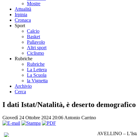
Mostre
Attualità
Irpinia
Cronaca
Sport
Calcio
Basket
Pallavolo
Altri sport
Ciclismo
Rubriche
Rubriche
La Lettera
La Scuola
la Vignetta
Archivio
Cerca
I dati Istat/Natalità, è deserto demografic
Giovedì 24 Ottobre 2024 20:06
Antonio Carrino
AVELLINO – L’Istat h