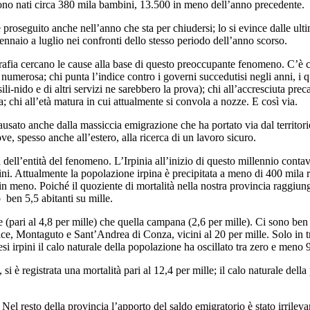
sono nati circa 380 mila bambini, 13.500 in meno dell’anno precedente.
 è proseguito anche nell’anno che sta per chiudersi; lo si evince dalle ulti
ennaio a luglio nei confronti dello stesso periodo dell’anno scorso.
afia cercano le cause alla base di questo preoccupante fenomeno. C’è chi
umerosa; chi punta l’indice contro i governi succedutisi negli anni, i qu
sili-nido e di altri servizi ne sarebbero la prova); chi all’accresciuta pre
; chi all’età matura in cui attualmente si convola a nozze. E così via.
ausato anche dalla massiccia emigrazione che ha portato via dal territorio
ve, spesso anche all’estero, alla ricerca di un lavoro sicuro.
dell’entità del fenomeno. L’Irpinia all’inizio di questo millennio contava
ni. Attualmente la popolazione irpina è precipitata a meno di 400 mila re
n meno. Poiché il quoziente di mortalità nella nostra provincia raggiunge 
ben 5,5 abitanti su mille.
ale (pari al 4,8 per mille) che quella campana (2,6 per mille). Ci sono 
lice, Montaguto e Sant’Andrea di Conza, vicini al 20 per mille. Solo in
esi irpini il calo naturale della popolazione ha oscillato tra zero e meno 
, si è registrata una mortalità pari al 12,4 per mille; il calo naturale del
 Nel resto della provincia l’apporto del saldo emigratorio è stato irrilev