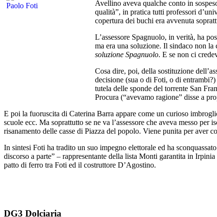
Avellino aveva qualche conto in sospeso 
qualità”, in pratica tutti professori d’u
copertura dei buchi era avvenuta sopratt
L’assessore Spagnuolo, in verità, ha pos
ma era una soluzione. Il sindaco non la 
soluzione Spagnuolo
. E se non ci crede
Cosa dire, poi, della sostituzione dell’
decisione (sua o di Foti, o di entrambi?) d
tutela delle sponde del torrente San Fran
Procura (“avevamo ragione” disse a propos
E poi la fuoruscita di Caterina Barra appare come un curioso imbroglio.
scuole ecc. Ma soprattutto se ne va l’assessore che aveva messo per iscr
risanamento delle casse di Piazza del popolo. Viene punita per aver 
In sintesi Foti ha tradito un suo impegno elettorale ed ha sconquassa
discorso a parte” – rappresentante della lista Monti garantita in Irpin
patto di ferro tra Foti ed il costruttore D’Agostino.
DG3 Dolciaria