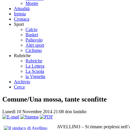
Mostre
Attualità
Irpinia
Cronaca
Sport
Calcio
Basket
Pallavolo
Altri sport
Ciclismo
Rubriche
Rubriche
La Lettera
La Scuola
la Vignetta
Archivio
Cerca
Comune/Una mossa, tante sconfitte
Lunedì 10 Novembre 2014 21:08
don fastidio
AVELLINO – Si rimane perplessi nell’appr