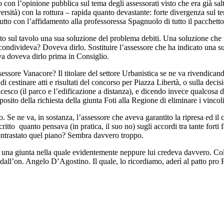
con l’opinione pubblica sul tema degli assessorati visto che era già salt
niversità) con la rottura – rapida quanto devastante: forte divergenza su
utto con l’affidamento alla professoressa Spagnuolo di tutto il pacchetto
to sul tavolo una sua soluzione del problema debiti. Una soluzione che n
condivideva? Doveva dirlo. Sostituire l’assessore che ha indicato una s
va doveva dirlo prima in Consiglio.
assessore Vanacore? Il titolare del settore Urbanistica se ne va rivendic
i cestinare atti e risultati del concorso per Piazza Libertà, o sulla decisi
cesco (il parco e l’edificazione a distanza), e dicendo invece qualcosa d
ito della richiesta della giunta Foti alla Regione di eliminare i vincoli 
 Se ne va, in sostanza, l’assessore che aveva garantito la ripresa ed il 
itto quanto pensava (in pratica, il suo no) sugli accordi tra tante forti
contrastato quel piano? Sembra davvero troppo.
to una giunta nella quale evidentemente neppure lui credeva davvero. Col
ia dall’on. Angelo D’Agostino. Il quale, lo ricordiamo, aderì al patto pr