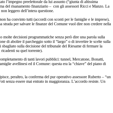
ato l’impegno preelettorale da lui assunto (“giunta di altissima
l tema del risanamento finanziario – con gli assessori Ricci e Manzo. La
 non leggero dell’intera questione.
on ha convinto tutti (accordi con sconti per le famiglie e le imprese),
ua strada per salvare le finanze del Comune vuol dire non credere nella
ando molte decisioni programmatiche senza però dire una parola sulla
one di abolire il parcheggio sotto il “largo” o di invertire le scelte sulla
i sbagliato sulla decisione del tribunale del Riesame di fermare la
ricadenti su quel torrente).
completamento di tanti lavori pubblici: tunnel, Mercatone, Bonatti,
 famiglie avellinesi ed il Comune: questa era la “chiave” del piano di
pisce, peraltro, la conferma del pur operativo assessore Ruberto – “un
o Foti senza essere mai entrato in maggioranza. L’accordo resiste. Un