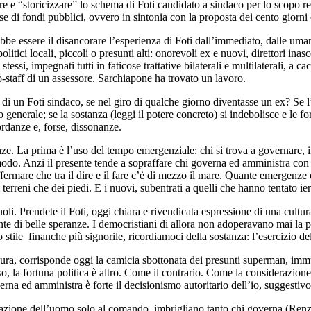
 e “storicizzare” lo schema di Foti candidato a sindaco per lo scopo reco
ese di fondi pubblici, ovvero in sintonia con la proposta dei cento giorni
ebbe essere il disancorare l’esperienza di Foti dall’immediato, dalle uma
olitici locali, piccoli o presunti alti: onorevoli ex e nuovi, direttori inasc
stessi, impegnati tutti in faticose trattative bilaterali e multilaterali, a cac
o-staff di un assessore. Sarchiapone ha trovato un lavoro.
di un Foti sindaco, se nel giro di qualche giorno diventasse un ex? Se l’a
to generale; se la sostanza (leggi il potere concreto) si indebolisce e 
ordanze e, forse, dissonanze.
ze. La prima è l’uso del tempo emergenziale: chi si trova a governare,
odo. Anzi il presente tende a sopraffare chi governa ed amministra con 
 affermare che tra il dire e il fare c’è di mezzo il mare. Quante emergenze 
terreni che dei piedi. E i nuovi, subentrati a quelli che hanno tentato ier
li. Prendete il Foti, oggi chiara e rivendicata espressione di una cultur
nte di belle speranze. I democristiani di allora non adoperavano mai la p
 stile finanche più signorile, ricordiamoci della sostanza: l’esercizio de
ra, corrisponde oggi la camicia sbottonata dei presunti superman, immuni
so, la fortuna politica è altro. Come il contrario. Come la considerazion
erna ed amministra è forte il decisionismo autoritario dell’io, suggestivo
azione dell’uomo solo al comando, imbrigliano tanto chi governa (Renzi)