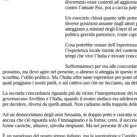
dovremmo esser costretti ad aggiornare
contro l’attuale Puc, poi a caccia pal
Un esercizio chissà quanto utile potr
diverse posizioni assunte dagli attori p
atteggiano a ministri degli Esteri di se 
politica gravida partorisce, come cap
Cosa potrebbe restare dell’esperienza 
l’esperienza locale risente del contes
tempi che vive l’Italia e trovare conc
Soffermiamoci per ora alle concordan
prossimo, ma deve agire nel presente, o almeno si atteggia in questo m
sconfitta, l’oblio politico. Ma l’Italia offre tante esperienze per poter
quali poggiano i nostri piedi, o sul cattivo uso che ne facciamo, sia dei 
La seconda concordanza riguarda più da vicino l’interpretazione dei ruo
governavano Avellino e l’Italia, quando il nostro sindaco era adolesce
per decidere, diversi da quelli attuali. Non cadiamo nella trappola dello
Ad un democristiano degli anni Sessanta, in doppio petto e cravatta scu
ancora che ciò riguarda solo l’immaginario e la forma; certo, il succes
forme carsiche, allusive, talvolta rimpiante. Ma nel presente di chi gov
È un paradosso del nostro tempo italiano, ma la suggestione e l’applic