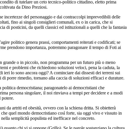
ndito di tutelare un ceto tecnico-politico cittadino, eletto prima
 coltivata da Dino Preziosi.
ne incertezze del personaggio e dai contraccolpi imprevedibili delle
oltati, fino ai singoli consiglieri comunali, ex o in carica, che si
cia di posticini, da quelli classici ed istituzionali a quelli che la fantasia
gire politico genera prassi, comportamenti reiterati e codificati; se
le forme prendono importanza, potremmo paragonare il tempo di Foti ai
 in grande o in piccolo, non programma per un futuro più o meno
temi e problemi che richiedono soluzioni veloci, pena la caduta, la
di ieri lo sono ancora oggi? A cominciare dai dissesti dei terreni sui
i di porre rimedio, tornano alla caccia di soluzioni efficaci e durature.
a politica democristiana; paragonatelo ai democristiani che
rima persona singolare, il noi rinviava a tempi per decidere e a modi
l potere.
 da artriti ed obesità, ovvero con la schiena dritta. Si obietterà
e che quel mondo democristiano così forte, sia oggi vivo e vissuto in
 nella semplicità populista ed inefficace nel concreto.
 quanto chi vi si oppone (Grillo). Se le parole sostanziano la cultura