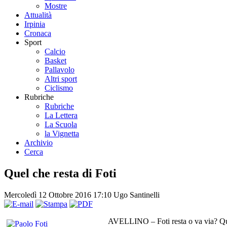
Mostre
Attualità
Irpinia
Cronaca
Sport
Calcio
Basket
Pallavolo
Altri sport
Ciclismo
Rubriche
Rubriche
La Lettera
La Scuola
la Vignetta
Archivio
Cerca
Quel che resta di Foti
Mercoledì 12 Ottobre 2016 17:10
Ugo Santinelli
AVELLINO – Foti resta o va via? Ques