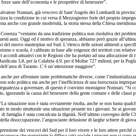
la forze sane dell’economia e le prospettive di benessere”.
alvatore Nunnari, già vescovo di Sant’Angelo dei Lombardi in provincia
izza la condizione in cui versa il Mezzogiorno forte del proprio impegn
 ma anche con grande modernità, la storia stessa della Chiesa meridional
Cosenza “veniamo da una tradizione politica non risolutiva dei problemi
questi anni. Oggi ed è motivo di speranza, abbiamo però grazie all’ultima
ativi del nuovo masterplan sul Sud. L’elenco delle azioni attinenti a specif
rismo e scuola, è calibrato in base alle esigenze dei territori con relat
 accordi attuativi con le Regioni che ha portato ad una allocazione di ri
silicata 3,8, per la Calabria 4,9, per il Molise 727 milioni; per la Pugli
po dell’area di Taranto. C’è un’attenzione maggiore”.
o, anche per affrontare tante problematiche diverse, come l’industrializ
on solo politica ma anche per l’inefficienza di una burocrazia impreparata
nadeguatezza a governare, di questo è convinto monsignor Nunnari. “Si c
ito, ignorando la causa del benessere della gente comune e delle classi 
“La situazione non è stata ovviamente risolta, anche se non basta qualch
in modo strutturale una situazione pesante tra i giovani. Se ai giovani 
dri di famiglia è stata conculcata la dignità. Nell’ultimo convegno delle
della disoccupazione, l’angosciante delusione di larghe schiere di giovan
nsione dei vescovi del Sud per il loro vivere e le loro attese perché con
riconosce che nonostante la diffusa crisi sociale i giovani non si sono ar