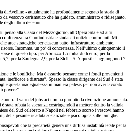
 di Avellino - attualmente ha profondamente segnato la storia di
o da vescovo carismatico che ha guidato, amministrato e ridisegnato,
e degli ultimi decenni.
: penso alla Cassa del Mezzogiorno, all’Opera Sila e ad altri
 conferenza tra Confindustria e sindacati notizie confortanti. Mi
iche aree strategiche per ciascun patto, infrastrutture, ambiente,
ive risorse. Insomma, un po’ di concretezza. Nell’ultimo quinquennio il
sorse di questo tipo: per Abruzzo 1,5 miliardi di euro, per la
a 5,7; per la Sardegna 2,9, per la Sicilia 5. A questi si aggiungono i 7
zazione e le bonifiche. Ma è assurdo pensare come i fondi provenienti
, inefficace e distratta”. Spesso la classe dirigente del Sud è stata
oglie questa inadeguatezza in maniera palese, per non aver lavorato
più povere”.
e anno. Il varo del jobs act non ha prodotto la rivoluzione annunciata.
è stata rubata la speranza costringendoli a mettere dentro la valigia
 Chiese del Sud celebrato a Napoli nel febbraio scorso i vescovi hanno
i, della pesante ricaduta sostanziale e psicologica sulle famiglie.
sapevoli che la precarietà genera una diffusa instabilità letale per la
resi e che essa resta al loro fianco con concreta, vigile, paterna