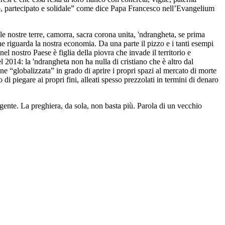
tivo, partecipato e solidale” come dice Papa Francesco nell’Evangelium
e nostre terre, camorra, sacra corona unita, 'ndrangheta, se prima
he riguarda la nostra economia. Da una parte il pizzo e i tanti esempi
el nostro Paese è figlia della piovra che invade il territorio e
 2014: la 'ndrangheta non ha nulla di cristiano che è altro dal
e “globalizzata” in grado di aprire i propri spazi al mercato di morte
di piegare ai propri fini, alleati spesso prezzolati in termini di denaro
ente. La preghiera, da sola, non basta più. Parola di un vecchio