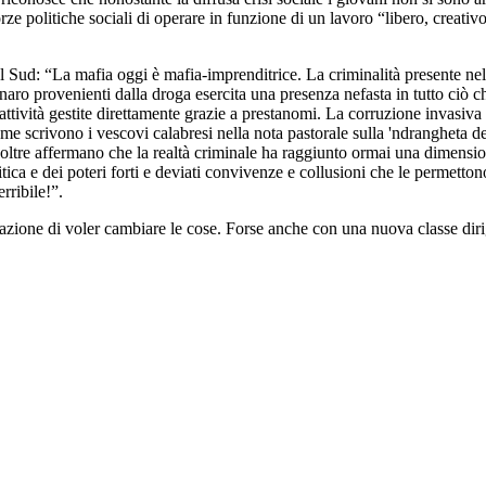
orze politiche sociali di operare in funzione di un lavoro “libero, crea
 Sud: “La mafia oggi è mafia-imprenditrice. La criminalità presente nell
enaro provenienti dalla droga esercita una presenza nefasta in tutto ciò c
 attività gestite direttamente grazie a prestanomi. La corruzione invasiva n
me scrivono i vescovi calabresi nella nota pastorale sulla 'ndrangheta del
oltre affermano che la realtà criminale ha raggiunto ormai una dimension
tica e dei poteri forti e deviati convivenze e collusioni che le permettono 
erribile!”.
ione di voler cambiare le cose. Forse anche con una nuova classe dirig