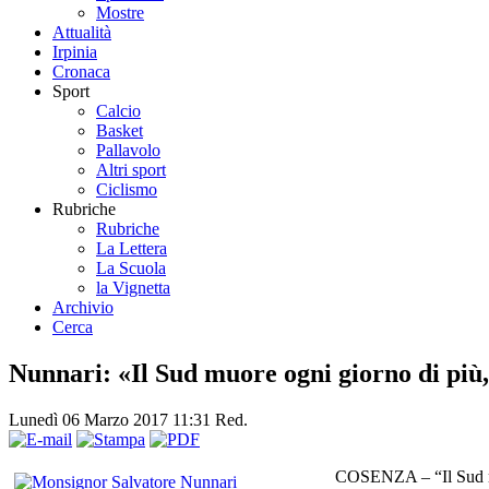
Mostre
Attualità
Irpinia
Cronaca
Sport
Calcio
Basket
Pallavolo
Altri sport
Ciclismo
Rubriche
Rubriche
La Lettera
La Scuola
la Vignetta
Archivio
Cerca
Nunnari: «Il Sud muore ogni giorno di più,
Lunedì 06 Marzo 2017 11:31
Red.
COSENZA – “Il Sud muor