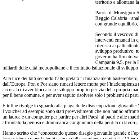
territorio e allontana 
Parola di Monsignor S
Reggio Calabria - anal
con grande equilibrio,
Secondo il vescovo di 
interventi emanati in 
riferisco ai patti attu
sviluppo produttivo, tu
governo ha firmato vari
Campania 9,5, per la Ba
miliardi delle città metropolitane e il contratto istituzionale di svilup
Alla luce dei fatti secondo l’alto prelato “i finanziamenti basterebber
dall’Europa, Pon e Por siano rimasti lettere morta per l’inadempienza n
accusata di aver bloccato lo sviluppo proprio per via della propria i
per il bene comune, e per aver saputo risolvere solo i problemi di part
E infine rivolge lo sguardo alla piaga delle disoccupazione giovanile: 
I voucher ad esempio sono stati provvedimenti che non hanno affrontato 
un laurea e un computer per partire per altri Paesi, ai padri e alle ma
affrontato la penosa e drammatica congiuntura della perdita di lavoro, 
Hanno scritto che “conoscendo questo disagio giovanile grande è l’appre
loro esistenza e per la tenuta stessa della convivenza civile. La Chiesa 