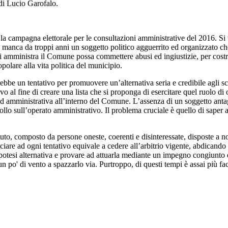
i Lucio Garofalo.
 la campagna elettorale per le consultazioni amministrative del 2016. Si 
 manca da troppi anni un soggetto politico agguerrito ed organizzato che
hi amministra il Comune possa commettere abusi ed ingiustizie, per costri
polare alla vita politica del municipio.
ebbe un tentativo per promuovere un’alternativa seria e credibile agli s
vo al fine di creare una lista che si proponga di esercitare quel ruolo d
 amministrativa all’interno del Comune. L’assenza di un soggetto antagon
ollo sull’operato amministrativo. Il problema cruciale è quello di saper 
uto, composto da persone oneste, coerenti e disinteressate, disposte a non
nunciare ad ogni tentativo equivale a cedere all’arbitrio vigente, abdica
'ipotesi alternativa e provare ad attuarla mediante un impegno congiunto
un po' di vento a spazzarlo via. Purtroppo, di questi tempi è assai più fac