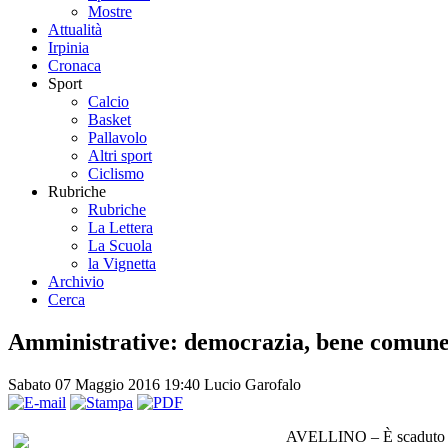
Mostre
Attualità
Irpinia
Cronaca
Sport
Calcio
Basket
Pallavolo
Altri sport
Ciclismo
Rubriche
Rubriche
La Lettera
La Scuola
la Vignetta
Archivio
Cerca
Amministrative: democrazia, bene comune e
Sabato 07 Maggio 2016 19:40
Lucio Garofalo
AVELLINO – È scaduto alle