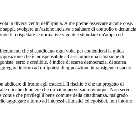
vota in diversi centri dell'Irpinia. A me preme osservare alcune cose.
 sappia svolgere un’azione incisiva e salutare di controllo e denuncia
ngerli a rispettare le normative vigenti e stimolare un'ampia ed
chieramenti che si candidano ogni volta per contendersi la guida
i opposizione che è indispensabile ad assicurare una situazione di
ista, serio e credibile, è indice di scarsa democrazia, di scarsa
aggregare intorno ad un’ipotesi di opposizione intransigente rispetto
 abdicare di fronte agli ostacoli. Il rischio è che un progetto di
ndo alle cricche di potere che ormai imperversano ovunque. Non serve
 e corale che privilegi il bene comune della cittadinanza, malgrado
ile aggregare attorno ad interessi affaristici ed egoistici, non intorno