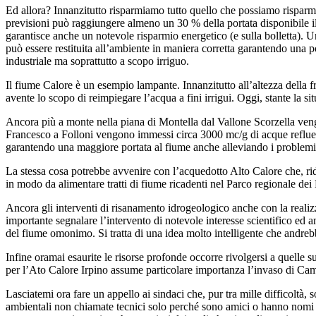
Ed allora? Innanzitutto risparmiamo tutto quello che possiamo risparmia
previsioni può raggiungere almeno un 30 % della portata disponibile il
garantisce anche un notevole risparmio energetico (e sulla bolletta). Un
può essere restituita all’ambiente in maniera corretta garantendo una 
industriale ma soprattutto a scopo irriguo.
Il fiume Calore è un esempio lampante. Innanzitutto all’altezza della fr
avente lo scopo di reimpiegare l’acqua a fini irrigui. Oggi, stante la si
Ancora più a monte nella piana di Montella dal Vallone Scorzella vengo
Francesco a Folloni vengono immessi circa 3000 mc/g di acque reflue. 
garantendo una maggiore portata al fiume anche alleviando i problemi
La stessa cosa potrebbe avvenire con l’acquedotto Alto Calore che, ridu
in modo da alimentare tratti di fiume ricadenti nel Parco regionale de
Ancora gli interventi di risanamento idrogeologico anche con la realizz
importante segnalare l’intervento di notevole interesse scientifico ed 
del fiume omonimo. Si tratta di una idea molto intelligente che andrebbe
Infine oramai esaurite le risorse profonde occorre rivolgersi a quelle su
per l’Ato Calore Irpino assume particolare importanza l’invaso di Cam
Lasciatemi ora fare un appello ai sindaci che, pur tra mille difficoltà,
ambientali non chiamate tecnici solo perché sono amici o hanno nomi reb