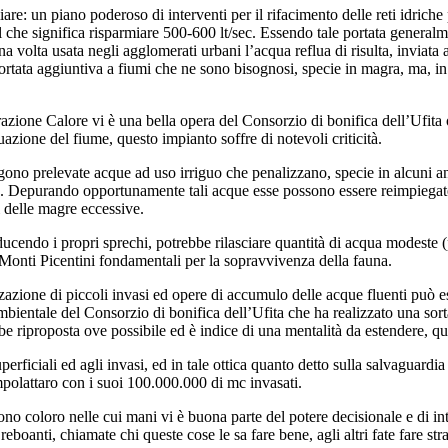
re: un piano poderoso di interventi per il rifacimento delle reti idriche
 che significa risparmiare 500-600 lt/sec. Essendo tale portata generalm
a volta usata negli agglomerati urbani l’acqua reflua di risulta, inviata
portata aggiuntiva a fiumi che ne sono bisognosi, specie in magra, ma, i
azione Calore vi è una bella opera del Consorzio di bonifica dell’Ufita ov
tuazione del fiume, questo impianto soffre di notevoli criticità.
no prelevate acque ad uso irriguo che penalizzano, specie in alcuni ann
Depurando opportunamente tali acque esse possono essere reimpiegate a 
 delle magre eccessive.
cendo i propri sprechi, potrebbe rilasciare quantità di acqua modeste (p
i Monti Picentini fondamentali per la sopravvivenza della fauna.
azione di piccoli invasi ed opere di accumulo delle acque fluenti può esse
ambientale del Consorzio di bonifica dell’Ufita che ha realizzato una sor
 riproposta ove possibile ed è indice di una mentalità da estendere, quel
perficiali ed agli invasi, ed in tale ottica quanto detto sulla salvaguardi
polattaro con i suoi 100.000.000 di mc invasati.
 sono coloro nelle cui mani vi è buona parte del potere decisionale e di i
oanti, chiamate chi queste cose le sa fare bene, agli altri fate fare stra