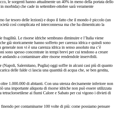
cco, le sorgenti hanno attualmente un 40% in meno della portata dello
in morbida) che cade in settembre-ottobre sarà veramente
 far tesoro delle lezioni) e dopo il fatto che il mondo è piccolo (un
società così complicata ed interconnessa ma che ha dimenticato la
fragilità. Le risorse idriche sembrano diminuire e l’Italia viene
 che già storicamente hanno sofferto per carenza idrica e quindi sono
 in generale non vi è una carenza idrica in senso assoluto ma c’è
ioni sono spesso concentrate in tempi brevi per cui tendono a creare
e andando a contaminare altre risorse rendendole inservibili.
 (Napoli, Salernitano, Puglia) oggi soffre in alcuni casi più di quanto
rica delle falde ci lascia una quantità di acqua che, se ben gestita,
 oltre 1.000.000 di abitanti. Con una utenza decisamente inferiore non
ò una importante aliquota di risorse idriche non può essere utilizzata
a tetracloroetilene ai fiumi Calore e Sabato per cui vigono i divieti di
ati finendo per contaminarne 100 volte di più: come possiamo pensare