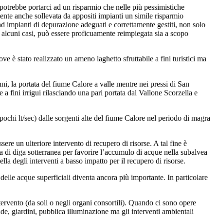
 potrebbe portarci ad un risparmio che nelle più pessimistiche
ente anche sollevata da appositi impianti un simile risparmio
 ad impianti di depurazione adeguati e correttamente gestiti, non solo
n alcuni casi, può essere proficuamente reimpiegata sia a scopo
e è stato realizzato un ameno laghetto sfruttabile a fini turistici ma
i, la portata del fiume Calore a valle mentre nei pressi di San
fini irrigui rilasciando una pari portata dal Vallone Scorzella e
ochi lt/sec) dalle sorgenti alte del fiume Calore nel periodo di magra
re un ulteriore intervento di recupero di risorse. A tal fine è
ta di diga sotterranea per favorire l’accumulo di acque nella subalvea
la degli interventi a basso impatto per il recupero di risorse.
a delle acque superficiali diventa ancora più importante. In particolare
ntervento (da soli o negli organi consortili). Quando ci sono opere
de, giardini, pubblica illuminazione ma gli interventi ambientali