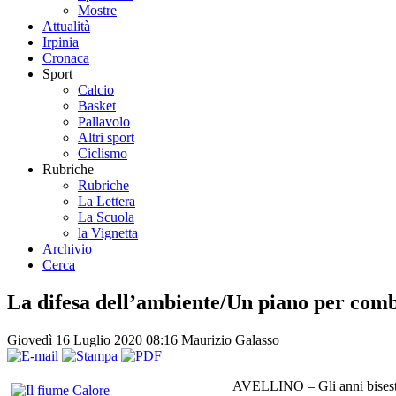
Mostre
Attualità
Irpinia
Cronaca
Sport
Calcio
Basket
Pallavolo
Altri sport
Ciclismo
Rubriche
Rubriche
La Lettera
La Scuola
la Vignetta
Archivio
Cerca
La difesa dell’ambiente/Un piano per comb
Giovedì 16 Luglio 2020 08:16
Maurizio Galasso
AVELLINO – Gli anni bisestili