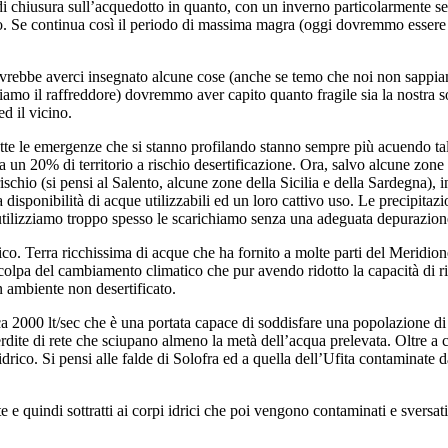
 chiusura sull’acquedotto in quanto, con un inverno particolarmente se
o. Se continua così il periodo di massima magra (oggi dovremmo essere 
vrebbe averci insegnato alcune cose (anche se temo che noi non sappiamo
diamo il raffreddore) dovremmo aver capito quanto fragile sia la nostra 
ed il vicino.
tte le emergenze che si stanno profilando stanno sempre più acuendo tale 
 un 20% di territorio a rischio desertificazione. Ora, salvo alcune zone
rischio (si pensi al Salento, alcune zone della Sicilia e della Sardegna),
disponibilità di acque utilizzabili ed un loro cattivo uso. Le precipitaz
e utilizziamo troppo spesso le scarichiamo senza una adeguata depurazion
o. Terra ricchissima di acque che ha fornito a molte parti del Meridione
colpa del cambiamento climatico che pur avendo ridotto la capacità di rica
 ambiente non desertificato.
ca 2000 lt/sec che è una portata capace di soddisfare una popolazione di
dite di rete che sciupano almeno la metà dell’acqua prelevata. Oltre a ci
idrico. Si pensi alle falde di Solofra ed a quella dell’Ufita contaminate d
 e quindi sottratti ai corpi idrici che poi vengono contaminati e svers