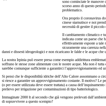
sono cominciate le manovre di
scorso anno di questo period
problematico.
Ora proprio il coronavirus do
cinese starnutisce e noi pren
necessità di gestire il piccolo 
Il cambiamento climatico e tu
indicata come un paese che ha
effettivamente esposte a tale 
sicuramente una carenza nella 
danni e dissesti idrogeologici e non ricaricano le falde e le acque ch
La nostra Irpinia può essere presa come esempio addirittura emblematic
soffrano le stesse zone alimentate con le nostre acque. Ma non è tutta 
sarebbe comunque sufficiente a garantirci l’approvvigionamento ed un
Si pensi che le disponibilità idriche dell’Alto Calore assommano a cir
si riesce a garantire un approvvigionamento costante. Il motivo? Le per
(o per essere utilizzata deve essere trattata) a causa dell’inquinamento 
prelievo per irrigazione per contaminazioni di tipo batteriologico.
Immaginate 2000 lt al secondo che già vengono prelevati dall’ambiente
di sopravvivere a questo scempio?