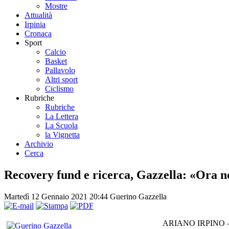
Mostre
Attualità
Irpinia
Cronaca
Sport
Calcio
Basket
Pallavolo
Altri sport
Ciclismo
Rubriche
Rubriche
La Lettera
La Scuola
la Vignetta
Archivio
Cerca
Recovery fund e ricerca, Gazzella: «Ora 
Martedì 12 Gennaio 2021 20:44
Guerino Gazzella
ARIANO IRPINO – Osp