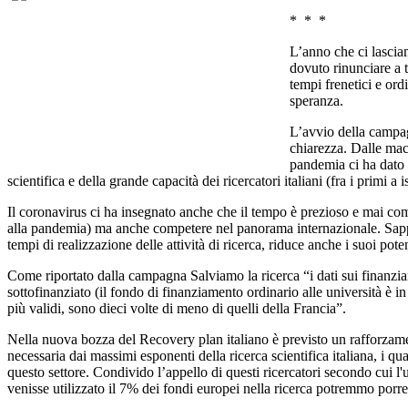
* * *
L’anno che ci lasciam
dovuto rinunciare a t
tempi frenetici e ord
speranza.
L’avvio della campag
chiarezza. Dalle mace
pandemia ci ha dato m
scientifica e della grande capacità dei ricercatori italiani (fra i primi a
Il coronavirus ci ha insegnato anche che il tempo è prezioso e mai come 
alla pandemia) ma anche competere nel panorama internazionale. Sappiam
tempi di realizzazione delle attività di ricerca, riduce anche i suoi potenz
Come riportato dalla campagna Salviamo la ricerca “i dati sui finanziamen
sottofinanziato (il fondo di finanziamento ordinario alle università è in 
più validi, sono dieci volte di meno di quelli della Francia”.
Nella nuova bozza del Recovery plan italiano è previsto un rafforzament
necessaria dai massimi esponenti della ricerca scientifica italiana, i q
questo settore. Condivido l’appello di questi ricercatori secondo cui l'
venisse utilizzato il 7% dei fondi europei nella ricerca potremmo porre 