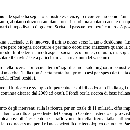
o alle spalle ha segnato le nostre esistenze, lo ricorderemo come l’annu
anto, abbiamo dovuto cambiare i nostri piani, ma abbiamo anche riscopert
inari ci impedivano di godere. Scrivo al passato non perché tutto ciò pos
na vaccinale ci fa muovere il primo passo verso la tanto desiderata “l
rie però bisogna ricostruire e per farlo dobbiamo analizzare quanto la d
odo di riflettere su molti aspetti sociali, economici, culturali, ma sopra
 isolare il Covid-19 e a partecipare alla creazione del vaccino).
nella ricerca “bruciare i tempi” significa non solo migliorare le nostre a
o che l’Italia non è certamente fra i primi paesi per spesa destinata a
iali effetti positivi.
ti in ricerca e sviluppo in percentuale sul Pil collocano l'Italia agli ult
continua discesa dal 2009 ad oggi). I fondi per la ricerca di base italiana
o degli interventi sulla la ricerca per un totale di 11 miliardi, cifra i
uali hanno scritto al presidente del Consiglio Conte chiedendo di provvede
unica possibilità esistente per il rafforzamento della ricerca italiana di
le basi necessarie per il rilancio scientifico e tecnologico del nostro Pae