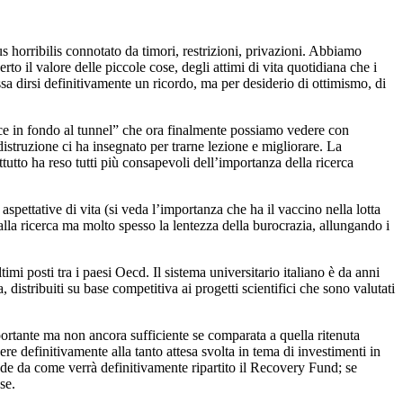
s horribilis connotato da timori, restrizioni, privazioni. Abbiamo
o il valore delle piccole cose, degli attimi di vita quotidiana che i
sa dirsi definitivamente un ricordo, ma per desiderio di ottimismo, di
uce in fondo al tunnel” che ora finalmente possiamo vedere con
istruzione ci ha insegnato per trarne lezione e migliorare. La
ttutto ha reso tutti più consapevoli dell’importanza della ricerca
spettative di vita (si veda l’importanza che ha il vaccino nella lotta
lla ricerca ma molto spesso la lentezza della burocrazia, allungando i
imi posti tra i paesi Oecd. Il sistema universitario italiano è da anni
, distribuiti su base competitiva ai progetti scientifici che sono valutati
mportante ma non ancora sufficiente se comparata a quella ritenuta
re definitivamente alla tanto attesa svolta in tema di investimenti in
pende da come verrà definitivamente ripartito il Recovery Fund; se
se.