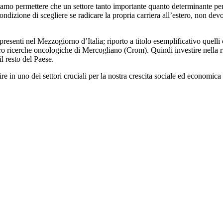
ssiamo permettere che un settore tanto importante quanto determinante p
dizione di scegliere se radicare la propria carriera all’estero, non devon
senti nel Mezzogiorno d’Italia; riporto a titolo esemplificativo quelli 
tro ricerche oncologiche di Mercogliano (Crom). Quindi investire nella r
l resto del Paese.
re in uno dei settori cruciali per la nostra crescita sociale ed economica