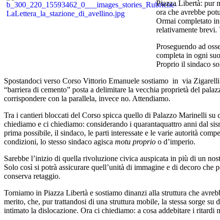
Piazza Libertà: pur m
ora che avrebbe potut
Ormai completato in 
relativamente brevi. 
Proseguendo ad osser
completa in ogni suo
Proprio il sindaco so
Spostandoci verso Corso Vittorio Emanuele sostiamo in via Zigarelli 
“barriera di cemento” posta a delimitare la vecchia proprietà del palazz
corrispondere con la parallela, invece no. Attendiamo.
Tra i cantieri bloccati del Corso spicca quello di Palazzo Marinelli su 
chiediamo e ci chiediamo: considerando i quarantaquattro anni dal sisma
prima possibile, il sindaco, le parti interessate e le varie autorità com
condizioni, lo stesso sindaco agisca
motu proprio
o d’imperio.
Sarebbe l’inizio di quella rivoluzione civica auspicata in più di un no
Solo così si potrà assicurare quell’unità di immagine e di decoro che per
conserva retaggio.
Torniamo in Piazza Libertà e sostiamo dinanzi alla struttura che avrebb
merito, che, pur trattandosi di una struttura mobile, la stessa sorge su
intimato la dislocazione. Ora ci chiediamo: a cosa addebitare i ritard