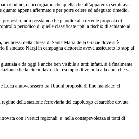
bar cittadino, ci accorgiamo che quella che all’apparenza sembrava
e quanto appena affermato e per porre celere ed adeguato rimedio.
tal proposito, non possiamo che plaudire alla recente proposta di
rollo periodico di quelle classificate “più a rischio di schianto al
, nei pressi della chiesa di Santa Maria della Grazie dove si è
io il sindaco Nargi in campagna elettorale aveva assicurato lo stop al
stizia e da oggi è anche ben visibile a tutti: infatti, si è finalmente
getazione che la circondava. Un esempio di volontà alla cura che va
 Luca annoverassero tra i buoni propositi di fine mandato: ci
a a regime della stazione ferroviaria del capoluogo ci sarebbe dovuta
rovata con i vertici regionali, e nella consapevolezza si tratti di