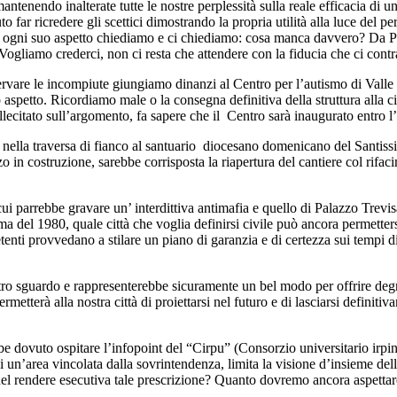
antenendo inalterate tutte le nostre perplessità sulla reale efficacia di u
o far ricredere gli scettici dimostrando la propria utilità alla luce del p
ogni suo aspetto chiediamo e ci chiediamo: cosa manca davvero? Da Palaz
Vogliamo crederci, non ci resta che attendere con la fiducia che ci cont
vare le incompiute giungiamo dinanzi al Centro per l’autismo di Valle e
 aspetto. Ricordiamo male o la consegna definitiva della struttura alla c
llecitato sull’argomento, fa sapere che il Centro sarà inaugurato entro 
nella traversa di fianco al santuario diocesano domenicano del Santiss
o in costruzione, sarebbe corrisposta la riapertura del cantiere col rifac
cui parrebbe gravare un’ interdittiva antimafia e quello di Palazzo Trevi
 del 1980, quale città che voglia definirsi civile può ancora permetters
petenti provvedano a stilare un piano di garanzia e di certezza sui tempi di
stro sguardo e rappresenterebbe sicuramente un bel modo per offrire degna
metterà alla nostra città di proiettarsi nel futuro e di lasciarsi definit
e dovuto ospitare l’infopoint del “Cirpu” (Consorzio universitario irpin
 di un’area vincolata dalla sovrintendenza, limita la visione d’insieme de
i nel rendere esecutiva tale prescrizione? Quanto dovremo ancora aspetta