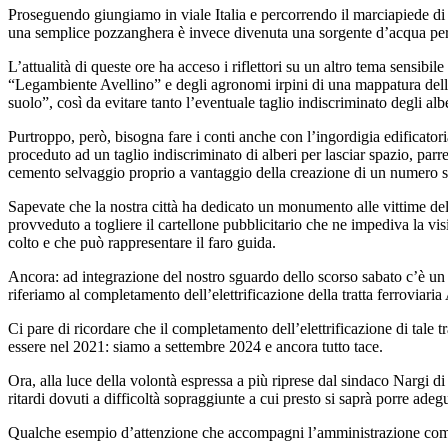
Proseguendo giungiamo in viale Italia e percorrendo il marciapiede di
una semplice pozzanghera è invece divenuta una sorgente d’acqua perp
L’attualità di queste ore ha acceso i riflettori su un altro tema sensib
“Legambiente Avellino” e degli agronomi irpini di una mappatura delle 
suolo”, così da evitare tanto l’eventuale taglio indiscriminato degli alb
Purtroppo, però, bisogna fare i conti anche con l’ingordigia edificator
proceduto ad un taglio indiscriminato di alberi per lasciar spazio, par
cemento selvaggio proprio a vantaggio della creazione di un numero sem
Sapevate che la nostra città ha dedicato un monumento alle vittime del l
provveduto a togliere il cartellone pubblicitario che ne impediva la 
colto e che può rappresentare il faro guida.
Ancora: ad integrazione del nostro sguardo dello scorso sabato c’è u
riferiamo al completamento dell’elettrificazione della tratta ferroviar
Ci pare di ricordare che il completamento dell’elettrificazione di tale 
essere nel 2021: siamo a settembre 2024 e ancora tutto tace.
Ora, alla luce della volontà espressa a più riprese dal sindaco Nargi di
ritardi dovuti a difficoltà sopraggiunte a cui presto si saprà porre ad
Qualche esempio d’attenzione che accompagni l’amministrazione comun