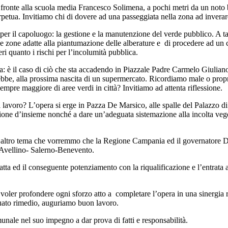
 fronte alla scuola media Francesco Solimena, a pochi metri da un noto 
etua. Invitiamo chi di dovere ad una passeggiata nella zona ad inverar
ile per il capoluogo: la gestione e la manutenzione del verde pubblico. A 
zone adatte alla piantumazione delle alberature e di procedere ad un cont
eri quanto i rischi per l’incolumità pubblica.
ia: è il caso di ciò che sta accadendo in Piazzale Padre Carmelo Giuliano
rebbe, alla prossima nascita di un supermercato. Ricordiamo male o propr
pre maggiore di aree verdi in città? Invitiamo ad attenta riflessione.
avoro? L’opera si erge in Pazza De Marsico, alle spalle del Palazzo di giu
visione d’insieme nonché a dare un’adeguata sistemazione alla incolta ve
n altro tema che vorremmo che la Regione Campania ed il governatore De
ia Avellino- Salerno-Benevento.
tratta ed il conseguente potenziamento con la riqualificazione e l’entrat
 voler profondere ogni sforzo atto a completare l’opera in una sinergia rit
eguato rimedio, auguriamo buon lavoro.
ale nel suo impegno a dar prova di fatti e responsabilità.