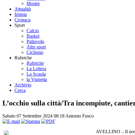
Mostre
Attualità
Irpinia
Cronaca
Sport
Calcio
Basket
Pallavolo
Altri sport
Ciclismo
Rubriche
Rubriche
La Lettera
La Scuola
la Vignetta
Archivio
Cerca
L’occhio sulla città/Tra incompiute, cantie
Sabato 07 Settembre 2024 08:18
Antonio Fusco
AVELLINO – Il nostro