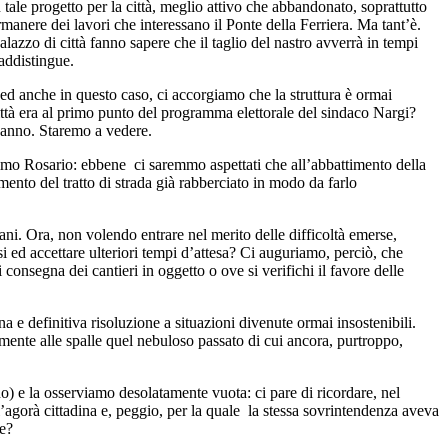
n tale progetto per la città, meglio attivo che abbandonato, soprattutto
ermanere dei lavori che interessano il Ponte della Ferriera. Ma tant’è.
zo di città fanno sapere che il taglio del nastro avverrà in tempi
raddistingue.
d anche in questo caso, ci accorgiamo che la struttura è ormai
ittà era al primo punto del programma elettorale del sindaco Nargi?
l’anno. Staremo a vedere.
imo Rosario: ebbene ci saremmo aspettati che all’abbattimento della
imento del tratto di strada già rabberciato in modo da farlo
sani. Ora, non volendo entrare nel merito delle difficoltà emerse,
i ed accettare ulteriori tempi d’attesa? Ci auguriamo, perciò, che
 consegna dei cantieri in oggetto o ove si verifichi il favore delle
 e definitiva risoluzione a situazioni divenute ormai insostenibili.
ivamente alle spalle quel nebuloso passato di cui ancora, purtroppo,
o) e la osserviamo desolatamente vuota: ci pare di ricordare, nel
ll’agorà cittadina e, peggio, per la quale la stessa sovrintendenza aveva
re?