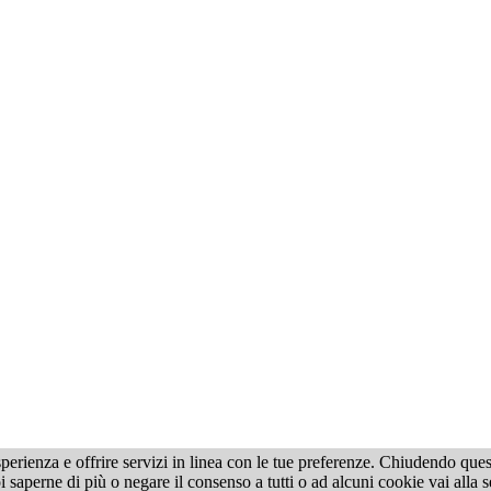
a esperienza e offrire servizi in linea con le tue preferenze. Chiudendo 
itti sono riservati. Nessuna parte del sito può essere riprodotta senza autorizzazione d
 saperne di più o negare il consenso a tutti o ad alcuni cookie vai alla 