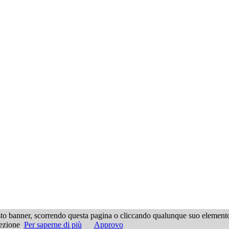
questo banner, scorrendo questa pagina o cliccando qualunque suo element
ell'editore.
sezione
Per saperne di più
Approvo