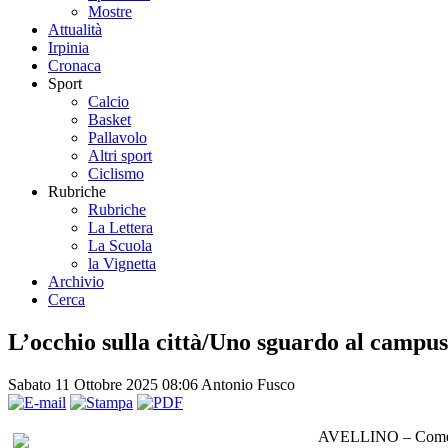
Mostre
Attualità
Irpinia
Cronaca
Sport
Calcio
Basket
Pallavolo
Altri sport
Ciclismo
Rubriche
Rubriche
La Lettera
La Scuola
la Vignetta
Archivio
Cerca
L’occhio sulla città/Uno sguardo al campus s
Sabato 11 Ottobre 2025 08:06
Antonio Fusco
AVELLINO – Come si r