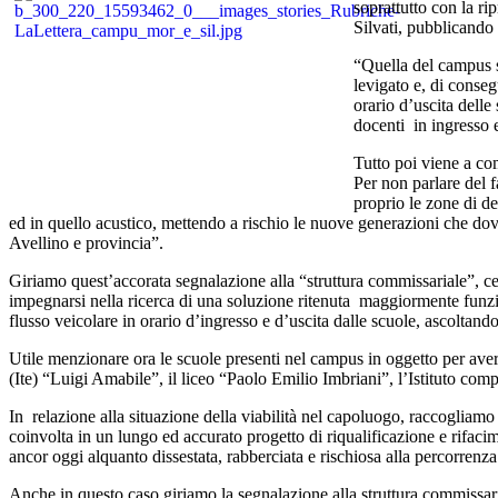
soprattutto con la ri
Silvati, pubblicando
“Quella del campus s
levigato e, di conse
orario d’uscita delle
docenti in ingresso e
Tutto poi viene a co
Per non parlare del f
proprio le zone di d
ed in quello acustico, mettendo a rischio le nuove generazioni che dov
Avellino e provincia”.
Giriamo quest’accorata segnalazione alla “struttura commissariale”, cer
impegnarsi nella ricerca di una soluzione ritenuta maggiormente funzio
flusso veicolare in orario d’ingresso e d’uscita dalle scuole, ascoltando 
Utile menzionare ora le scuole presenti nel campus in oggetto per avere
(Ite) “Luigi Amabile”, il liceo “Paolo Emilio Imbriani”, l’Istituto com
In relazione alla situazione della viabilità nel capoluogo, raccogliamo
coinvolta in un lungo ed accurato progetto di riqualificazione e rifaci
ancor oggi alquanto dissestata, rabberciata e rischiosa alla percorrenza
Anche in questo caso giriamo la segnalazione alla struttura commissar