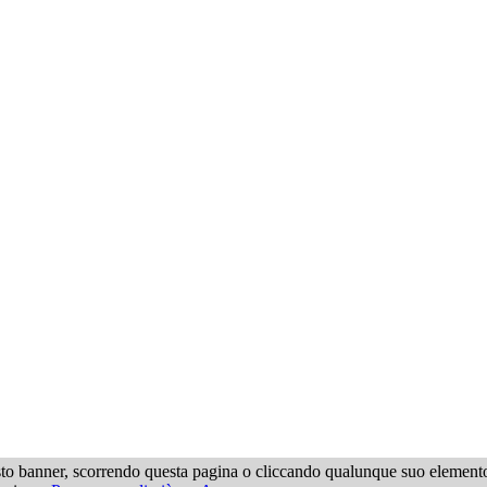
questo banner, scorrendo questa pagina o cliccando qualunque suo element
ell'editore.