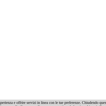
a esperienza e offrire servizi in linea con le tue preferenze. Chiudendo 
itti sono riservati. Nessuna parte del sito può essere riprodotta senza autorizzazione d