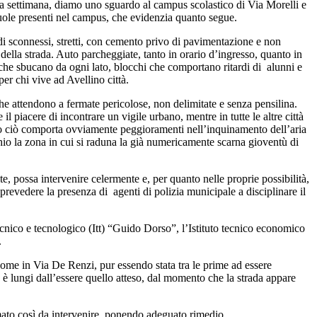
uesta settimana, diamo uno sguardo al campus scolastico di Via Morelli e
cuole presenti nel campus, che evidenzia quanto segue.
di sconnessi, stretti, con cemento privo di pavimentazione e non
ella strada. Auto parcheggiate, tanto in orario d’ingresso, quanto in
i che sbucano da ogni lato, blocchi che comportano ritardi di alunni e
er chi vive ad Avellino città.
he attendono a fermate pericolose, non delimitate e senza pensilina.
il piacere di incontrare un vigile urbano, mentre in tutte le altre città
utto ciò comporta ovviamente peggioramenti nell’inquinamento dell’aria
hio la zona in cui si raduna la già numericamente scarna gioventù di
, possa intervenire celermente e, per quanto nelle proprie possibilità,
evedere la presenza di agenti di polizia municipale a disciplinare il
tecnico e tecnologico (Itt) “Guido Dorso”, l’Istituto tecnico economico
.
 come in Via De Renzi, pur essendo stata tra le prime ad essere
o è lungi dall’essere quello atteso, dal momento che la strada appare
rmato così da intervenire ponendo adeguato rimedio.