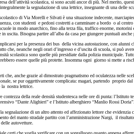
presa dell’attività scolastica, si sono acuiti ancor di più. Nel merito, q
 integralmente la segnalazione di una lettrice, insegnante di una delle s
colastico di Via Morelli e Silvati è una situazione indecente, marciapie
guenza, con studenti e pedoni costretti a camminare a bordo o al centro d
 scuole in modo anarchico, fino alla terza fila, traffico enorme, motorin
 in uscita. Bisogna partire all’alba da casa per giungere puntuali anche p
mplicarsi per la presenza dei bus della vicina autostazione, con alunni c
atto che, neanche negli orari d’ingresso e d’uscita di scuola, si può avere 
ensità scolastica sono quelle più presidiate dalla polizia municipale. T
rebbero essere quelle più protette. Insomma ogni giorno si mette a risc
ti che, anche grazie al dimostrato pragmatismo ed oculatezza nelle scelte
nale, se pur oggettivamente complicata: magari, partendo proprio dal pr
la nostra lettrice.
 contezza della reale densità studentesca nelle ore di punta: l’Istituto 
prensivo “Dante Alighieri” e l’Istituto alberghiero “Manlio Rossi Doria”
 la segnalazione di un altro attento ed affezionato lettore che evidenzia
mento del manto stradale partito con l’amministrazione Nargi, il risultat
 delle autovetture.
iale certi che voglia verificare con un sopralluogo quanto appena affe