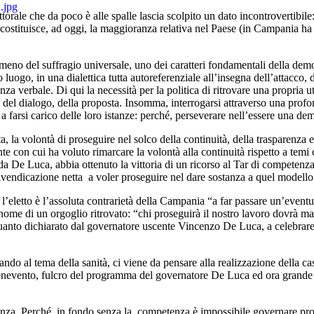
torale che da poco è alle spalle lascia scolpito un dato incontrovertibile
costituisce, ad oggi, la maggioranza relativa nel Paese (in Campania ha v
meno del suffragio universale, uno dei caratteri fondamentali della demo
o luogo, in una dialettica tutta autoreferenziale all’insegna dell’attacco,
nenza verbale. Di qui la necessità per la politica di ritrovare una propria 
, del dialogo, della proposta. Insomma, interrogarsi attraverso una profon
 a farsi carico delle loro istanze: perché, perseverare nell’essere una 
a, la volontà di proseguire nel solco della continuità, della trasparenza 
 con cui ha voluto rimarcare la volontà alla continuità rispetto a temi ce
 De Luca, abbia ottenuto la vittoria di un ricorso al Tar di competenza v
la rivendicazione netta a voler proseguire nel dare sostanza a quel mode
 e l’eletto è l’assoluta contrarietà della Campania “a far passare un’eve
nome di un orgoglio ritrovato: “chi proseguirà il nostro lavoro dovrà ma
È quanto dichiarato dal governatore uscente Vincenzo De Luca, a celebra
tando al tema della sanità, ci viene da pensare alla realizzazione della c
rno Benevento, fulcro del programma del governatore De Luca ed ora grande
petenza. Perché, in fondo senza la competenza è impossibile governare 