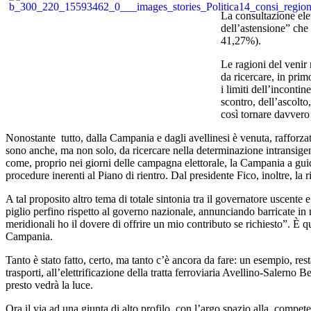
La consultazione elet
dell’astensione” che 
41,27%).
Le ragioni del venir 
da ricercare, in prim
i limiti dell’inconti
scontro, dell’ascolto
così tornare davvero
Nonostante tutto, dalla Campania e dagli avellinesi è venuta, rafforzat
sono anche, ma non solo, da ricercare nella determinazione intransigente
come, proprio nei giorni delle campagna elettorale, la Campania a guida
procedure inerenti al Piano di rientro. Dal presidente Fico, inoltre, 
A tal proposito altro tema di totale sintonia tra il governatore uscente
piglio perfino rispetto al governo nazionale, annunciando barricate in 
meridionali ho il dovere di offrire un mio contributo se richiesto”. 
Campania.
Tanto è stato fatto, certo, ma tanto c’è ancora da fare: un esempio, res
trasporti, all’elettrificazione della tratta ferroviaria Avellino-Sale
presto vedrà la luce.
Ora il via ad una giunta di alto profilo, con l’argo spazio alla com