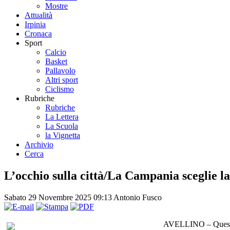
Mostre
Attualità
Irpinia
Cronaca
Sport
Calcio
Basket
Pallavolo
Altri sport
Ciclismo
Rubriche
Rubriche
La Lettera
La Scuola
la Vignetta
Archivio
Cerca
L’occhio sulla città/La Campania sceglie la
Sabato 29 Novembre 2025 09:13
Antonio Fusco
AVELLINO – Questo s