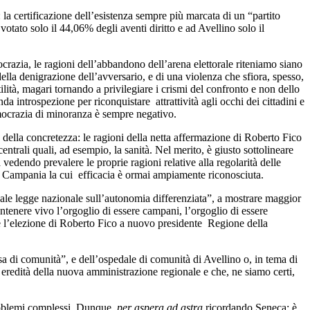
: la certificazione dell’esistenza sempre più marcata di un “partito
otato solo il 44,06% degli aventi diritto e ad Avellino solo il
crazia, le ragioni dell’abbandono dell’arena elettorale riteniamo siano
 della denigrazione dell’avversario, e di una violenza che sfiora, spesso,
utilità, magari tornando a privilegiare i crismi del confronto e non dello
da introspezione per riconquistare attrattività agli occhi dei cittadini e
democrazia di minoranza è sempre negativo.
e della concretezza: le ragioni della netta affermazione di Roberto Fico
ntrali quali, ad esempio, la sanità. Nel merito, è giusto sottolineare
edendo prevalere le proprie ragioni relative alla regolarità delle
llo Campania la cui efficacia è ormai ampiamente riconosciuta.
ntuale legge nazionale sull’autonomia differenziata”, a mostrare maggior
ntenere vivo l’orgoglio di essere campani, l’orgoglio di essere
re l’elezione di Roberto Fico a nuovo presidente Regione della
asa di comunità”, e dell’ospedale di comunità di Avellino o, in tema di
 eredità della nuova amministrazione regionale e che, ne siamo certi,
problemi complessi. Dunque,
per aspera ad astra
ricordando Seneca: è