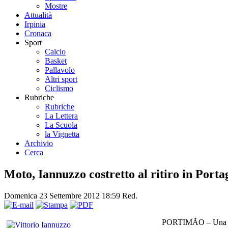
Mostre
Attualità
Irpinia
Cronaca
Sport
Calcio
Basket
Pallavolo
Altri sport
Ciclismo
Rubriche
Rubriche
La Lettera
La Scuola
la Vignetta
Archivio
Cerca
Moto, Iannuzzo costretto al ritiro in Porta
Domenica 23 Settembre 2012 18:59
Red.
PORTIMÃO – Una dome