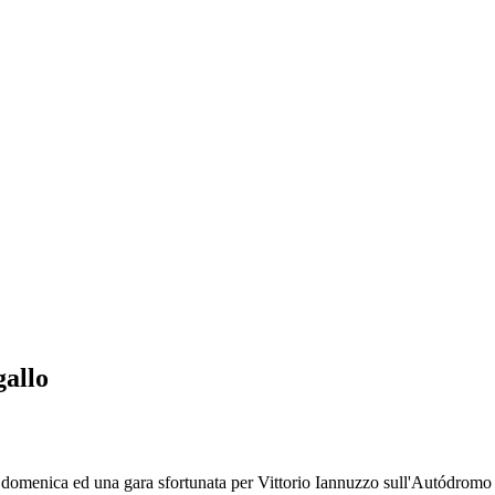
gallo
nica ed una gara sfortunata per Vittorio Iannuzzo sull'Autódromo Int