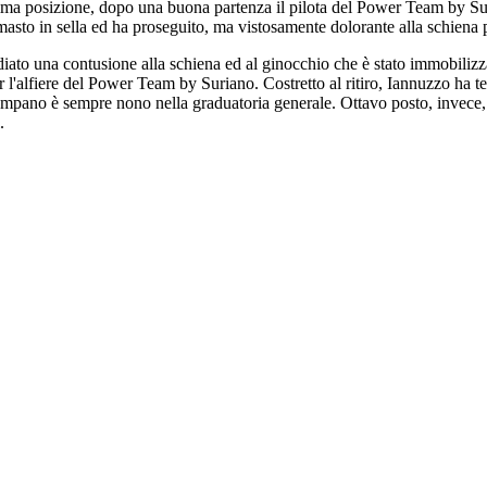
esima posizione, dopo una buona partenza il pilota del Power Team by Suri
asto in sella ed ha proseguito, ma vistosamente dolorante alla schiena per
diato una contusione alla schiena ed al ginocchio che è stato immobili
r l'alfiere del Power Team by Suriano. Costretto al ritiro, Iannuzzo ha t
campano è sempre nono nella graduatoria generale. Ottavo posto, invece,
.