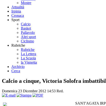
Mostre
Attualità
Irpinia
Cronaca
Sport
Calcio
Basket
Pallavolo
Altri sport
Ciclismo
Rubriche
Rubriche
La Lettera
La Scuola
la Vignetta
Archivio
Cerca
Calcio a cinque, Victoria Solofra imbattibi
Domenica 23 Dicembre 2012 14:53
Red.
SANT'AGATA IRPINA – 