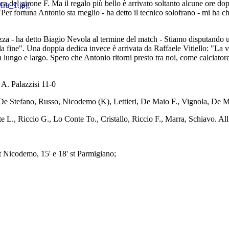
ifica del girone F. Ma il regalo più bello è arrivato soltanto alcune ore 
Per fortuna Antonio sta meglio - ha detto il tecnico solofrano - mi ha ch
za - ha detto Biagio Nevola al termine del match - Stiamo disputando 
la fine". Una doppia dedica invece è arrivata da Raffaele Vitiello: "La
 lungo e largo. Spero che Antonio ritorni presto tra noi, come calciatore
 A. Palazzisi 11-0
, De Stefano, Russo, Nicodemo (K), Lettieri, De Maio F., Vignola, De 
L., Riccio G., Lo Conte To., Cristallo, Riccio F., Marra, Schiavo. All.
 st Nicodemo, 15' e 18' st Parmigiano;