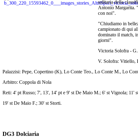
solitaria della class
Antonio Margarita. "
con noi".
"Chiudiamo in bellez
campionato di qui al
dominato il match, in
giorni".
Victoria Solofra - G.
V. Solofra: Vitiello
Palazzisi: Pepe, Copertino (K), Lo Conte Teo., Lo Conte M., Lo Conte 
Arbitro: Coppola di Nola
Reti: 4' pt Russo; 7', 13', 14' pt e 9' st De Maio M.; 6' st Vignola; 11'
19' st De Maio F.; 30' st Storti.
DG3 Dolciaria