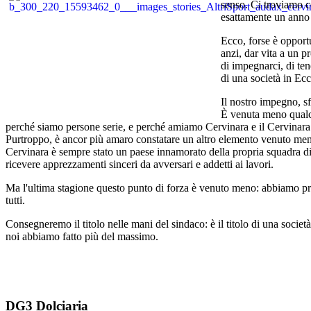
senso. Ci troviamo co
esattamente un anno 
Ecco, forse è opportu
anzi, dar vita a un 
di impegnarci, di ten
di una società in Ecc
Il nostro impegno, sf
È venuta meno qualch
perché siamo persone serie, e perché amiamo Cervinara e il Cervinara
Purtroppo, è ancor più amaro constatare un altro elemento venuto meno
Cervinara è sempre stato un paese innamorato della propria squadra di
ricevere apprezzamenti sinceri da avversari e addetti ai lavori.
Ma l'ultima stagione questo punto di forza è venuto meno: abbiamo p
tutti.
Consegneremo il titolo nelle mani del sindaco: è il titolo di una socie
noi abbiamo fatto più del massimo.
DG3 Dolciaria