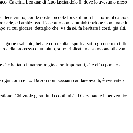
indaco, Caterina Lengua: di fatto lasciandolo lì, dove lo avevamo preso
e decidemmo, con le nostre piccole forze, di non far morire il calcio e
sone serie, ed ambizioso. L'accordo con l'amministrazione Comunale fu
su cui giocare, dettaglio che, va da sé, fa lievitare i costi, già alti,
ione esaltante, bella e con risultati sportivi sotto gli occhi di tutti.
o della promessa di un aiuto, sono triplicati, ma siamo andati avanti
che ha fatto innamorare giocatori importanti, che ci ha portato a
e ogni commento. Da soli non possiamo andare avanti, è evidente a
stione. Chi vuole garantire la continuità al Cervinara è il benvenuto: