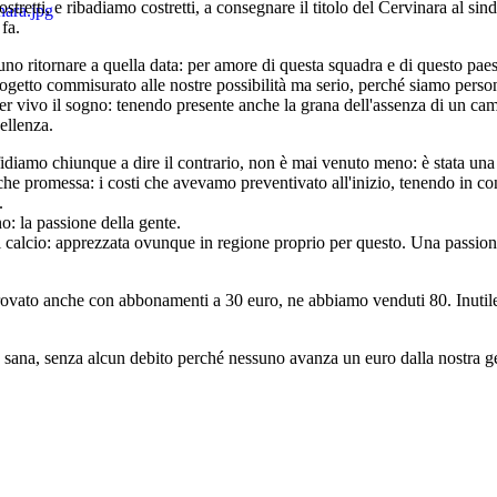
stretti, e ribadiamo costretti, a consegnare il titolo del Cervinara al s
fa.
no ritornare a quella data: per amore di questa squadra e di questo paes
progetto commisurato alle nostre possibilità ma serio, perché siamo per
er vivo il sogno: tenendo presente anche la grana dell'assenza di un campo 
ellenza.
idiamo chiunque a dire il contrario, non è mai venuto meno: è stata una stag
e promessa: i costi che avevamo preventivato all'inizio, tenendo in cont
.
: la passione della gente.
 calcio: apprezzata ovunque in regione proprio per questo. Una passione 
rovato anche con abbonamenti a 30 euro, ne abbiamo venduti 80. Inutil
tà sana, senza alcun debito perché nessuno avanza un euro dalla nostra ge