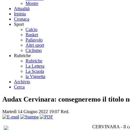
Mostre
Attualità
Irpinia
Cronaca
Sport
Calcio
Basket
Pallavolo
Altri sport
Ciclismo
Rubriche
Rubriche
La Lettera
La Scuola
la Vignetta
Archivio
Cerca
Audax Cervinara: consegneremo il titolo n
Martedì 14 Giugno 2022 19:07
Red.
CERVINARA - Il calci