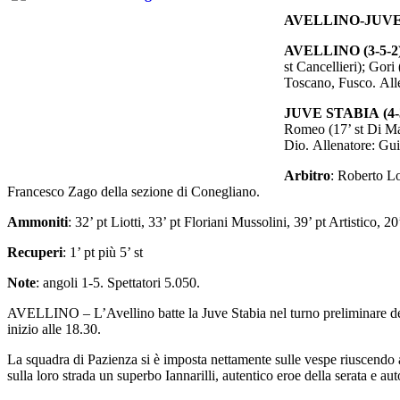
AVELLINO-JUVE 
AVELLINO (3-5-2
st Cancellieri); Gori
Toscano, Fusco. All
JUVE STABIA (4-3
Romeo (17’ st Di Mar
Dio. Allenatore: Gui
Arbitro
: Roberto Lo
Francesco Zago della sezione di Conegliano.
Ammoniti
: 32’ pt Liotti, 33’ pt Floriani Mussolini, 39’ pt Artistico, 2
Recuperi
:
1’ pt più 5’ st
Note
: angoli 1-5. Spettatori 5.050.
AVELLINO – L’Avellino batte la Juve Stabia nel turno preliminare della
inizio alle 18.30.
La squadra di Pazienza si è imposta nettamente sulle vespe riuscendo all
sulla loro strada un superbo Iannarilli, autentico eroe della serata e aut