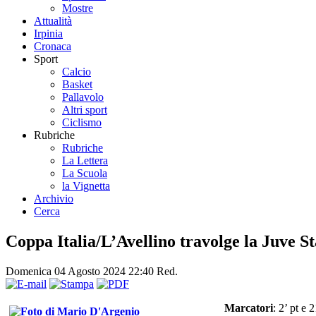
Mostre
Attualità
Irpinia
Cronaca
Sport
Calcio
Basket
Pallavolo
Altri sport
Ciclismo
Rubriche
Rubriche
La Lettera
La Scuola
la Vignetta
Archivio
Cerca
Coppa Italia/L’Avellino travolge la Juve S
Domenica 04 Agosto 2024 22:40
Red.
Marcatori
:
2’ pt e 