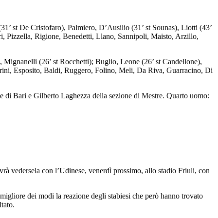
 (31’ st De Cristofaro), Palmiero, D’Ausilio (31’ st Sounas), Liotti (43’
i, Pizzella, Rigione, Benedetti, Llano, Sannipoli, Maisto, Arzillo,
, Mignanelli (26’ st Rocchetti); Buglio, Leone (26’ st Candellone),
rini, Esposito, Baldi, Ruggero, Folino, Meli, Da Riva, Guarracino, Di
ne di Bari e Gilberto Laghezza della sezione di Mestre. Quarto uomo:
rà vedersela con l’Udinese, venerdì prossimo, allo stadio Friuli, con
l migliore dei modi la reazione degli stabiesi che però hanno trovato
ltato.