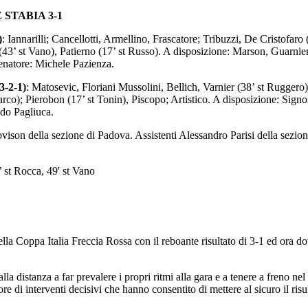
STABIA 3-1
)
: Iannarilli; Cancellotti, Armellino, Frascatore; Tribuzzi, De Cristofaro
 (43’ st Vano), Patierno (17’ st Russo). A disposizione: Marson, Guarnier
enatore: Michele Pazienza.
-2-1)
: Matosevic, Floriani Mussolini, Bellich, Varnier (38’ st Ruggero)
co); Pierobon (17’ st Tonin), Piscopo; Artistico. A disposizione: Signo
do Pagliuca.
vison della sezione di Padova. Assistenti Alessandro Parisi della sezio
0’ st Rocca, 49' st Vano
 Coppa Italia Freccia Rossa con il reboante risultato di 3-1 ed ora dov
a distanza a far prevalere i propri ritmi alla gara e a tenere a freno ne
ore di interventi decisivi che hanno consentito di mettere al sicuro il risu