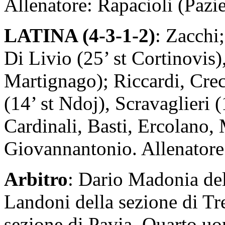
Allenatore: Rapacioli (Pazie
LATINA (4-3-1-2)
: Zacchi
Di Livio (25’ st Cortinovis)
Martignago); Riccardi, Cre
(14’ st Ndoj), Scravaglieri 
Cardinali, Basti, Ercolano,
Giovannantonio. Allenatore
Arbitro
: Dario Madonia del
Landoni della sezione di T
sezione di Pavia. Quarto u