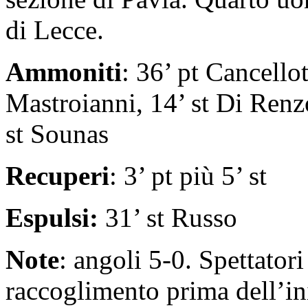
di Lecce.
Ammoniti
: 36’ pt Cancellot
Mastroianni, 14’ st Di Renzo
st Sounas
Recuperi
:
3’ pt più 5’ st
Espulsi:
31’ st Russo
Note
: angoli 5-0. Spettator
raccoglimento prima dell’ini